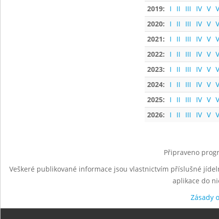
2019:
I
II
III
IV
V
V
2020:
I
II
III
IV
V
V
2021:
I
II
III
IV
V
V
2022:
I
II
III
IV
V
V
2023:
I
II
III
IV
V
V
2024:
I
II
III
IV
V
V
2025:
I
II
III
IV
V
V
2026:
I
II
III
IV
V
V
Připraveno progr
Veškeré publikované informace jsou vlastnictvím příslušné jídel
aplikace do n
Zásady 