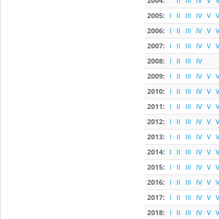
2004:
II
III
IV
V
V
2005:
I
II
III
IV
V
V
2006:
I
II
III
IV
V
V
2007:
I
II
III
IV
V
V
2008:
I
II
III
IV
2009:
I
II
III
IV
V
V
2010:
I
II
III
IV
V
V
2011:
I
II
III
IV
V
V
2012:
I
II
III
IV
V
V
2013:
I
II
III
IV
V
V
2014:
I
II
III
IV
V
V
2015:
I
II
III
IV
V
V
2016:
I
II
III
IV
V
V
2017:
I
II
III
IV
V
V
2018:
I
II
III
IV
V
V