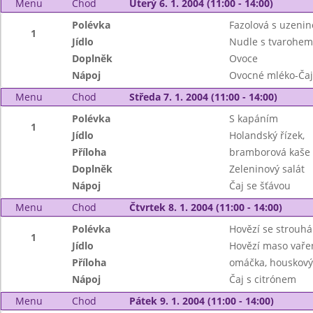
Menu
Chod
Úterý 6. 1. 2004 (11:00 - 14:00)
Polévka
Fazolová s uzeni
1
Jídlo
Nudle s tvarohem
Doplněk
Ovoce
Nápoj
Ovocné mléko-Čaj
Menu
Chod
Středa 7. 1. 2004 (11:00 - 14:00)
Polévka
S kapáním
1
Jídlo
Holandský řízek,
Příloha
bramborová kaše
Doplněk
Zeleninový salát
Nápoj
Čaj se šťávou
Menu
Chod
Čtvrtek 8. 1. 2004 (11:00 - 14:00)
Polévka
Hovězí se strouh
1
Jídlo
Hovězí maso vařen
Příloha
omáčka, houskový
Nápoj
Čaj s citrónem
Menu
Chod
Pátek 9. 1. 2004 (11:00 - 14:00)