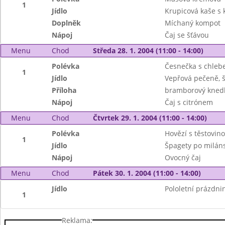
1
Jídlo
Krupicová kaše s
Doplněk
Míchaný kompot
Nápoj
Čaj se šťávou
Menu
Chod
Středa 28. 1. 2004 (11:00 - 14:00)
Polévka
Česnečka s chle
1
Jídlo
Vepřová pečeně, 
Příloha
bramborový knedl
Nápoj
Čaj s citrónem
Menu
Chod
Čtvrtek 29. 1. 2004 (11:00 - 14:00)
Polévka
Hovězí s těstovin
1
Jídlo
Špagety po milán
Nápoj
Ovocný čaj
Menu
Chod
Pátek 30. 1. 2004 (11:00 - 14:00)
Jídlo
Pololetní prázdni
1
Reklama: