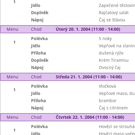
1
Jídlo
Zapečené těstovi
Doplněk
Rajčatový salát
Nápoj
Čaj se šťávou
Menu
Chod
Úterý 20. 1. 2004 (11:00 - 14:00)
Polévka
S noky
1
Jídlo
Vepřové na slanin
Příloha
dušená rýže
Doplněk
Krém Tiramisu
Nápoj
Ovocný čaj
Menu
Chod
Středa 21. 1. 2004 (11:00 - 14:00)
Polévka
Vločková
1
Jídlo
Vepřové maso, du
Příloha
brambor
Nápoj
Čaj s citrónem
Menu
Chod
Čtvrtek 22. 1. 2004 (11:00 - 14:00)
Polévka
Hovězí se strouh
1
Jídlo
Hovězí maso vaře