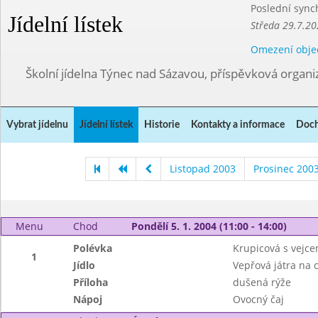
Poslední sync
Jídelní lístek
Středa 29.7.20
Omezení obje
Školní jídelna Týnec nad Sázavou, příspěvková organi
Vybrat jídelnu
Jídelní lístek
Historie
Kontakty a informace
Doch
Listopad 2003
Prosinec 200
Menu
Chod
Pondělí 5. 1. 2004 (11:00 - 14:00)
Polévka
Krupicová s vejc
1
Jídlo
Vepřová játra na c
Příloha
dušená rýže
Nápoj
Ovocný čaj