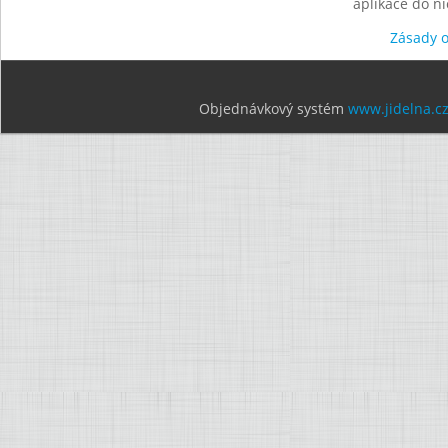
aplikace do n
Zásady 
Objednávkový systém
www.jidelna.c