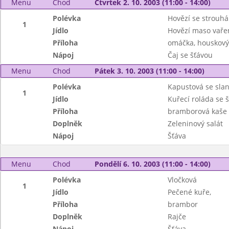
Menu
Chod
Čtvrtek 2. 10. 2003 (11:00 - 14:00)
Polévka
Hovězí se strouh
1
Jídlo
Hovězí maso vařen
Příloha
omáčka, houskový
Nápoj
Čaj se šťávou
Menu
Chod
Pátek 3. 10. 2003 (11:00 - 14:00)
Polévka
Kapustová se sla
1
Jídlo
Kuřecí roláda se 
Příloha
bramborová kaše
Doplněk
Zeleninový salát
Nápoj
Šťáva
Menu
Chod
Pondělí 6. 10. 2003 (11:00 - 14:00)
Polévka
Vločková
1
Jídlo
Pečené kuře,
Příloha
brambor
Doplněk
Rajče
Nápoj
Šťáva