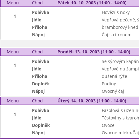
Menu
Chod
Pátek 10. 10. 2003 (11:00 - 14:00)
Polévka
Hovězí s noky
1
Jídlo
Vepřová pečeně, 
Příloha
bramborový knedl
Nápoj
Čaj s citrónem
Menu
Chod
Pondělí 13. 10. 2003 (11:00 - 14:00)
Polévka
Se sýrovým kapá
1
Jídlo
Vepřové na žampi
Příloha
dušená rýže
Doplněk
Puding
Nápoj
Ovocný čaj
Menu
Chod
Úterý 14. 10. 2003 (11:00 - 14:00)
Polévka
Fazolová s uzeni
1
Jídlo
Těstoviny s tvar
Doplněk
Ovoce
Nápoj
Ovocné mléko-Čaj