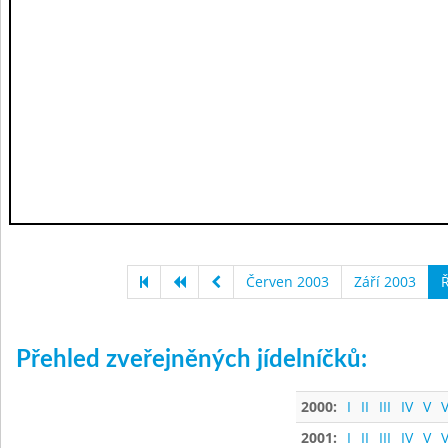
Červen 2003
Září 2003
Ř
Přehled zveřejněných jídelníčků:
2000:
I
II
III
IV
V
V
2001:
I
II
III
IV
V
V