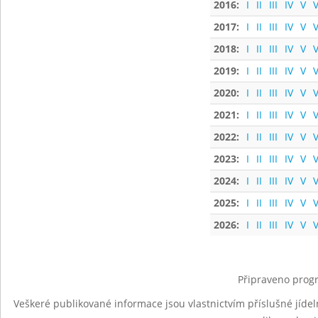
2016:
I
II
III
IV
V
V
2017:
I
II
III
IV
V
V
2018:
I
II
III
IV
V
V
2019:
I
II
III
IV
V
V
2020:
I
II
III
IV
V
V
2021:
I
II
III
IV
V
V
2022:
I
II
III
IV
V
V
2023:
I
II
III
IV
V
V
2024:
I
II
III
IV
V
V
2025:
I
II
III
IV
V
V
2026:
I
II
III
IV
V
V
Připraveno progr
Veškeré publikované informace jsou vlastnictvím příslušné jídel