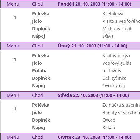
Menu
Chod
Pondělí 20. 10. 2003 (11:00 - 14:00)
Polévka
Květáková
1
Jídlo
Rizito z vepřovéh
Doplněk
Míchaný salát
Nápoj
Šťáva
Menu
Chod
Úterý 21. 10. 2003 (11:00 - 14:00)
Polévka
S játovou rýží
1
Jídlo
Vepřový guláš,
Příloha
těstoviny
Doplněk
Deli tyčinka
Nápoj
Ovocný čaj
Menu
Chod
Středa 22. 10. 2003 (11:00 - 14:00)
Polévka
Zelnačka s uzeni
1
Jídlo
Buchty s tvarohe
Doplněk
Ovoce
Nápoj
Kakao
Menu
Chod
Čtvrtek 23. 10. 2003 (11:00 - 14:00)