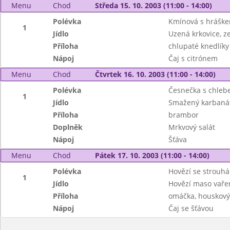
Menu
Chod
Středa 15. 10. 2003 (11:00 - 14:00)
Polévka
Kmínová s hrášk
1
Jídlo
Uzená krkovice, zel
Příloha
chlupaté knedlíky
Nápoj
Čaj s citrónem
Menu
Chod
Čtvrtek 16. 10. 2003 (11:00 - 14:00)
Polévka
Česnečka s chle
1
Jídlo
Smažený karbanát
Příloha
brambor
Doplněk
Mrkvový salát
Nápoj
Šťáva
Menu
Chod
Pátek 17. 10. 2003 (11:00 - 14:00)
Polévka
Hovězí se strouh
1
Jídlo
Hovězí maso vaře
Příloha
omáčka, houskový
Nápoj
Čaj se šťávou