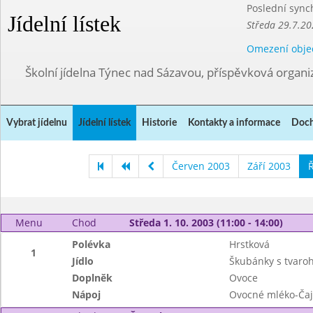
Poslední sync
Jídelní lístek
Středa 29.7.20
Omezení obje
Školní jídelna Týnec nad Sázavou, příspěvková organi
Vybrat jídelnu
Jídelní lístek
Historie
Kontakty a informace
Doch
Červen 2003
Září 2003
Ř
Menu
Chod
Středa 1. 10. 2003 (11:00 - 14:00)
Polévka
Hrstková
1
Jídlo
Škubánky s tvar
Doplněk
Ovoce
Nápoj
Ovocné mléko-Čaj