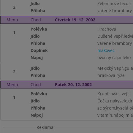
Jídlo
Zeleninové lečo s
2
Příloha
vařené brambory
Menu
Chod
Čtvrtek 19. 12. 2002
Polévka
Hrachová
1
Jídlo
Dušené vepř.ledv
Příloha
vařené brambory
Doplněk
makovec
Nápoj
ovocný čaj,mléko
Jídlo
Mexický vepř.gulá
2
Příloha
hrášková rýže
Menu
Chod
Pátek 20. 12. 2002
Polévka
Krupicová s vejci
1
Jídlo
Čočka nakyselo,dr
Příloha
se sýrem,kyselá o
Nápoj
vitamín.nápoj,ml
Reklama: