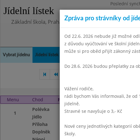
Poslední sync
Jídelní lístek
Středa 5.8.202
Zpráva pro strávníky od jíd
Základní škola, Praha 4, Na Líše 16
Od 22.6. 2026 nebude již možné odl
z důvodu vyúčtování ve školní jíde
může si pro oběd přijít zákonný zá
Vybrat jídelnu
Jídelní lístek
Historie
Kontakty a informace
Doch
Do 28.6. 2026 budou přeplatky za o
Říjen 2002
Listopad 2002
Vážení rodiče,
rádi bychom Vás informovali, že od 
Menu
Chod
Pondělí 2. 12. 2002
jidelně.
Polévka
Zelenin.s drožď.k
Stravné se navyšuje o 3,- Kč
1
Jídlo
Vař.uzená krkovic
Příloha
kaše,kyselá okurk
Nové ceny jednotlivých kategorií 
Doplněk
bublanina
školy.
Nápoj
vitamín.nápoj,ml