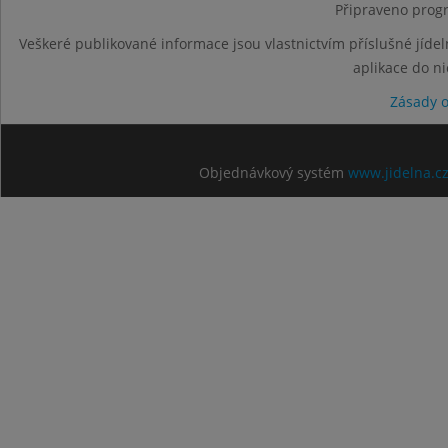
Připraveno progr
Veškeré publikované informace jsou vlastnictvím příslušné jídel
aplikace do n
Zásady 
Objednávkový systém
www.jidelna.c