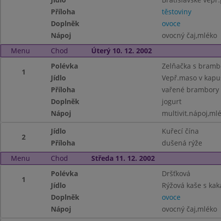
Příloha
těstoviny
Doplněk
ovoce
Nápoj
ovocný čaj,mléko
Menu
Chod
Úterý 10. 12. 2002
Polévka
Zelňačka s bram
1
Jídlo
Vepř.maso v kapu
Příloha
vařené brambory
Doplněk
jogurt
Nápoj
multivit.nápoj,ml
Jídlo
Kuřecí čína
2
Příloha
dušená rýže
Menu
Chod
Středa 11. 12. 2002
Polévka
Dršťková
1
Jídlo
Rýžová kaše s ka
Doplněk
ovoce
Nápoj
ovocný čaj,mléko