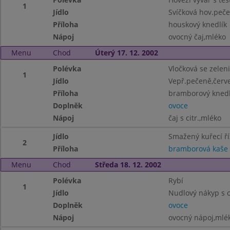
1
Jídlo
Svíčková hov.peč
Příloha
houskový knedlík
Nápoj
ovocný čaj,mléko
Menu
Chod
Úterý 17. 12. 2002
Polévka
Vločková se zelen
1
Jídlo
Vepř.pečeně,červe
Příloha
bramborový knedl
Doplněk
ovoce
Nápoj
čaj s citr.,mléko
Jídlo
Smažený kuřecí ří
2
Příloha
bramborová kaše
Menu
Chod
Středa 18. 12. 2002
Polévka
Rybí
1
Jídlo
Nudlový nákyp s 
Doplněk
ovoce
Nápoj
ovocný nápoj,mlé