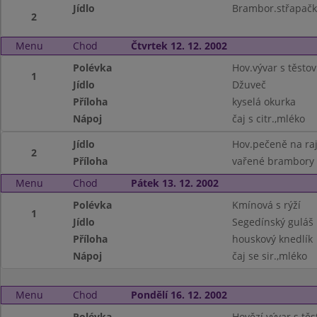
Jídlo
Brambor.střapačk
2
Menu
Chod
Čtvrtek 12. 12. 2002
Polévka
Hov.vývar s těsto
1
Jídlo
Džuveč
Příloha
kyselá okurka
Nápoj
čaj s citr.,mléko
Jídlo
Hov.pečeně na ra
2
Příloha
vařené brambory
Menu
Chod
Pátek 13. 12. 2002
Polévka
Kmínová s rýží
1
Jídlo
Segedínský guláš
Příloha
houskový knedlík
Nápoj
čaj se sir.,mléko
Menu
Chod
Pondělí 16. 12. 2002
Polévka
Hovězí vývar s tě