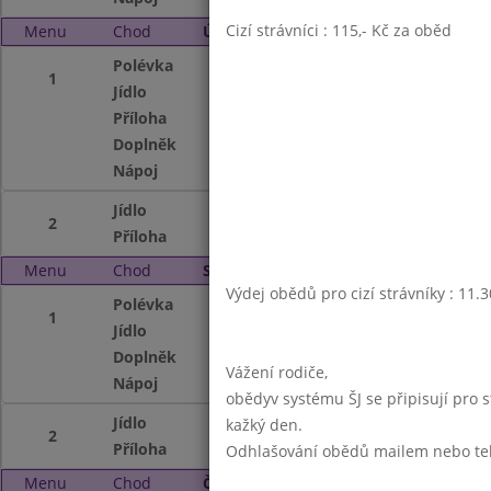
Cizí strávníci : 115,- Kč za oběd
Menu
Chod
Úterý 3. 12. 2002
Polévka
Hovězí s drobení
1
Jídlo
Vepř.prejt,vařen
Příloha
salát z kyselého ze
Doplněk
puding s ovocem
Nápoj
čaj se sir.,mléko
Jídlo
Hov.vařené,rajsk
2
Příloha
houskový knedlík
Menu
Chod
Středa 4. 12. 2002
Výdej obědů pro cizí strávníky : 11.
Polévka
Masová krémová
1
Jídlo
Nudle s mákem
Doplněk
ovoce,pacholík
Vážení rodiče,
Nápoj
dětská cola,mléko
obědyv systému ŠJ se připisují pro 
Jídlo
Francouzské bra
kažký den.
2
Příloha
steril.salát
Odhlašování obědů mailem nebo telef
Menu
Chod
Čtvrtek 5. 12. 2002