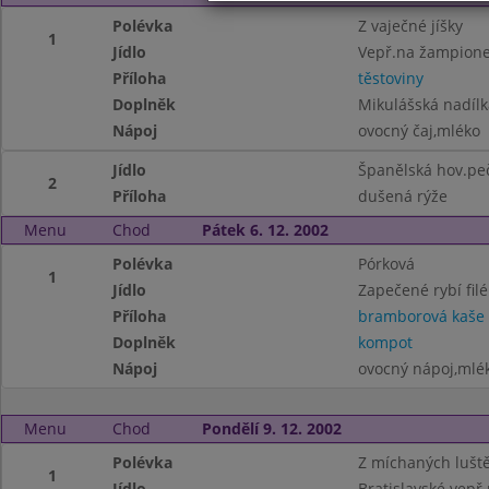
Polévka
Z vaječné jíšky
1
Jídlo
Vepř.na žampion
Příloha
těstoviny
Doplněk
Mikulášská nadílk
Nápoj
ovocný čaj,mléko
Jídlo
Španělská hov.pe
2
Příloha
dušená rýže
Menu
Chod
Pátek 6. 12. 2002
Polévka
Pórková
1
Jídlo
Zapečené rybí filé
Příloha
bramborová kaše
Doplněk
kompot
Nápoj
ovocný nápoj,mlé
Menu
Chod
Pondělí 9. 12. 2002
Polévka
Z míchaných lušt
1
Jídlo
Bratislavské vepř