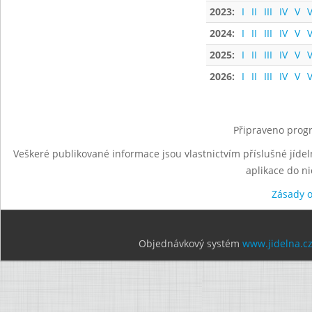
2023:
I
II
III
IV
V
V
2024:
I
II
III
IV
V
V
2025:
I
II
III
IV
V
V
2026:
I
II
III
IV
V
V
Připraveno progr
Veškeré publikované informace jsou vlastnictvím příslušné jídel
aplikace do n
Zásady 
Objednávkový systém
www.jidelna.c