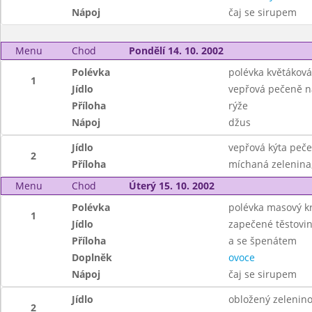
Nápoj
čaj se sirupem
Menu
Chod
Pondělí 14. 10. 2002
Polévka
polévka květáková
1
Jídlo
vepřová pečeně n
Příloha
rýže
Nápoj
džus
Jídlo
vepřová kýta peče
2
Příloha
míchaná zelenina
Menu
Chod
Úterý 15. 10. 2002
Polévka
polévka masový 
1
Jídlo
zapečené těstovi
Příloha
a se špenátem
Doplněk
ovoce
Nápoj
čaj se sirupem
Jídlo
obložený zeleninov
2