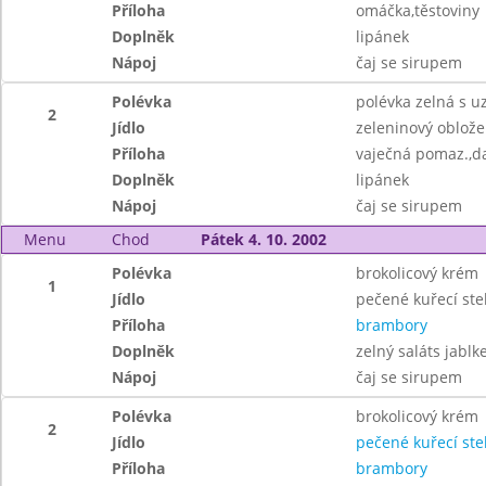
Příloha
omáčka,těstoviny
Doplněk
lipánek
Nápoj
čaj se sirupem
Polévka
polévka zelná s u
2
Jídlo
zeleninový obložen
Příloha
vaječná pomaz.,
Doplněk
lipánek
Nápoj
čaj se sirupem
Menu
Chod
Pátek 4. 10. 2002
Polévka
brokolicový krém
1
Jídlo
pečené kuřecí ste
Příloha
brambory
Doplněk
zelný saláts jabl
Nápoj
čaj se sirupem
Polévka
brokolicový krém
2
Jídlo
pečené kuřecí st
Příloha
brambory