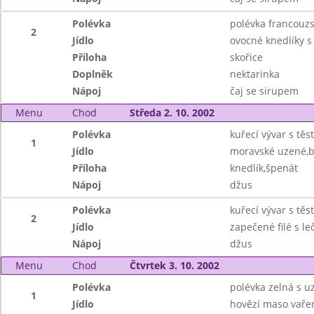
Polévka
polévka francouz
2
Jídlo
ovocné knedlíky 
Příloha
skořice
Doplněk
nektarinka
Nápoj
čaj se sirupem
Menu
Chod
Středa 2. 10. 2002
Polévka
kuřecí vývar s těs
1
Jídlo
moravské uzené,
Příloha
knedlík,špenát
Nápoj
džus
Polévka
kuřecí vývar s těs
2
Jídlo
zapečené filé s l
Nápoj
džus
Menu
Chod
Čtvrtek 3. 10. 2002
Polévka
polévka zelná s u
1
Jídlo
hovězí maso vařen