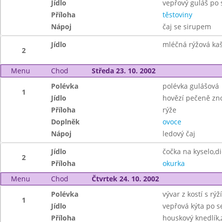
Jídlo
vepřový guláš po 
Příloha
těstoviny
Nápoj
čaj se sirupem
Jídlo
mléčná rýžová ka
2
Menu
Chod
Středa 23. 10. 2002
Polévka
polévka gulášová
1
Jídlo
hovězí pečeně zn
Příloha
rýže
Doplněk
ovoce
Nápoj
ledový čaj
Jídlo
čočka na kyselo,di
2
Příloha
okurka
Menu
Chod
Čtvrtek 24. 10. 2002
Polévka
vývar z kostí s rý
1
Jídlo
vepřová kýta po s
Příloha
houskový knedlík,z