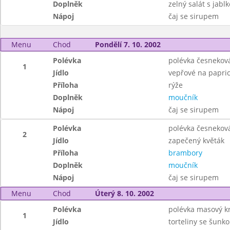
Doplněk
zelný salát s jabl
Nápoj
čaj se sirupem
Menu
Chod
Pondělí 7. 10. 2002
Polévka
polévka česnekov
1
Jídlo
vepřové na papri
Příloha
rýže
Doplněk
moučník
Nápoj
čaj se sirupem
Polévka
polévka česnekov
2
Jídlo
zapečený květák
Příloha
brambory
Doplněk
moučník
Nápoj
čaj se sirupem
Menu
Chod
Úterý 8. 10. 2002
Polévka
polévka masový 
1
Jídlo
torteliny se šunk