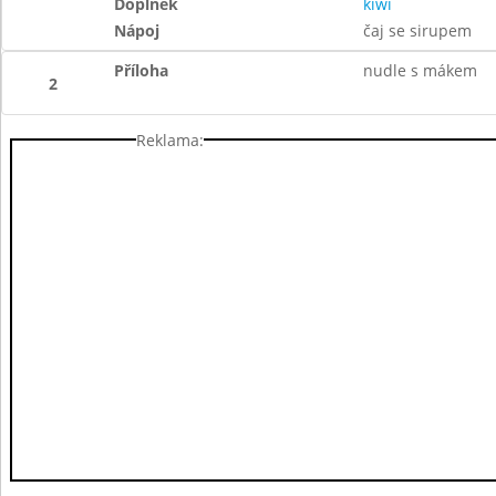
Doplněk
kiwi
Nápoj
čaj se sirupem
Příloha
nudle s mákem
2
Reklama: