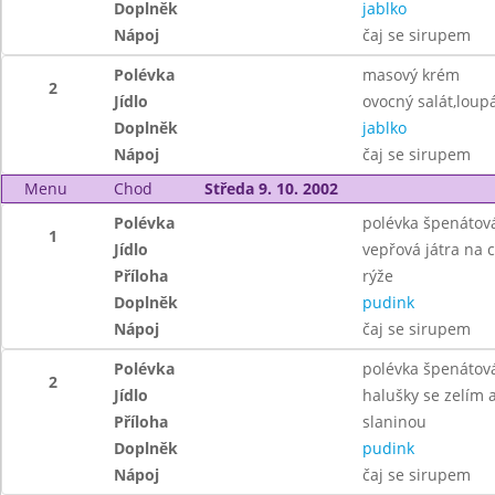
Doplněk
jablko
Nápoj
čaj se sirupem
Polévka
masový krém
2
Jídlo
ovocný salát,loup
Doplněk
jablko
Nápoj
čaj se sirupem
Menu
Chod
Středa 9. 10. 2002
Polévka
polévka špenátov
1
Jídlo
vepřová játra na 
Příloha
rýže
Doplněk
pudink
Nápoj
čaj se sirupem
Polévka
polévka špenátov
2
Jídlo
halušky se zelím 
Příloha
slaninou
Doplněk
pudink
Nápoj
čaj se sirupem