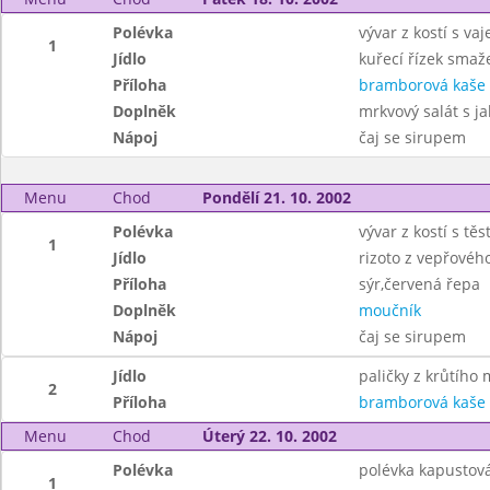
Polévka
vývar z kostí s vaj
1
Jídlo
kuřecí řízek smaž
Příloha
bramborová kaše
Doplněk
mrkvový salát s j
Nápoj
čaj se sirupem
Menu
Chod
Pondělí 21. 10. 2002
Polévka
vývar z kostí s tě
1
Jídlo
rizoto z vepřovéh
Příloha
sýr,červená řepa
Doplněk
moučník
Nápoj
čaj se sirupem
Jídlo
paličky z krůtího 
2
Příloha
bramborová kaše
Menu
Chod
Úterý 22. 10. 2002
Polévka
polévka kapustov
1