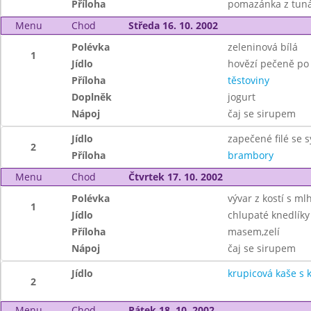
Příloha
pomazánka z tun
Menu
Chod
Středa 16. 10. 2002
Polévka
zeleninová bílá
1
Jídlo
hovězí pečeně po
Příloha
těstoviny
Doplněk
jogurt
Nápoj
čaj se sirupem
Jídlo
zapečené filé se 
2
Příloha
brambory
Menu
Chod
Čtvrtek 17. 10. 2002
Polévka
vývar z kostí s ml
1
Jídlo
chlupaté knedlíky
Příloha
masem,zelí
Nápoj
čaj se sirupem
Jídlo
krupicová kaše s
2
Menu
Chod
Pátek 18. 10. 2002