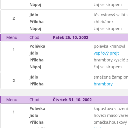
Nápoj
čaj se sirupem
Jídlo
těstovinový salát
2
Příloha
chlebánek
Nápoj
čaj se sirupem
Menu
Chod
Pátek 25. 10. 2002
Polévka
polévka kmínová
1
Jídlo
vepřový prejt
Příloha
brambory,kyselé z
Nápoj
čaj se sirupem
Jídlo
smažené žampio
2
Příloha
brambory
Menu
Chod
Čtvrtek 31. 10. 2002
Polévka
kapustová s uzen
1
Jídlo
hovězí maso vaře
Příloha
omáčka,houskový 