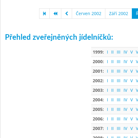
Červen 2002
Září 2002
Ř
Přehled zveřejněných jídelníčků:
1999:
I
II
III
IV
V
V
2000:
I
II
III
IV
V
V
2001:
I
II
III
IV
V
V
2002:
I
II
III
IV
V
V
2003:
I
II
III
IV
V
V
2004:
I
II
III
IV
V
V
2005:
I
II
III
IV
V
V
2006:
I
II
III
IV
V
V
2007:
I
II
III
IV
V
V
2008:
I
II
III
IV
V
V