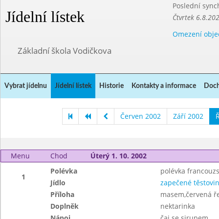
Poslední sync
Jídelní lístek
Čtvrtek 6.8.20
Omezení obje
Základní škola Vodičkova
Vybrat jídelnu
Jídelní lístek
Historie
Kontakty a informace
Doch
Červen 2002
Září 2002
Ř
Menu
Chod
Úterý 1. 10. 2002
Polévka
polévka francouz
1
Jídlo
zapečené těstovi
Příloha
masem,červená ř
Doplněk
nektarinka
Nápoj
čaj se sirupem