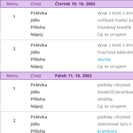
Menu
Chod
Čtvrtek 10. 10. 2002
Polévka
vývar z kostí s d
1
Jídlo
svíčková hovězí p
Příloha
houskový knedlík
Nápoj
čaj se sirupem
Polévka
vývar z kostí s d
2
Jídlo
hrachová kaše,die
Příloha
okurka
Nápoj
čaj se sirupem
Menu
Chod
Pátek 11. 10. 2002
Polévka
polévka cibulová
1
Jídlo
čevabčiči,brambor
Příloha
omáčka
Nápoj
čaj se sirupem
Polévka
polévka cibulová
2
Jídlo
zeleninové lečo s
Příloha
brambory