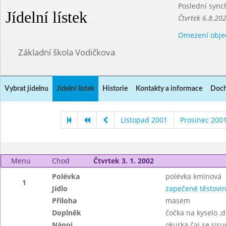
Poslední sync
Jídelní lístek
Čtvrtek 6.8.20
Omezení obje
Základní škola Vodičkova
Vybrat jídelnu
Jídelní lístek
Historie
Kontakty a informace
Doch
Listopad 2001
Prosinec 200
Menu
Chod
Čtvrtek 3. 1. 2002
Polévka
polévka kmínová
1
Jídlo
zapečené těstovi
Příloha
masem
Doplněk
čočka na kyselo ,d
Nápoj
okurka čaj se sir