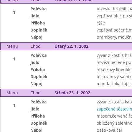
Polévka
polévka brokolico
1
Jídlo
vepřová plec po 
Příloha
rýže
Doplněk
vepřová pečeně,m
Nápoj
brambory, mouční
Menu
Chod
Úterý 22. 1. 2002
Polévka
vývar z kostí s hr
1
Jídlo
hovězí pečeně po
Příloha
houskový knedlík
Doplněk
těstovinový salát
Nápoj
mandarinka čaj s
Menu
Chod
Středa 23. 1. 2002
Polévka
vývar z kostí s k
1
Jídlo
zapečené těstovi
Příloha
masem,červená ř
Doplněk
obložený zelenino
Nápoj
paštiková čaj