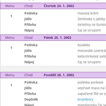
Menu
Chod
Čtvrtek 24. 1. 2002
Polévka
masový krém
1
Jídlo
žemlovka s jablky 
Příloha
tortelíny se šunk
Nápoj
čaj se sirupem
Menu
Chod
Pátek 25. 1. 2002
Polévka
kulakda
1
Jídlo
moravské uzené,
Příloha
kaše,mrkvový salá
Nápoj
čaj se sirupem
Menu
Chod
Pondělí 28. 1. 2002
Polévka
polévka porková
1
Jídlo
vepřové maso na 
Příloha
zapečené filé se 
Doplněk
brambory
Nápoj
mandarinka čaj s