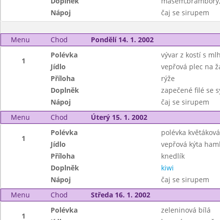
Doplněk
masem,brambory,o
Nápoj
čaj se sirupem
Menu
Chod
Pondělí 14. 1. 2002
Polévka
vývar z kostí s ml
1
Jídlo
vepřová plec na 
Příloha
rýže
Doplněk
zapečené filé se
Nápoj
čaj se sirupem
Menu
Chod
Úterý 15. 1. 2002
Polévka
polévka květáková
1
Jídlo
vepřová kýta ham
Příloha
knedlík
Doplněk
kiwi
Nápoj
čaj se sirupem
Menu
Chod
Středa 16. 1. 2002
Polévka
zeleninová bílá
1