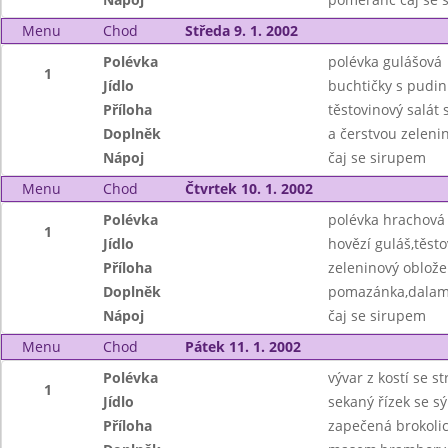
Menu
Chod
Středa 9. 1. 2002
Polévka
polévka gulášová
1
Jídlo
buchtičky s pud
Příloha
těstovinový salát
Doplněk
a čerstvou zeleni
Nápoj
čaj se sirupem
Menu
Chod
Čtvrtek 10. 1. 2002
Polévka
polévka hrachová
1
Jídlo
hovězí guláš,těsto
Příloha
zeleninový obložen
Doplněk
pomazánka,dalamá
Nápoj
čaj se sirupem
Menu
Chod
Pátek 11. 1. 2002
Polévka
vývar z kostí se 
1
Jídlo
sekaný řízek se 
Příloha
zapečená brokoli