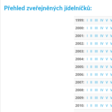
Přehled zveřejněných jídelníčků:
1999:
I
II
III
IV
V
V
2000:
I
II
III
IV
V
V
2001:
I
II
III
IV
V
V
2002:
I
II
III
IV
V
V
2003:
I
II
III
IV
V
V
2004:
I
II
III
IV
V
V
2005:
I
II
III
IV
V
V
2006:
I
II
III
IV
V
V
2007:
I
II
III
IV
V
V
2008:
I
II
III
IV
V
V
2009:
I
II
III
IV
V
V
2010:
I
II
III
IV
V
V