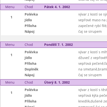
Menu
Chod
Pátek 4. 1. 2002
Polévka
vývar z kostí se 
1
Jídlo
vepřové maso na 
Příloha
zapečené rybí fil
Nápoj
čaj se sirupem
Menu
Chod
Pondělí 7. 1. 2002
Polévka
vývar z kostí s ml
1
Jídlo
džuveč z vepřové
Příloha
vepřová pečeně,fa
Doplněk
na smetaně,bram
Nápoj
čaj se sirupem
Menu
Chod
Úterý 8. 1. 2002
Polévka
vývar z kostí s tě
1
Jídlo
vepřová kýta peč
Příloha
knedlík,dušené ze
Nápoj
pomeranč čaj se 