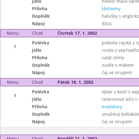
Jídlo
hovezí maso vaře
Příloha
těstoviny
Doplněk
halušky s anglick
Nápoj
džus
Menu
Chod
Čtvrtek 17. 1. 2002
Polévka
polévka rajská s r
1
Jídlo
rizoto z vepřové
Příloha
salát zelný
Doplněk
nudle s mákem
Nápoj
čaj se sirupem
Menu
Chod
Pátek 18. 1. 2002
Polévka
vývar z kostí s vaj
1
Jídlo
zeleninové lečo s
Příloha
brambory
Doplněk
smažený květák,
Nápoj
čaj se sirupem
Menu
Chod
Pondělí 21. 1. 2002