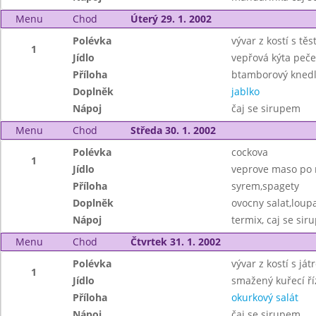
Menu
Chod
Úterý 29. 1. 2002
Polévka
vývar z kostí s tě
1
Jídlo
vepřová kýta peč
Příloha
btamborový knedl
Doplněk
jablko
Nápoj
čaj se sirupem
Menu
Chod
Středa 30. 1. 2002
Polévka
cockova
1
Jídlo
veprove maso po 
Příloha
syrem,spagety
Doplněk
ovocny salat,loup
Nápoj
termix, caj se si
Menu
Chod
Čtvrtek 31. 1. 2002
Polévka
vývar z kostí s já
1
Jídlo
smažený kuřecí ř
Příloha
okurkový salát
Nápoj
čaj se sirupem