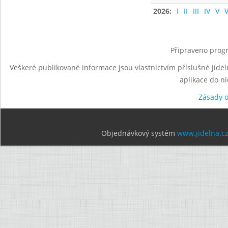
2026:
I
II
III
IV
V
V
Připraveno progr
Veškeré publikované informace jsou vlastnictvím příslušné jídel
aplikace do n
Zásady 
Objednávkový systém
www.jidelna.c