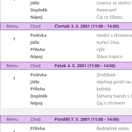
Jídlo
Lívance se skořicí
Doplněk
Pomeranč
Nápoj
Čaj se šťávou
Menu
Chod
Čtvrtek 3. 5. 2001 (11:00 - 14:00)
Polévka
Hovězí s těstovin
1
Jídlo
Kuřecí čína,
Příloha
rýže
Nápoj
Šťáva tropico
Menu
Chod
Pátek 4. 5. 2001 (11:00 - 14:00)
Polévka
Drožďová
1
Jídlo
Vepřový guláš na 
Příloha
kolínka
Doplněk
Šlehaný tvaroh s 
Nápoj
Čaj s citrónem
Menu
Chod
Pondělí 7. 5. 2001 (11:00 - 14:00)
Příloha
Ředitelské volno
1