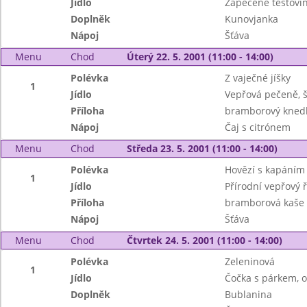
Jídlo
Zapečené těstovi
Doplněk
Kunovjanka
Nápoj
Šťáva
Menu
Chod
Úterý 22. 5. 2001 (11:00 - 14:00)
Polévka
Z vaječné jíšky
1
Jídlo
Vepřová pečeně, 
Příloha
bramborový knedl
Nápoj
Čaj s citrónem
Menu
Chod
Středa 23. 5. 2001 (11:00 - 14:00)
Polévka
Hovězí s kapáním
1
Jídlo
Přírodní vepřový ř
Příloha
bramborová kaše
Nápoj
Šťáva
Menu
Chod
Čtvrtek 24. 5. 2001 (11:00 - 14:00)
Polévka
Zeleninová
1
Jídlo
Čočka s párkem, 
Doplněk
Bublanina