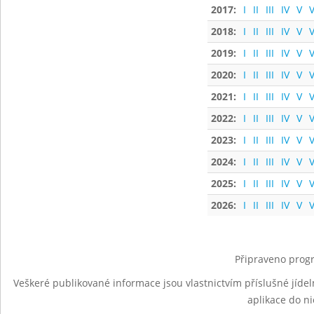
2017:
I
II
III
IV
V
V
2018:
I
II
III
IV
V
V
2019:
I
II
III
IV
V
V
2020:
I
II
III
IV
V
V
2021:
I
II
III
IV
V
V
2022:
I
II
III
IV
V
V
2023:
I
II
III
IV
V
V
2024:
I
II
III
IV
V
V
2025:
I
II
III
IV
V
V
2026:
I
II
III
IV
V
V
Připraveno progr
Veškeré publikované informace jsou vlastnictvím příslušné jídel
aplikace do n