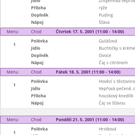
Jídlo
Znojemská vepřov
Příloha
rýže
Doplněk
Puding
Nápoj
Šťáva
Menu
Chod
Čtvrtek 17. 5. 2001 (11:00 - 14:00)
Polévka
Gulášová
1
Jídlo
Buchtičky s krém
Doplněk
Ovoce
Nápoj
Čaj s citrónem
Menu
Chod
Pátek 18. 5. 2001 (11:00 - 14:00)
Polévka
Hovězí s těstovin
1
Jídlo
Vepřová pečeně, d
Příloha
houskový knedlík
Nápoj
Čaj se šťávou
Menu
Chod
Pondělí 21. 5. 2001 (11:00 - 14:00)
Polévka
Hrstková
1