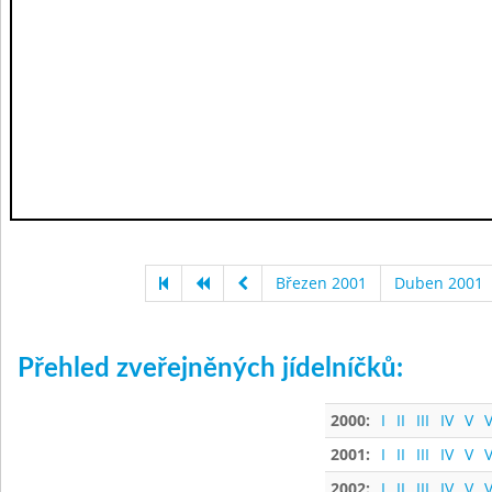
Březen 2001
Duben 2001
Přehled zveřejněných jídelníčků:
2000:
I
II
III
IV
V
V
2001:
I
II
III
IV
V
V
2002:
I
II
III
IV
V
V