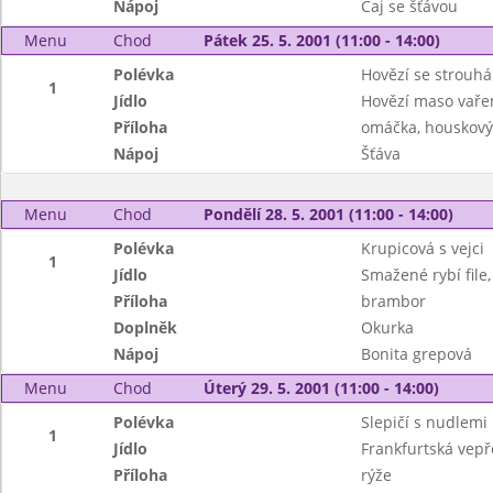
Nápoj
Čaj se šťávou
Menu
Chod
Pátek 25. 5. 2001 (11:00 - 14:00)
Polévka
Hovězí se strouh
1
Jídlo
Hovězí maso vařen
Příloha
omáčka, houskový
Nápoj
Šťáva
Menu
Chod
Pondělí 28. 5. 2001 (11:00 - 14:00)
Polévka
Krupicová s vejci
1
Jídlo
Smažené rybí file,
Příloha
brambor
Doplněk
Okurka
Nápoj
Bonita grepová
Menu
Chod
Úterý 29. 5. 2001 (11:00 - 14:00)
Polévka
Slepičí s nudlemi
1
Jídlo
Frankfurtská vepř
Příloha
rýže