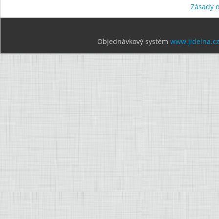
Zásady 
Objednávkový systém
www.jidelna.c