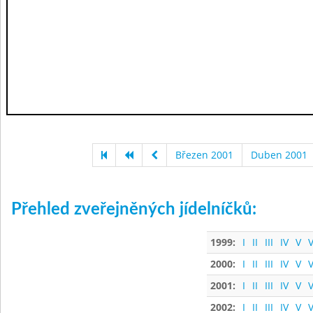
Březen 2001
Duben 2001
Přehled zveřejněných jídelníčků:
1999:
I
II
III
IV
V
V
2000:
I
II
III
IV
V
V
2001:
I
II
III
IV
V
V
2002:
I
II
III
IV
V
V