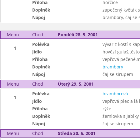
Příloha
hořčice
Doplněk
zapečený květák
Nápoj
brambory, čaj se
Menu
Chod
Pondělí 28. 5. 2001
Polévka
vývar z kostí s k
1
Jídlo
hovězí guláš,těsto
Příloha
vepřová pečeně,m
Doplněk
brambory
Nápoj
čaj se sirupem
Menu
Chod
Úterý 29. 5. 2001
Polévka
bramborová
1
Jídlo
vepřová plec a lá 
Příloha
rýže
Doplněk
žemlovka s jablky 
Nápoj
čaj se sirupem
Menu
Chod
Středa 30. 5. 2001