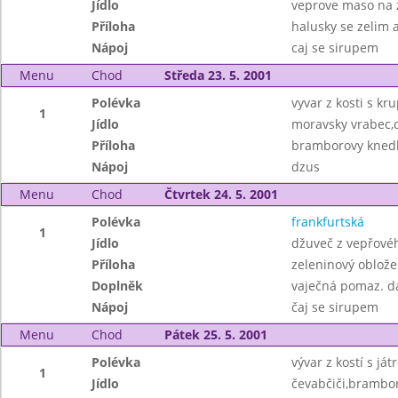
Jídlo
veprove maso na 
Příloha
halusky se zelim a
Nápoj
caj se sirupem
Menu
Chod
Středa 23. 5. 2001
Polévka
vyvar z kosti s kru
1
Jídlo
moravsky vrabec,d
Příloha
bramborovy knedl
Nápoj
dzus
Menu
Chod
Čtvrtek 24. 5. 2001
Polévka
frankfurtská
1
Jídlo
džuveč z vepřové
Příloha
zeleninový obložen
Doplněk
vaječná pomaz. 
Nápoj
čaj se sirupem
Menu
Chod
Pátek 25. 5. 2001
Polévka
vývar z kostí s já
1
Jídlo
čevabčiči,brambor