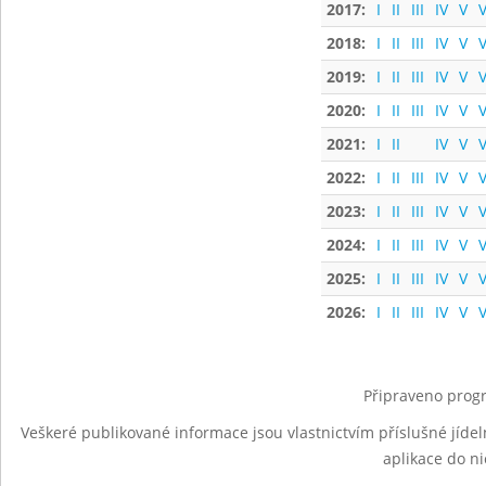
2017:
I
II
III
IV
V
V
2018:
I
II
III
IV
V
V
2019:
I
II
III
IV
V
V
2020:
I
II
III
IV
V
V
2021:
I
II
IV
V
V
2022:
I
II
III
IV
V
V
2023:
I
II
III
IV
V
V
2024:
I
II
III
IV
V
V
2025:
I
II
III
IV
V
V
2026:
I
II
III
IV
V
V
Připraveno progr
Veškeré publikované informace jsou vlastnictvím příslušné jídel
aplikace do n