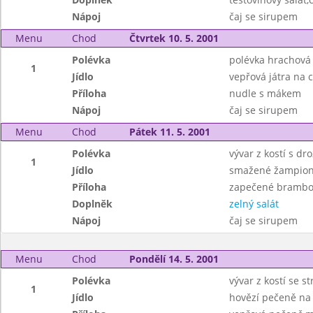
Nápoj
čaj se sirupem
Menu
Chod
Čtvrtek 10. 5. 2001
Polévka
polévka hrachová
1
Jídlo
vepřová játra na c
Příloha
nudle s mákem
Nápoj
čaj se sirupem
Menu
Chod
Pátek 11. 5. 2001
Polévka
vývar z kostí s dr
1
Jídlo
smažené žampion
Příloha
zapečené brambo
Doplněk
zelný salát
Nápoj
čaj se sirupem
Menu
Chod
Pondělí 14. 5. 2001
Polévka
vývar z kostí se 
1
Jídlo
hovězí pečeně na 