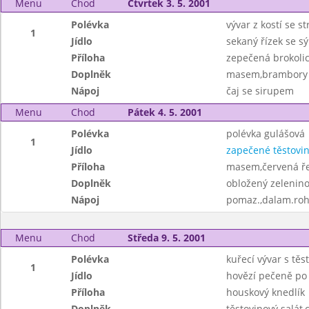
Menu
Chod
Čtvrtek 3. 5. 2001
Polévka
vývar z kostí se 
1
Jídlo
sekaný řízek se 
Příloha
zepečená brokoli
Doplněk
masem,brambory
Nápoj
čaj se sirupem
Menu
Chod
Pátek 4. 5. 2001
Polévka
polévka gulášová
1
Jídlo
zapečené těstovi
Příloha
masem,červená ř
Doplněk
obložený zeleninov
Nápoj
pomaz.,dalam.rohl
Menu
Chod
Středa 9. 5. 2001
Polévka
kuřecí vývar s těs
1
Jídlo
hovězí pečeně po
Příloha
houskový knedlík
Doplněk
těstovinový salát