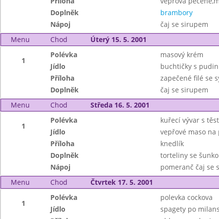
Příloha
vepřová pečeně,m
Doplněk
brambory
Nápoj
čaj se sirupem
Menu
Chod
Úterý 15. 5. 2001
Polévka
masový krém
1
Jídlo
buchtičky s pud
Příloha
zapečené filé se
Doplněk
čaj se sirupem
Menu
Chod
Středa 16. 5. 2001
Polévka
kuřecí vývar s těs
1
Jídlo
vepřové maso na 
Příloha
knedlík
Doplněk
torteliny se šunk
Nápoj
pomeranč čaj se 
Menu
Chod
Čtvrtek 17. 5. 2001
Polévka
polevka cockova
1
Jídlo
spagety po milan