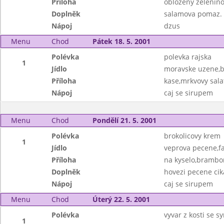
Příloha
oblozeny zeleninov
Doplněk
salamova pomaz.
Nápoj
dzus
Menu
Chod
Pátek 18. 5. 2001
Polévka
polevka rajska
1
Jídlo
moravske uzene,
Příloha
kase,mrkvovy sala
Nápoj
caj se sirupem
Menu
Chod
Pondělí 21. 5. 2001
Polévka
brokolicovy krem
1
Jídlo
veprova pecene,fa
Příloha
na kyselo,brambo
Doplněk
hovezi pecene cik
Nápoj
caj se sirupem
Menu
Chod
Úterý 22. 5. 2001
Polévka
vyvar z kosti se s
1