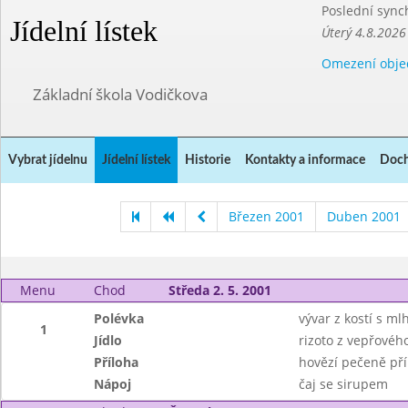
Poslední sync
Jídelní lístek
Úterý 4.8.2026
Omezení obje
Základní škola Vodičkova
Vybrat jídelnu
Jídelní lístek
Historie
Kontakty a informace
Doch
Březen 2001
Duben 2001
Menu
Chod
Středa 2. 5. 2001
Polévka
vývar z kostí s ml
1
Jídlo
rizoto z vepřovéh
Příloha
hovězí pečeně pří
Nápoj
čaj se sirupem