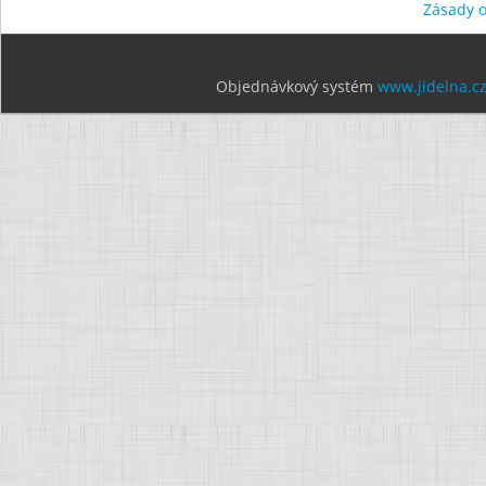
Zásady 
Objednávkový systém
www.jidelna.c