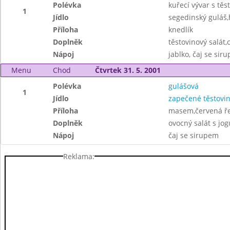
Polévka
kuřecí vývar s těs
1
Jídlo
segedinský guláš
Příloha
knedlík
Doplněk
těstovinový salát
Nápoj
jablko, čaj se sir
Menu
Chod
Čtvrtek 31. 5. 2001
Polévka
gulášová
1
Jídlo
zapečené těstovi
Příloha
masem,červená ř
Doplněk
ovocný salát s jo
Nápoj
čaj se sirupem
Reklama: