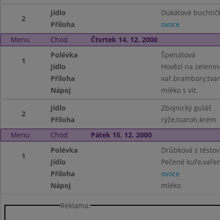
Jídlo
Dukátové buchtič
2
Příloha
ovoce
Menu
Chod
Čtvrtek 14. 12. 2000
Polévka
Špenátová
1
Jídlo
Hovězí na zelenin
Příloha
vař.brambory,tva
Nápoj
mléko s vit.
Jídlo
Zbojnický guláš
2
Příloha
rýže,tvaroh.krém
Menu
Chod
Pátek 15. 12. 2000
Polévka
Drůbková s těsto
1
Jídlo
Pečené kuře,vaře
Příloha
ovoce
Nápoj
mléko
Reklama: