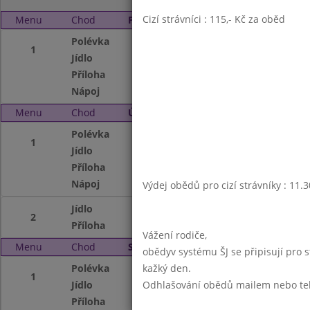
Cizí strávníci : 115,- Kč za oběd
Menu
Chod
Pondělí 4. 12. 2000
Polévka
Drožďová
1
Jídlo
Sekaný mletý říze
Příloha
vař.bramb.kys.ok
Nápoj
mléko
Menu
Chod
Úterý 5. 12. 2000
Polévka
Z míchaných lušt
1
Jídlo
Zapečené těst.s 
Příloha
červ.řepa,bublan
Nápoj
mléko s příchutí
Výdej obědů pro cizí strávníky : 11.
Jídlo
Vepř.maso na km
2
Příloha
těstoviny,bublani
Vážení rodiče,
Menu
Chod
Středa 6. 12. 2000
obědyv systému ŠJ se připisují pro 
Polévka
kažký den.
Gulášová
1
Jídlo
Odhlašování obědů mailem nebo telef
Fazolové lusky na
Příloha
vař.brambory,jogu