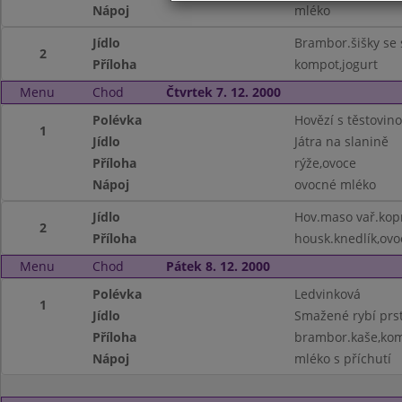
Nápoj
mléko
Jídlo
Brambor.šišky se
2
Příloha
kompot,jogurt
Menu
Chod
Čtvrtek 7. 12. 2000
Polévka
Hovězí s těstovin
1
Jídlo
Játra na slanině
Příloha
rýže,ovoce
Nápoj
ovocné mléko
Jídlo
Hov.maso vař.kop
2
Příloha
housk.knedlík,ovo
Menu
Chod
Pátek 8. 12. 2000
Polévka
Ledvinková
1
Jídlo
Smažené rybí prs
Příloha
brambor.kaše,ko
Nápoj
mléko s příchutí