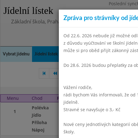
Poslední sync
Jídelní lístek
Středa 5.8.202
Zpráva pro strávníky od jíd
Základní škola, Praha 4, Na Líše 16
Od 22.6. 2026 nebude již možné odl
z důvodu vyúčtování ve školní jíde
může si pro oběd přijít zákonný zá
Vybrat jídelnu
Jídelní lístek
Historie
Kontakty a informace
Doch
Do 28.6. 2026 budou přeplatky za o
Říjen 2000
Listopad 2000
Vážení rodiče,
rádi bychom Vás informovali, že od 
Menu
Chod
Pátek 1. 12. 2000
jidelně.
Polévka
Vločková se zelen
Stravné se navyšuje o 3,- Kč
1
Jídlo
Smaž.kuřecí řízek
Příloha
brambor.kaše,oku
Nové ceny jednotlivých kategorií 
Nápoj
ovocné mléko
školy.