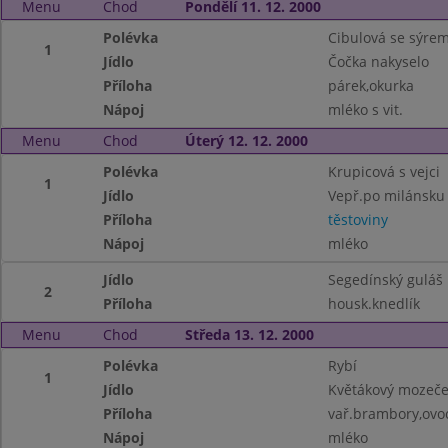
Menu
Chod
Pondělí 11. 12. 2000
Polévka
Cibulová se sýre
1
Jídlo
Čočka nakyselo
Příloha
párek,okurka
Nápoj
mléko s vit.
Menu
Chod
Úterý 12. 12. 2000
Polévka
Krupicová s vejci
1
Jídlo
Vepř.po milánsku
Příloha
těstoviny
Nápoj
mléko
Jídlo
Segedínský guláš
2
Příloha
housk.knedlík
Menu
Chod
Středa 13. 12. 2000
Polévka
Rybí
1
Jídlo
Květákový mozeč
Příloha
vař.brambory,ovo
Nápoj
mléko