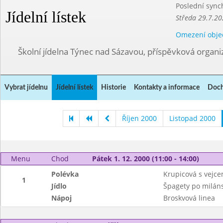
Poslední sync
Jídelní lístek
Středa 29.7.20
Omezení obje
Školní jídelna Týnec nad Sázavou, příspěvková organi
Vybrat jídelnu
Jídelní lístek
Historie
Kontakty a informace
Doch
Říjen 2000
Listopad 2000
Menu
Chod
Pátek 1. 12. 2000 (11:00 - 14:00)
Polévka
Krupicová s vejc
1
Jídlo
Špagety po milán
Nápoj
Broskvová linea