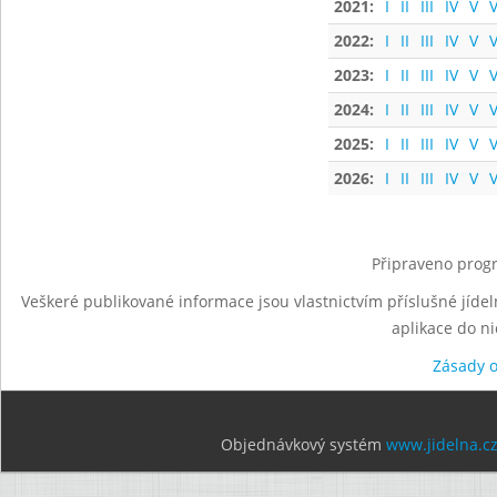
2021:
I
II
III
IV
V
V
2022:
I
II
III
IV
V
V
2023:
I
II
III
IV
V
V
2024:
I
II
III
IV
V
V
2025:
I
II
III
IV
V
V
2026:
I
II
III
IV
V
V
Připraveno progr
Veškeré publikované informace jsou vlastnictvím příslušné jídel
aplikace do n
Zásady 
Objednávkový systém
www.jidelna.c