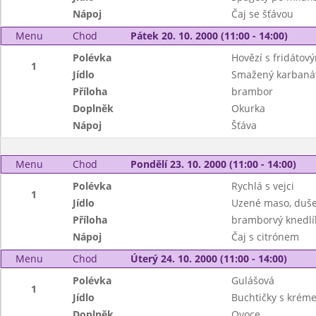
Nápoj
Čaj se šťávou
Menu
Chod
Pátek 20. 10. 2000 (11:00 - 14:00)
Polévka
Hovězí s fridátov
1
Jídlo
Smažený karbanát
Příloha
brambor
Doplněk
Okurka
Nápoj
Šťáva
Menu
Chod
Pondělí 23. 10. 2000 (11:00 - 14:00)
Polévka
Rychlá s vejci
1
Jídlo
Uzené maso, dušen
Příloha
bramborvý knedlí
Nápoj
Čaj s citrónem
Menu
Chod
Úterý 24. 10. 2000 (11:00 - 14:00)
Polévka
Gulášová
1
Jídlo
Buchtičky s krém
Doplněk
Ovoce