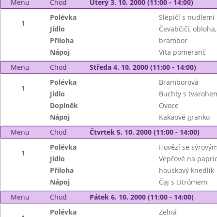
Menu
Chod
Úterý 3. 10. 2000 (11:00 - 14:00)
Polévka
Slepičí s nudlemi
1
Jídlo
Čevabčičí, obloha,
Příloha
brambor
Nápoj
Vita pomeranč
Menu
Chod
Středa 4. 10. 2000 (11:00 - 14:00)
Polévka
Bramborová
1
Jídlo
Buchty s tvarohe
Doplněk
Ovoce
Nápoj
Kakaové granko
Menu
Chod
Čtvrtek 5. 10. 2000 (11:00 - 14:00)
Polévka
Hovězí se sýrovým
1
Jídlo
Vepřové na papric
Příloha
houskový knedlík
Nápoj
Čaj s citrómem
Menu
Chod
Pátek 6. 10. 2000 (11:00 - 14:00)
Polévka
Zelná