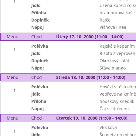
1
Jídlo
Uzená kuřecí rolka
Příloha
bramborová kaše
Doplněk
Rajče
Nápoj
Višňová linea
Menu
Chod
Úterý 17. 10. 2000 (11:00 - 14:00)
Polévka
Rajská s kapáním
1
Jídlo
Rizoto z vepřové
Doplněk
Okurkový salát
Nápoj
Šťáva mango
Menu
Chod
Středa 18. 10. 2000 (11:00 - 14:00)
Polévka
Hovězí s těstovin
1
Jídlo
Vepřové na kmíně
Příloha
houskový knedlík
Nápoj
Čaj s citrónem
Menu
Chod
Čtvrtek 19. 10. 2000 (11:00 - 14:00)
Polévka
Vločková
1
Jídlo
Špagety po milán