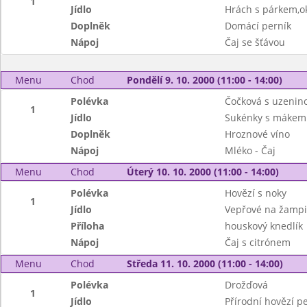
1
Jídlo
Hrách s párkem,o
Doplněk
Domácí perník
Nápoj
Čaj se šťávou
Menu
Chod
Pondělí 9. 10. 2000 (11:00 - 14:00)
Polévka
Čočková s uzenin
1
Jídlo
Sukénky s mákem
Doplněk
Hroznové víno
Nápoj
Mléko - Čaj
Menu
Chod
Úterý 10. 10. 2000 (11:00 - 14:00)
Polévka
Hovězí s noky
1
Jídlo
Vepřové na žampi
Příloha
houskový knedlík
Nápoj
Čaj s citrónem
Menu
Chod
Středa 11. 10. 2000 (11:00 - 14:00)
Polévka
Drožďová
1
Jídlo
Přírodní hovězí p