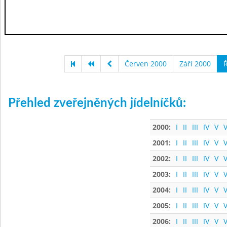
Červen 2000
Září 2000
Ř
Přehled zveřejněných jídelníčků:
2000:
I
II
III
IV
V
V
2001:
I
II
III
IV
V
V
2002:
I
II
III
IV
V
V
2003:
I
II
III
IV
V
V
2004:
I
II
III
IV
V
V
2005:
I
II
III
IV
V
V
2006:
I
II
III
IV
V
V