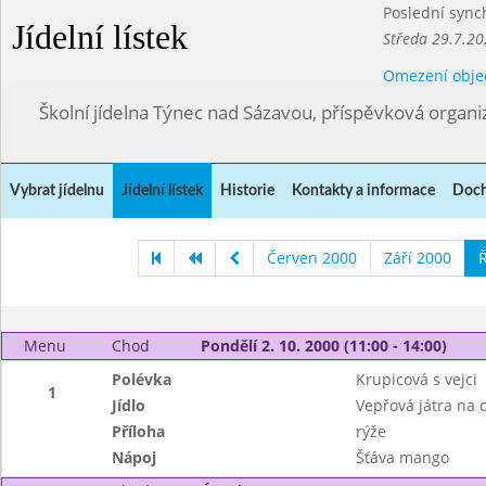
Poslední sync
Jídelní lístek
Středa 29.7.20
Omezení obje
Školní jídelna Týnec nad Sázavou, příspěvková organi
Vybrat jídelnu
Jídelní lístek
Historie
Kontakty a informace
Doch
Červen 2000
Září 2000
Ř
Menu
Chod
Pondělí 2. 10. 2000 (11:00 - 14:00)
Polévka
Krupicová s vejci
1
Jídlo
Vepřová játra na c
Příloha
rýže
Nápoj
Šťáva mango