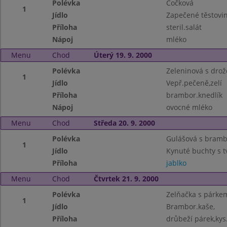
Polévka
Čočková
1
Jídlo
Zapečené těstovi
Příloha
steril.salát
Nápoj
mléko
Menu
Chod
Úterý 19. 9. 2000
Polévka
Zeleninová s drož
1
Jídlo
Vepř.pečeně,zelí
Příloha
brambor.knedlík
Nápoj
ovocné mléko
Menu
Chod
Středa 20. 9. 2000
Polévka
Gulášová s bram
1
Jídlo
Kynuté buchty s 
Příloha
jablko
Menu
Chod
Čtvrtek 21. 9. 2000
Polévka
Zelňačka s párke
1
Jídlo
Brambor.kaše,
Příloha
drůbeží párek,kys