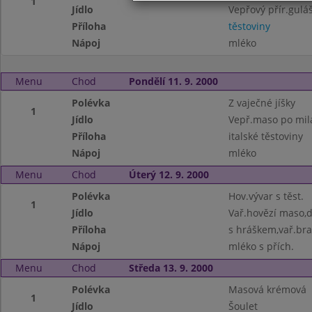
1
Jídlo
Vepřový přír.gulá
Příloha
těstoviny
Nápoj
mléko
Menu
Chod
Pondělí 11. 9. 2000
Polévka
Z vaječné jíšky
1
Jídlo
Vepř.maso po mil
Příloha
italské těstoviny
Nápoj
mléko
Menu
Chod
Úterý 12. 9. 2000
Polévka
Hov.vývar s těst.
1
Jídlo
Vař.hovězí maso,
Příloha
s hráškem,vař.br
Nápoj
mléko s přích.
Menu
Chod
Středa 13. 9. 2000
Polévka
Masová krémová
1
Jídlo
Šoulet