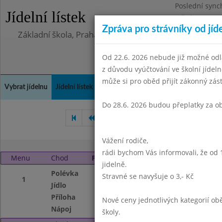
Poslední sync
Jídelní lístek
Středa 5.8.202
Zpráva pro strávníky od jíd
Základní škola, Praha 4, Na Líše 16
Od 22.6. 2026 nebude již možné odl
z důvodu vyúčtování ve školní jíde
může si pro oběd přijít zákonný zá
Vybrat jídelnu
Jídelní lístek
Historie
Kontakty a informace
Doch
Do 28.6. 2026 budou přeplatky za o
Květen 2000
Červen 2000
Vážení rodiče,
rádi bychom Vás informovali, že od 
Menu
Chod
Pondělí 4. 9. 2000
jidelně.
Polévka
Drožďová
Stravné se navyšuje o 3,- Kč
1
Jídlo
Čočka nakyselo,va
Příloha
kyselá okurka
Nové ceny jednotlivých kategorií 
Nápoj
mléko
školy.