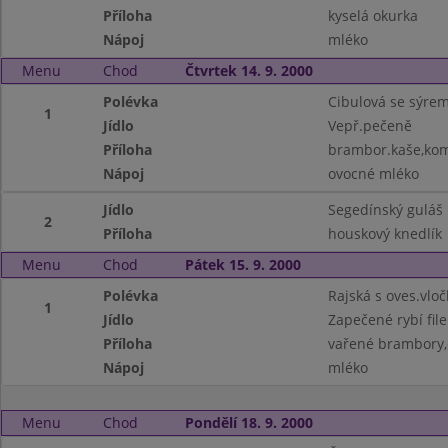
Příloha
kyselá okurka
Nápoj
mléko
Menu
Chod
Čtvrtek 14. 9. 2000
Polévka
Cibulová se sýre
1
Jídlo
Vepř.pečeně
Příloha
brambor.kaše,ko
Nápoj
ovocné mléko
Jídlo
Segedínský guláš
2
Příloha
houskový knedlík
Menu
Chod
Pátek 15. 9. 2000
Polévka
Rajská s oves.vloč
1
Jídlo
Zapečené rybí file
Příloha
vařené brambory,
Nápoj
mléko
Menu
Chod
Pondělí 18. 9. 2000