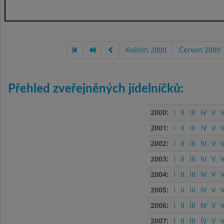
Květen 2000
Červen 2000
Přehled zveřejněných jídelníčků:
2000:
I
II
III
IV
V
V
2001:
I
II
III
IV
V
V
2002:
I
II
III
IV
V
V
2003:
I
II
III
IV
V
V
2004:
I
II
III
IV
V
V
2005:
I
II
III
IV
V
V
2006:
I
II
III
IV
V
V
2007:
I
II
III
IV
V
V