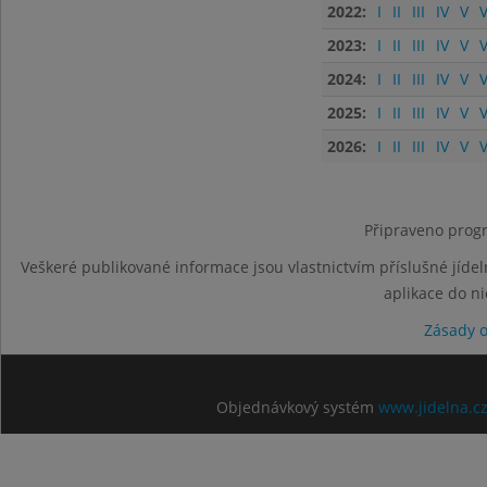
2022:
I
II
III
IV
V
V
2023:
I
II
III
IV
V
V
2024:
I
II
III
IV
V
V
2025:
I
II
III
IV
V
V
2026:
I
II
III
IV
V
V
Připraveno progr
Veškeré publikované informace jsou vlastnictvím příslušné jídel
aplikace do n
Zásady 
Objednávkový systém
www.jidelna.c