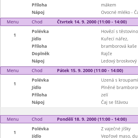
Příloha
mákem
Nápoj
Ovocné mléko - Č
Menu
Chod
Čtvrtek 14. 9. 2000 (11:00 - 14:00)
Polévka
Hovězí s těstovin
1
Jídlo
Kuřecí nářez,
Příloha
bramborová kaše
Doplněk
Rajče
Nápoj
Ledový broskvový 
Menu
Chod
Pátek 15. 9. 2000 (11:00 - 14:00)
Polévka
Uzená s kroupam
1
Jídlo
Plněné bramborov
Příloha
zelí
Nápoj
Čaj se šťávou
Menu
Chod
Pondělí 18. 9. 2000 (11:00 - 14:00)
Polévka
Z vaječné jíšky
1
Jídlo
Vepřové maso, du