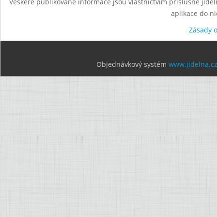
Veškeré publikované informace jsou vlastnictvím příslušné jídel
aplikace do n
Zásady 
Objednávkový systém
www.jidelna.c