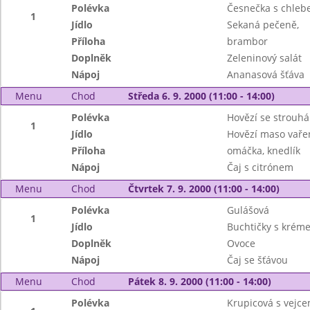
Polévka
Česnečka s chle
1
Jídlo
Sekaná pečeně,
Příloha
brambor
Doplněk
Zeleninový salát
Nápoj
Ananasová šťáva
Menu
Chod
Středa 6. 9. 2000 (11:00 - 14:00)
Polévka
Hovězí se strouh
1
Jídlo
Hovězí maso vařen
Příloha
omáčka, knedlík
Nápoj
Čaj s citrónem
Menu
Chod
Čtvrtek 7. 9. 2000 (11:00 - 14:00)
Polévka
Gulášová
1
Jídlo
Buchtičky s krém
Doplněk
Ovoce
Nápoj
Čaj se šťávou
Menu
Chod
Pátek 8. 9. 2000 (11:00 - 14:00)
Polévka
Krupicová s vejc