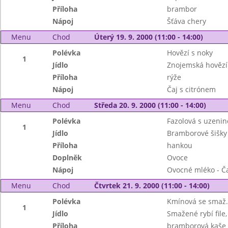
Příloha
brambor
Nápoj
Šťáva chery
Menu
Chod
Úterý 19. 9. 2000 (11:00 - 14:00)
Polévka
Hovězí s noky
1
Jídlo
Znojemská hovězí
Příloha
rýže
Nápoj
Čaj s citrónem
Menu
Chod
Středa 20. 9. 2000 (11:00 - 14:00)
Polévka
Fazolová s uzeni
1
Jídlo
Bramborové šišky 
Příloha
hankou
Doplněk
Ovoce
Nápoj
Ovocné mléko - Č
Menu
Chod
Čtvrtek 21. 9. 2000 (11:00 - 14:00)
Polévka
Kmínová se smaž
1
Jídlo
Smažené rybí file,
Příloha
bramborová kaše