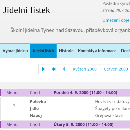
Poslední sync
Jídelní lístek
Středa 29.7.20
Omezení obje
Školní jídelna Týnec nad Sázavou, příspěvková organi
Vybrat jídelnu
Jídelní lístek
Historie
Kontakty a informace
Doch
Květen 2000
Červen 2000
Menu
Chod
Pondělí 4. 9. 2000 (11:00 - 14:00)
Polévka
Hovězí s fridátov
1
Jídlo
Špagety po milán
Nápoj
Grepová šťáva
Menu
Chod
Úterý 5. 9. 2000 (11:00 - 14:00)