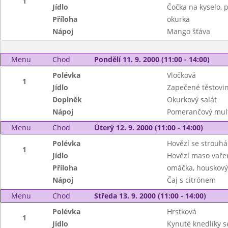
1
Jídlo
Čočka na kyselo, 
Příloha
okurka
Nápoj
Mango šťáva
Menu
Chod
Pondělí 11. 9. 2000 (11:00 - 14:00)
Polévka
Vločková
1
Jídlo
Zapečené těstovi
Doplněk
Okurkový salát
Nápoj
Pomerančový multi
Menu
Chod
Úterý 12. 9. 2000 (11:00 - 14:00)
Polévka
Hovězí se strouh
1
Jídlo
Hovězí maso vaře
Příloha
omáčka, houskový
Nápoj
Čaj s citrónem
Menu
Chod
Středa 13. 9. 2000 (11:00 - 14:00)
Polévka
Hrstková
1
Jídlo
Kynuté knedlíky s