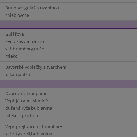
Brambor.guláš s uzeninou
chléb,ovoce
Gulášová
Květákový mozeček
vař.brambory,rajče
mléko
Bavorské vdolečky s tvarohem
kakao,jablko
Ovarová s kroupami
Vepř.játra na slanině
dušená rýže,bublanina
mléko s příchutí
Vepř.prejt,vařené brambory
sal.z kys.zelí,bublanina