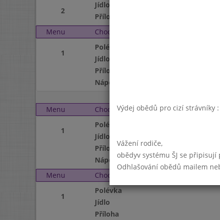
Jídlo
2
Příloha
Menu
Chod
Pátek 2. 6. 2000
Polévka
1
Jídlo
Příloha
Nápoj
Výdej obědů pro cizí strávníky 
Menu
Chod
Pondělí 5. 6. 2000
Polévka
1
Jídlo
Vážení rodiče,
Příloha
obědyv systému ŠJ se připisují
Nápoj
Odhlašování obědů mailem nebo 
Menu
Chod
Úterý 6. 6. 2000
Polévka
1
Jídlo
Příloha