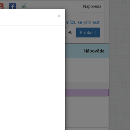
Nápověda
Close
×
Nemůžu se přihlásit
Nápověda
000