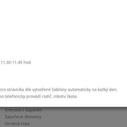
Džuveč,kyselá okurka
ovoce
Z míchaných luštěnin
Sekaná pečeně
brambor.kaše,okurka
mléko s vit.
Týden 23
: 11.30-11.45 hod
Květáková
Smažené rybí prsty
brambor.kaše,kyselá okurka
 pro strávníka dle vytvořené šablony automaticky na kažký den.
mléko s příchutí
telefonicky provádí rodič, nikoliv škola.
Kmínová s kapáním
Zapečené těstoviny
červená řepa