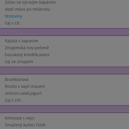
Zelen.se sýrovým kapáním
Vepř.maso po milánsku
těstoviny
čaj s cit.
Rajská s kapáním
Znojemská hov.pečeně
houskový knedlík,ovoce
čaj se sirupem
Bramborová
Rizoto s vepř.masem
zelenin.salát,jogurt
čaj s citr.
Kmínová s vejci
Smažený kuřecí řízek