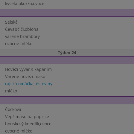
kyselá okurka,ovoce
Selská
Čevabčiči,obloha
vařené brambory
ovocné mléko
Týden 24
Hovězí vývar s kapáním
Vařené hovězí maso
rajská omáčka,těstoviny
mléko
Čočková
Vepř.maso na paprice
houskový knedlík,ovoce
ovocné mléko