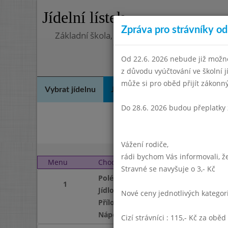
Jídelní lístek
Zpráva pro strávníky od 
Základní škola, Praha 4, Na Líše 16
Od 22.6. 2026 nebude již možné
z důvodu vyúčtování ve školní 
může si pro oběd přijít zákon
Vybrat jídelnu
Jídelní lístek
Historie
Kon
Do 28.6. 2026 budou přeplatky 
D
Vážení rodiče,
rádi bychom Vás informovali, že
Menu
Chod
Čtvrtek 1. 6. 2000
Stravné se navyšuje o 3,- Kč
Polévka
1
Jídlo
Nové ceny jednotlivých katego
Příloha
Nápoj
Cizí strávníci : 115,- Kč za oběd