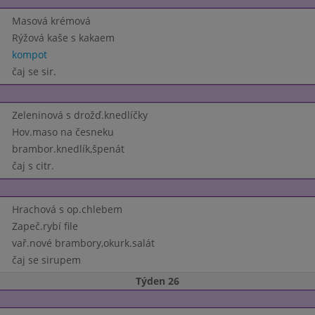
Masová krémová
Rýžová kaše s kakaem
kompot
čaj se sir.
Zeleninová s drožď.knedlíčky
Hov.maso na česneku
brambor.knedlík,špenát
čaj s citr.
Hrachová s op.chlebem
Zapeč.rybí file
vař.nové brambory,okurk.salát
čaj se sirupem
Týden 26