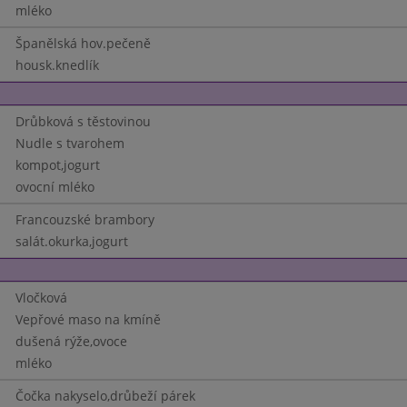
mléko
Španělská hov.pečeně
housk.knedlík
Drůbková s těstovinou
Nudle s tvarohem
kompot,jogurt
ovocní mléko
Francouzské brambory
salát.okurka,jogurt
Vločková
Vepřové maso na kmíně
dušená rýže,ovoce
mléko
Čočka nakyselo,drůbeží párek