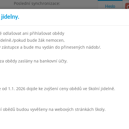
Poslední synchronizace:
Heslo
Středa 5.8.2026 6:57
jídelny.
 odlašovat ani přihlašovat obědy
jídelně./pokud bude žák nemocen,
ný zástupce a bude mu vydán do přinesených nádob/.
takty a informace
Docházka
Aktivity
za obědy zaslány na bankovní účty.
uben 2000
Květen 2000
Červen 2000
Září 2000
Říjen 2
Týden 22
 od 1.1. 2026 dojde ke zvýšení ceny obědů ve školní jidelně.
Z vaječné jíšky
Vepř.maso v kapustě
rií obědů budou vyvěšeny na webových stránkách školy.
vař.brambory,ovoce
mléko