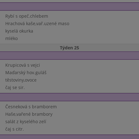
Rybí s opeč.chlebem
Hrachová kaše,vař.uzené maso
kyselá okurka
mléko
Týden 25
Krupicová s vejci
Maďarský hov.guláš
těstoviny,ovoce
čaj se sir.
Česneková s bramborem
Haše,vařené brambory
salát z kyselého zelí
čaj s citr.