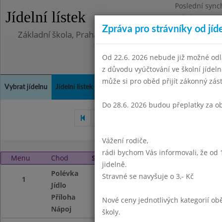
Poslední sync
Jídelní lístek
Středa 5.8.202
Zpráva pro strávníky od jíd
Základní škola, Praha 4, Na Líše 16
Od 22.6. 2026 nebude již možné odl
z důvodu vyúčtování ve školní jíde
může si pro oběd přijít zákonný zá
Vybrat jídelnu
Jídelní lístek
Historie
Kontakty a informace
Doch
Do 28.6. 2026 budou přeplatky za o
Leden 2000
Únor 2000
Bř
Vážení rodiče,
rádi bychom Vás informovali, že od 
Menu
Chod
Středa 1. 3. 2000
jidelně.
Polévka
Polévka gulášová
Stravné se navyšuje o 3,- Kč
1
Jídlo
Nastavovaná kaše
Příloha
ovoce
Nové ceny jednotlivých kategorií 
Nápoj
čaj se sirupem
školy.