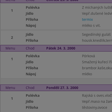
Polévka
Z míchaných lušt
1
Jídlo
Vepř.dušené ledvi
Příloha
termix
Nápoj
mléko s vit.
Jídlo
Segedínský guláš
2
Příloha
housk.knedlík,ter
Menu
Chod
Pátek 24. 3. 2000
Polévka
Pórková
1
Jídlo
Smažený kuřecí ří
Příloha
brambor.kaše,okur
Nápoj
mléko
Menu
Chod
Pondělí 27. 3. 2000
Polévka
Rajská s oves.vlo
1
Jídlo
Vepř.maso na ža
Příloha
těstoviny,ovoce