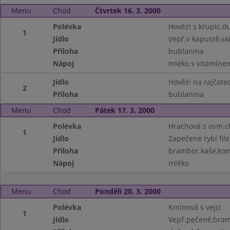
Menu
Chod
Čtvrtek 16. 3. 2000
Polévka
Hovězí s krupic.d
1
Jídlo
Vepř.v kapustě,v
Příloha
bublanina
Nápoj
mléko s vitamíne
Jídlo
Hovězí na rajčate
2
Příloha
bublanina
Menu
Chod
Pátek 17. 3. 2000
Polévka
Hrachová s osm.
1
Jídlo
Zapečené rybí file
Příloha
brambor.kaše,ko
Nápoj
mléko
Menu
Chod
Pondělí 20. 3. 2000
Polévka
Kmínová s vejci
1
Jídlo
Vepř.pečeně,bram