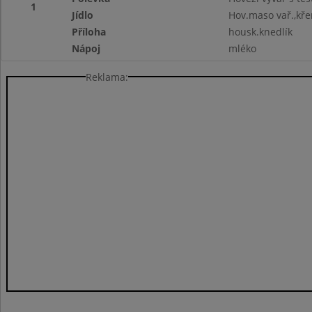
1
Jídlo
Hov.maso vař.,kř
Příloha
housk.knedlík
Nápoj
mléko
Reklama: