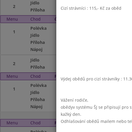
Jídlo
Nudle s tvarohem
2
Cizí strávníci : 115,- Kč za oběd
Příloha
ovoce
Menu
Chod
Čtvrtek 2. 3. 2000
Polévka
Zeleninová s drož
1
Jídlo
Vepř.maso v mrkv
Příloha
vař.brambory,ovo
Nápoj
multivit.nápoj
Jídlo
Vepř.maso po mil
2
Příloha
těstoviny,ovoce
Menu
Chod
Pátek 3. 3. 2000
Výdej obědů pro cizí strávníky : 11.
Polévka
Fazolová
1
Jídlo
Čebabčiči
Příloha
vařené brambory,
Vážení rodiče,
Nápoj
ovocný čaj
obědyv systému ŠJ se připisují pro 
kažký den.
Odhlašování obědů mailem nebo telef
Menu
Chod
Pondělí 6. 3. 2000
Polévka
Rajská s rýží