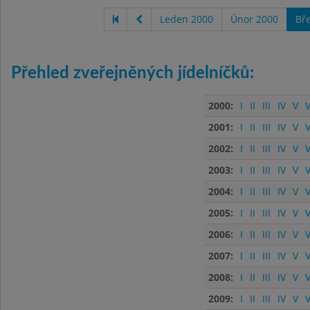
Leden 2000
Únor 2000
Bř
Přehled zveřejněných jídelníčků:
2000:
I
II
III
IV
V
V
2001:
I
II
III
IV
V
V
2002:
I
II
III
IV
V
V
2003:
I
II
III
IV
V
V
2004:
I
II
III
IV
V
V
2005:
I
II
III
IV
V
V
2006:
I
II
III
IV
V
V
2007:
I
II
III
IV
V
V
2008:
I
II
III
IV
V
V
2009:
I
II
III
IV
V
V