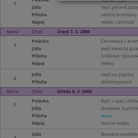
1
Jídlo
Vepř.pečeně,duše
Příloha
vařené brambory
Nápoj
mléko s příchutí
Menu
Chod
Úterý 7. 3. 2000
Polévka
Česneková s bra
1
Jídlo
Vepř.mexický gul
Příloha
hrášková rýže,ovo
Nápoj
mléko
Jídlo
Vepř.na paprice
2
Příloha
těstoviny,ovoce
Menu
Chod
Středa 8. 3. 2000
Polévka
Rybí s opeč.chle
1
Jídlo
Dukátové buchtič
Příloha
ovoce
Nápoj
ovocné mléko
Jídlo
Brambor.knedlíky
2