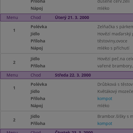
Příloha
dušené červ.zelí
Nápoj
mléko
Menu
Chod
Úterý 21. 3. 2000
Polévka
Zelňačka s párke
1
Jídlo
Hovězí maďarský 
Příloha
těstoviny,ovoce
Nápoj
mléko s příchutí
Jídlo
Hovězí peč.na cel
2
Příloha
vařené brambory,
Menu
Chod
Středa 22. 3. 2000
Polévka
Drůbková s těsto
1
Jídlo
Květákový mozeče
Příloha
kompot
Nápoj
mléko
Jídlo
Brambor.šišky s
2
Příloha
kompot
Menu
Chod
Čtvrtek 23. 3. 2000