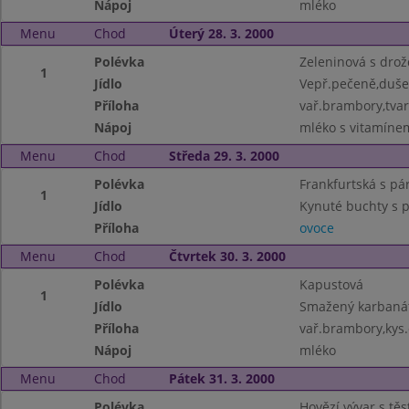
Nápoj
mléko
Menu
Chod
Úterý 28. 3. 2000
Polévka
Zeleninová s drož
1
Jídlo
Vepř.pečeně,duš
Příloha
vař.brambory,tva
Nápoj
mléko s vitamíne
Menu
Chod
Středa 29. 3. 2000
Polévka
Frankfurtská s p
1
Jídlo
Kynuté buchty s p
Příloha
ovoce
Menu
Chod
Čtvrtek 30. 3. 2000
Polévka
Kapustová
1
Jídlo
Smažený karbaná
Příloha
vař.brambory,kys
Nápoj
mléko
Menu
Chod
Pátek 31. 3. 2000
Polévka
Hovězí vývar s tě