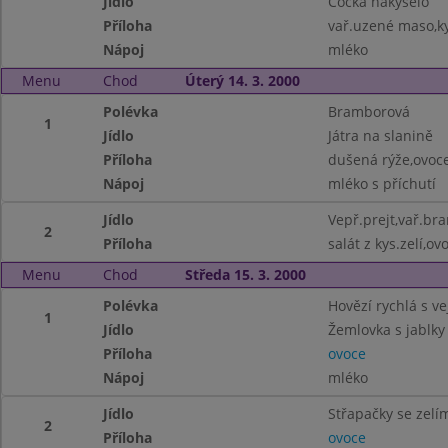
Jídlo
Čočka nakyselo
Příloha
vař.uzené maso,k
Nápoj
mléko
Menu
Chod
Úterý 14. 3. 2000
Polévka
Bramborová
1
Jídlo
Játra na slanině
Příloha
dušená rýže,ovoc
Nápoj
mléko s příchutí
Jídlo
Vepř.prejt,vař.br
2
Příloha
salát z kys.zelí,ov
Menu
Chod
Středa 15. 3. 2000
Polévka
Hovězí rychlá s ve
1
Jídlo
Žemlovka s jablky
Příloha
ovoce
Nápoj
mléko
Jídlo
Střapačky se zelí
2
Příloha
ovoce