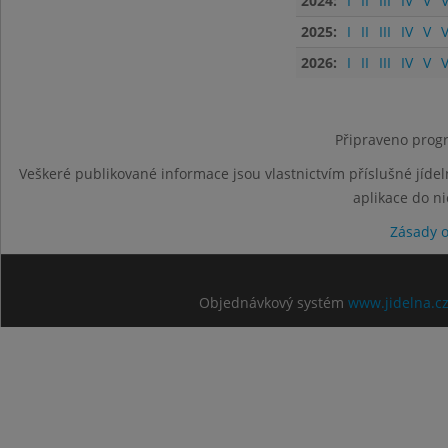
2024:
I
II
III
IV
V
V
2025:
I
II
III
IV
V
V
2026:
I
II
III
IV
V
V
Připraveno progr
Veškeré publikované informace jsou vlastnictvím příslušné jídel
aplikace do n
Zásady 
Objednávkový systém
www.jidelna.c