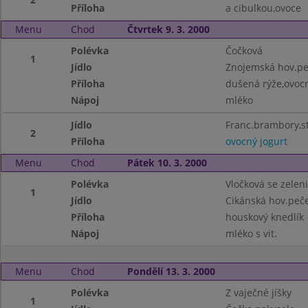
Příloha
a cibulkou,ovoce
Menu
Chod
Čtvrtek 9. 3. 2000
Polévka
Čočková
1
Jídlo
Znojemská hov.p
Příloha
dušená rýže,ovocn
Nápoj
mléko
Jídlo
Franc.brambory,ste
2
Příloha
ovocný jogurt
Menu
Chod
Pátek 10. 3. 2000
Polévka
Vločková se zelen
1
Jídlo
Cikánská hov.peč
Příloha
houskový knedlík
Nápoj
mléko s vit.
Menu
Chod
Pondělí 13. 3. 2000
Polévka
Z vaječné jíšky
1