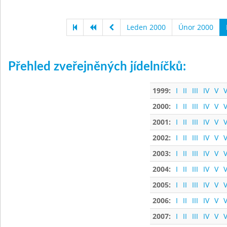
Leden 2000
Únor 2000
Přehled zveřejněných jídelníčků:
1999:
I
II
III
IV
V
V
2000:
I
II
III
IV
V
V
2001:
I
II
III
IV
V
V
2002:
I
II
III
IV
V
V
2003:
I
II
III
IV
V
V
2004:
I
II
III
IV
V
V
2005:
I
II
III
IV
V
V
2006:
I
II
III
IV
V
V
2007:
I
II
III
IV
V
V