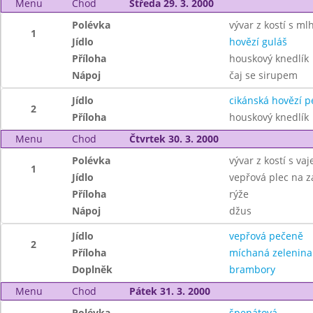
Menu
Chod
Středa 29. 3. 2000
Polévka
vývar z kostí s ml
1
Jídlo
hovězí guláš
Příloha
houskový knedlík
Nápoj
čaj se sirupem
Jídlo
cikánská hovězí 
2
Příloha
houskový knedlík
Menu
Chod
Čtvrtek 30. 3. 2000
Polévka
vývar z kostí s vaj
1
Jídlo
vepřová plec na z
Příloha
rýže
Nápoj
džus
Jídlo
vepřová pečeně
2
Příloha
míchaná zelenina
Doplněk
brambory
Menu
Chod
Pátek 31. 3. 2000
Polévka
špenátová