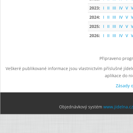
2023:
I
II
III
IV
V
V
2024:
I
II
III
IV
V
V
2025:
I
II
III
IV
V
V
2026:
I
II
III
IV
V
V
Připraveno progr
Veškeré publikované informace jsou vlastnictvím příslušné jídel
aplikace do n
Zásady 
Objednávkový systém
www.jidelna.c