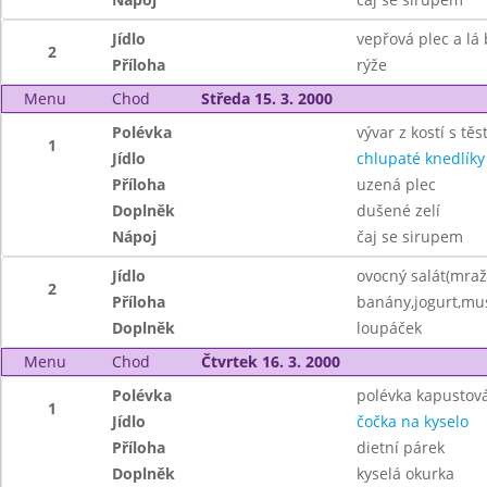
Jídlo
vepřová plec a lá
2
Příloha
rýže
Menu
Chod
Středa 15. 3. 2000
Polévka
vývar z kostí s tě
1
Jídlo
chlupaté knedlíky
Příloha
uzená plec
Doplněk
dušené zelí
Nápoj
čaj se sirupem
Jídlo
ovocný salát(mraž
2
Příloha
banány,jogurt,mus
Doplněk
loupáček
Menu
Chod
Čtvrtek 16. 3. 2000
Polévka
polévka kapustov
1
Jídlo
čočka na kyselo
Příloha
dietní párek
Doplněk
kyselá okurka