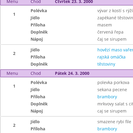
Menu
Chod
Čtvrtek 23. 3. 2000
Polévka
vývar z kostí s rý
1
Jídlo
zapékané těstovi
Příloha
masem
Doplněk
červená řepa
Nápoj
čaj se sirupem
Jídlo
hovězí maso vaře
2
Příloha
rajská omáčka
Doplněk
těstoviny
Menu
Chod
Pátek 24. 3. 2000
Polévka
polevka porkova
1
Jídlo
sekana pecene
Příloha
brambory
Doplněk
mrkvovy salat s c
Nápoj
caj se sirupem
Jídlo
smazene rybi file
2
Příloha
brambory