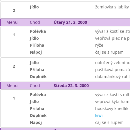
Jídlo
žemlovka s jablky 
2
Menu
Chod
Úterý 21. 3. 2000
Polévka
vývar z kostí se 
1
Jídlo
vepřová plec na p
Příloha
rýže
Nápoj
čaj se sirupem
Jídlo
obložený zeleninov
2
Příloha
paštiková pomaz
Doplněk
dalamánkový rohl
Menu
Chod
Středa 22. 3. 2000
Polévka
vývar z kostí s ml
1
Jídlo
vepřová kýta ham
Příloha
houskový knedlík
Doplněk
kiwi
Nápoj
čaj se sirupem