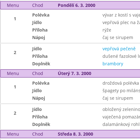
Menu
Chod
Pondělí 6. 3. 2000
Polévka
vývar z kostí s vaj
1
Jídlo
vepřová plec na 
Příloha
rýže
Nápoj
čaj se sirupem
Jídlo
vepřová pečeně
2
Příloha
dušené fazolové l
Doplněk
brambory
Menu
Chod
Úterý 7. 3. 2000
Polévka
droždová polévka
1
Jídlo
špagety po milán
Nápoj
čaj se sirupem
Jídlo
obložený zeleninov
2
Příloha
vaječená pomazá
Doplněk
dalamánkový rohl
Menu
Chod
Středa 8. 3. 2000