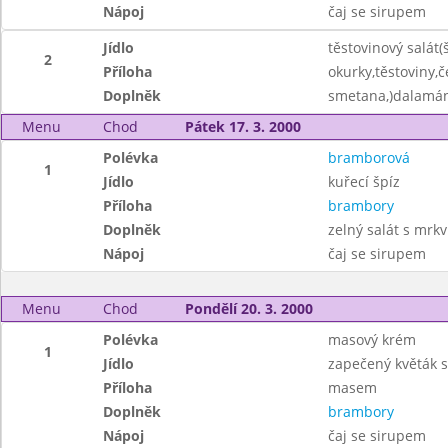
Nápoj
čaj se sirupem
Jídlo
těstovinový salát(
2
Příloha
okurky,těstoviny,č
Doplněk
smetana,)dalamá
Menu
Chod
Pátek 17. 3. 2000
Polévka
bramborová
1
Jídlo
kuřecí špíz
Příloha
brambory
Doplněk
zelný salát s mrkv
Nápoj
čaj se sirupem
Menu
Chod
Pondělí 20. 3. 2000
Polévka
masový krém
1
Jídlo
zapečený květák 
Příloha
masem
Doplněk
brambory
Nápoj
čaj se sirupem