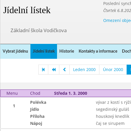
Poslední sync
Jídelní lístek
Čtvrtek 6.8.20
Omezení obje
Základní škola Vodičkova
Vybrat jídelnu
Jídelní lístek
Historie
Kontakty a informace
Doch
Leden 2000
Únor 2000
Menu
Chod
Středa 1. 3. 2000
Polévka
vývar z kostí s rý
1
Jídlo
segedinský guláš
Příloha
houskový knedlík
Nápoj
čaj se sirupem