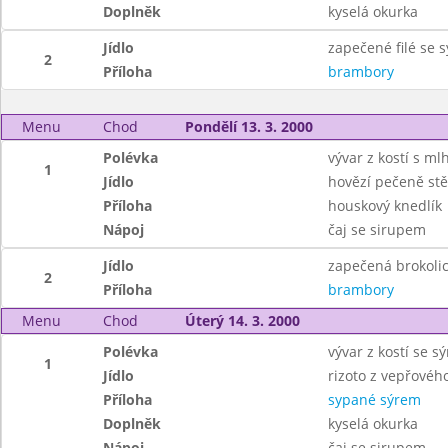
Doplněk
kyselá okurka
Jídlo
zapečené filé se 
2
Příloha
brambory
Menu
Chod
Pondělí 13. 3. 2000
Polévka
vývar z kostí s ml
1
Jídlo
hovězí pečeně st
Příloha
houskový knedlík
Nápoj
čaj se sirupem
Jídlo
zapečená brokoli
2
Příloha
brambory
Menu
Chod
Úterý 14. 3. 2000
Polévka
vývar z kostí se 
1
Jídlo
rizoto z vepřové
Příloha
sypané sýrem
Doplněk
kyselá okurka
Nápoj
čaj se sirupem