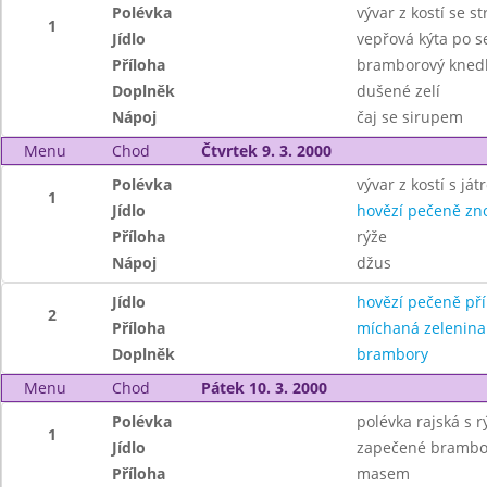
Polévka
vývar z kostí se 
1
Jídlo
vepřová kýta po s
Příloha
bramborový knedl
Doplněk
dušené zelí
Nápoj
čaj se sirupem
Menu
Chod
Čtvrtek 9. 3. 2000
Polévka
vývar z kostí s já
1
Jídlo
hovězí pečeně zn
Příloha
rýže
Nápoj
džus
Jídlo
hovězí pečeně pří
2
Příloha
míchaná zelenina
Doplněk
brambory
Menu
Chod
Pátek 10. 3. 2000
Polévka
polévka rajská s r
1
Jídlo
zapečené brambo
Příloha
masem