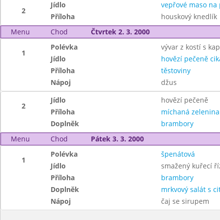
Jídlo
vepřové maso na 
2
Příloha
houskový knedlík
Menu
Chod
Čtvrtek 2. 3. 2000
Polévka
vývar z kostí s k
1
Jídlo
hovězí pečeně ci
Příloha
těstoviny
Nápoj
džus
Jídlo
hovězí pečeně
2
Příloha
míchaná zelenina
Doplněk
brambory
Menu
Chod
Pátek 3. 3. 2000
Polévka
špenátová
1
Jídlo
smažený kuřecí ří
Příloha
brambory
Doplněk
mrkvový salát s c
Nápoj
čaj se sirupem