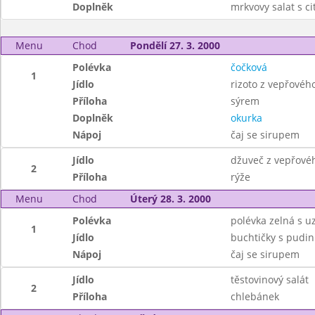
Doplněk
mrkvovy salat s c
Menu
Chod
Pondělí 27. 3. 2000
Polévka
čočková
1
Jídlo
rizoto z vepřovéh
Příloha
sýrem
Doplněk
okurka
Nápoj
čaj se sirupem
Jídlo
džuveč z vepřové
2
Příloha
rýže
Menu
Chod
Úterý 28. 3. 2000
Polévka
polévka zelná s
1
Jídlo
buchtičky s pud
Nápoj
čaj se sirupem
Jídlo
těstovinový salát
2
Příloha
chlebánek