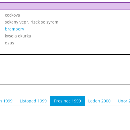
cockova
sekany vepr. rizek se syrem
brambory
kysela okurka
dzus
en 1999
Listopad 1999
Prosinec 1999
Leden 2000
Únor 