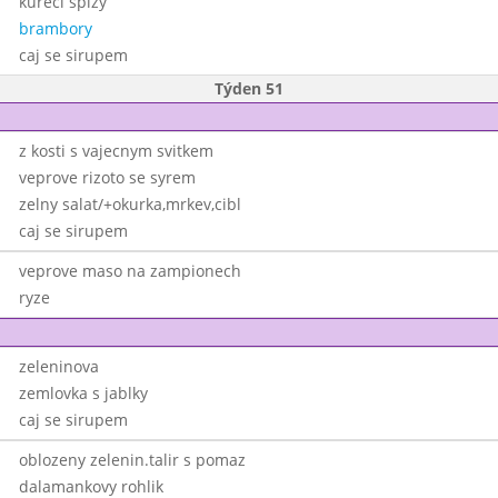
kureci spizy
brambory
caj se sirupem
Týden 51
z kosti s vajecnym svitkem
veprove rizoto se syrem
zelny salat/+okurka,mrkev,cibl
caj se sirupem
veprove maso na zampionech
ryze
zeleninova
zemlovka s jablky
caj se sirupem
oblozeny zelenin.talir s pomaz
dalamankovy rohlik