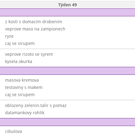
Týden 49
z kosti s domacim drobenim
veprove maso na zampionech
ryze
caj se sirupem
veprove rizoto se syrem
kysela okurka
masova kremova
testoviny s makem
caj se sirupem
oblozeny zelenin.talir s pomaz
dalamankovy rohlik
cibulova