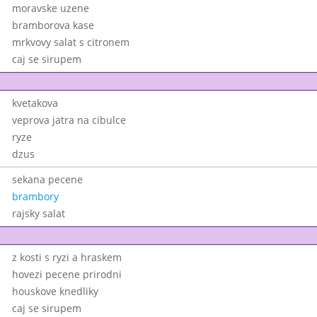
moravske uzene
bramborova kase
mrkvovy salat s citronem
caj se sirupem
kvetakova
veprova jatra na cibulce
ryze
dzus
sekana pecene
brambory
rajsky salat
z kosti s ryzi a hraskem
hovezi pecene prirodni
houskove knedliky
caj se sirupem