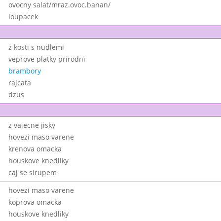
ovocny salat/mraz.ovoc.banan/
loupacek
z kosti s nudlemi
veprove platky prirodni
brambory
rajcata
dzus
z vajecne jisky
hovezi maso varene
krenova omacka
houskove knedliky
caj se sirupem
hovezi maso varene
koprova omacka
houskove knedliky