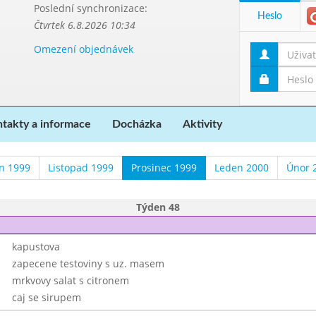
Poslední synchronizace:
Heslo
Čtvrtek 6.8.2026 10:34
Omezení objednávek
takty a informace
Docházka
Aktivity
en 1999
Listopad 1999
Prosinec 1999
Leden 2000
Únor 
Týden 48
kapustova
zapecene testoviny s uz. masem
mrkvovy salat s citronem
caj se sirupem