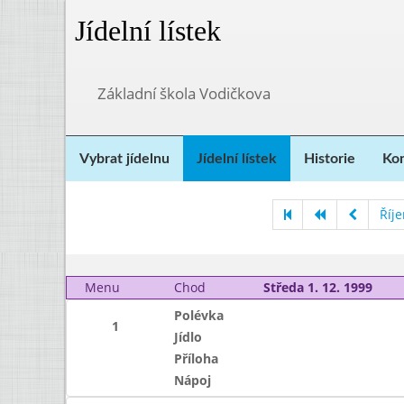
Jídelní lístek
Základní škola Vodičkova
Vybrat jídelnu
Jídelní lístek
Historie
Kon
Říj
Menu
Chod
Středa 1. 12. 1999
Polévka
1
Jídlo
Příloha
Nápoj