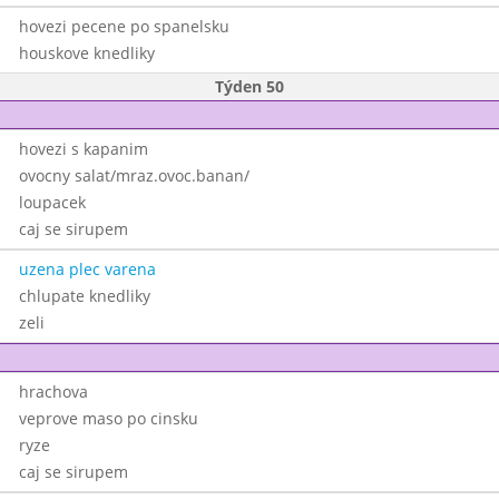
hovezi pecene po spanelsku
houskove knedliky
Týden 50
hovezi s kapanim
ovocny salat/mraz.ovoc.banan/
loupacek
caj se sirupem
uzena plec varena
chlupate knedliky
zeli
hrachova
veprove maso po cinsku
ryze
caj se sirupem