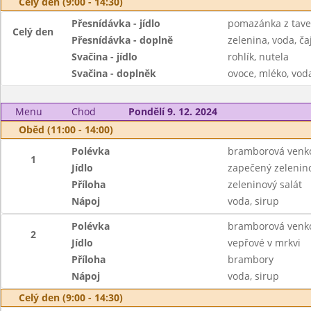
Celý den (9:00 - 14:30)
Přesnídávka - jídlo
pomazánka z tave
Celý den
Přesnídávka - doplně
zelenina, voda, ča
Svačina - jídlo
rohlík, nutela
Svačina - doplněk
ovoce, mléko, voda
Menu
Chod
Pondělí 9. 12. 2024
Oběd (11:00 - 14:00)
Polévka
bramborová venk
1
Jídlo
zapečený zelenin
Příloha
zeleninový salát
Nápoj
voda, sirup
Polévka
bramborová venk
2
Jídlo
vepřové v mrkvi
Příloha
brambory
Nápoj
voda, sirup
Celý den (9:00 - 14:30)