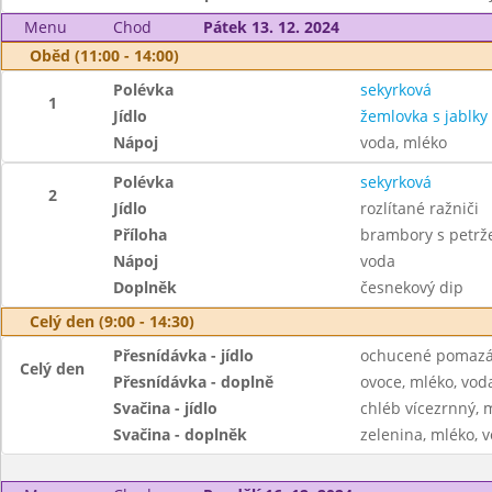
Menu
Chod
Pátek 13. 12. 2024
Oběd (11:00 - 14:00)
Polévka
sekyrková
1
Jídlo
žemlovka s jablky
Nápoj
voda, mléko
Polévka
sekyrková
2
Jídlo
rozlítané ražniči
Příloha
brambory s petrž
Nápoj
voda
Doplněk
česnekový dip
Celý den (9:00 - 14:30)
Přesnídávka - jídlo
ochucené pomazán
Celý den
Přesnídávka - doplně
ovoce, mléko, voda
Svačina - jídlo
chléb vícezrnný, 
Svačina - doplněk
zelenina, mléko, v