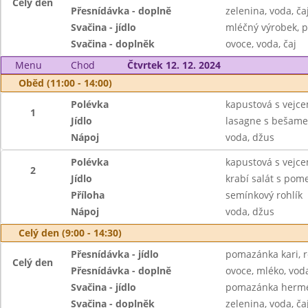
Celý den
Přesnídávka - doplně
zelenina, voda, ča
Svačina - jídlo
mléčný výrobek, p
Svačina - doplněk
ovoce, voda, čaj
Menu
Chod
Čtvrtek 12. 12. 2024
Oběd (11:00 - 14:00)
Polévka
kapustová s vejc
1
Jídlo
lasagne s bešam
Nápoj
voda, džus
Polévka
kapustová s vejc
2
Jídlo
krabí salát s po
Příloha
semínkový rohlík
Nápoj
voda, džus
Celý den (9:00 - 14:30)
Přesnídávka - jídlo
pomazánka kari, r
Celý den
Přesnídávka - doplně
ovoce, mléko, voda
Svačina - jídlo
pomazánka hermel
Svačina - doplněk
zelenina, voda, ča