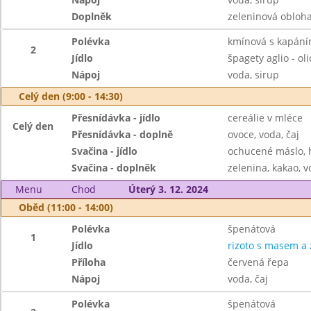
Doplněk
zeleninová obloh
Polévka
kmínová s kapán
2
Jídlo
špagety aglio - oli
Nápoj
voda, sirup
Celý den (9:00 - 14:30)
Přesnídávka - jídlo
cereálie v mléce
Celý den
Přesnídávka - doplně
ovoce, voda, čaj
Svačina - jídlo
ochucené máslo, 
Svačina - doplněk
zelenina, kakao, v
Menu
Chod
Úterý 3. 12. 2024
Oběd (11:00 - 14:00)
Polévka
špenátová
1
Jídlo
rizoto s masem a 
Příloha
červená řepa
Nápoj
voda, čaj
Polévka
špenátová