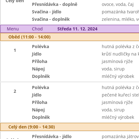
Celý den
Přesnídávka - doplně
ovoce, voda, čaj
Svačina - jídlo
pomazánka tvaroh
Svačina - doplněk
zelenina, mléko, v
Menu
Chod
Středa 11. 12. 2024
Oběd (11:00 - 14:00)
Polévka
hutná polévka z č
1
Jídlo
krůtí nudličky na 
Příloha
jasmínová rýže
Nápoj
voda, sirup
Doplněk
mléčný výrobek
Polévka
hutná polévka z č
2
Jídlo
pečené kuřecí st
Příloha
jasmínová rýže
Nápoj
voda, sirup
Doplněk
mléčný výrobek
Celý den (9:00 - 14:30)
Přesnídávka - jídlo
pomazánka játrov