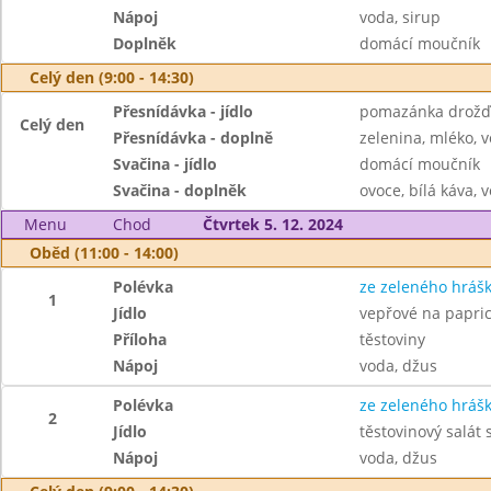
Nápoj
voda, sirup
Doplněk
domácí moučník
Celý den (9:00 - 14:30)
Přesnídávka - jídlo
pomazánka drožďo
Celý den
Přesnídávka - doplně
zelenina, mléko, v
Svačina - jídlo
domácí moučník
Svačina - doplněk
ovoce, bílá káva, v
Menu
Chod
Čtvrtek 5. 12. 2024
Oběd (11:00 - 14:00)
Polévka
ze zeleného hráš
1
Jídlo
vepřové na papri
Příloha
těstoviny
Nápoj
voda, džus
Polévka
ze zeleného hráš
2
Jídlo
těstovinový salát
Nápoj
voda, džus