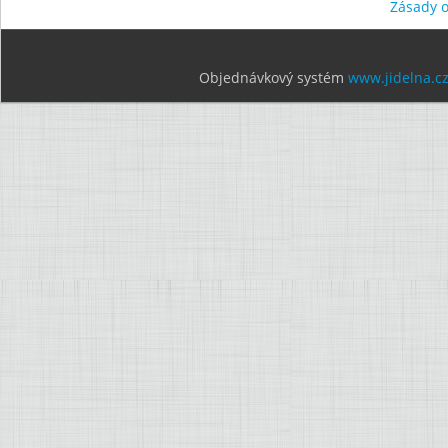
Zásady 
Objednávkový systém
www.jidelna.c