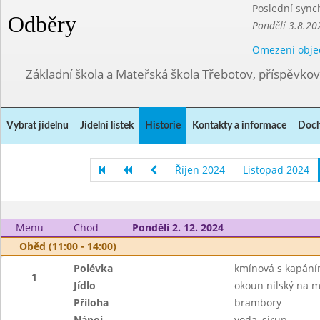
Poslední sync
Odběry
Pondělí 3.8.20
Omezení obje
Základní škola a Mateřská škola Třebotov, příspěvko
Vybrat jídelnu
Jídelní lístek
Historie
Kontakty a informace
Doch
Říjen 2024
Listopad 2024
Menu
Chod
Pondělí 2. 12. 2024
Oběd (11:00 - 14:00)
Polévka
kmínová s kapán
1
Jídlo
okoun nilský na 
Příloha
brambory
Nápoj
voda, sirup