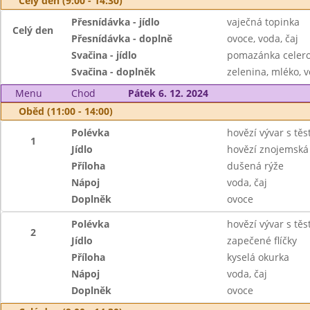
Celý den (9:00 - 14:30)
Přesnídávka - jídlo
vaječná topinka
Celý den
Přesnídávka - doplně
ovoce, voda, čaj
Svačina - jídlo
pomazánka celero
Svačina - doplněk
zelenina, mléko, v
Menu
Chod
Pátek 6. 12. 2024
Oběd (11:00 - 14:00)
Polévka
hovězí vývar s tě
1
Jídlo
hovězí znojemská
Příloha
dušená rýže
Nápoj
voda, čaj
Doplněk
ovoce
Polévka
hovězí vývar s tě
2
Jídlo
zapečené flíčky
Příloha
kyselá okurka
Nápoj
voda, čaj
Doplněk
ovoce