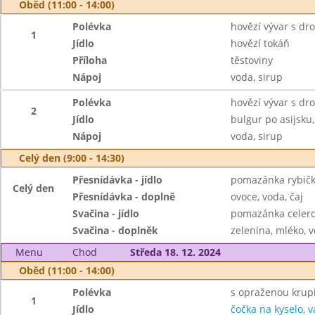
Oběd (11:00 - 14:00)
Polévka
hovězí vývar s d
1
Jídlo
hovězí tokáň
Příloha
těstoviny
Nápoj
voda, sirup
Polévka
hovězí vývar s d
2
Jídlo
bulgur po asijsku
Nápoj
voda, sirup
Celý den (9:00 - 14:30)
Přesnídávka - jídlo
pomazánka rybičk
Celý den
Přesnídávka - doplně
ovoce, voda, čaj
Svačina - jídlo
pomazánka celero
Svačina - doplněk
zelenina, mléko, v
Menu
Chod
Středa 18. 12. 2024
Oběd (11:00 - 14:00)
Polévka
s opraženou krupi
1
Jídlo
čočka na kyselo, v