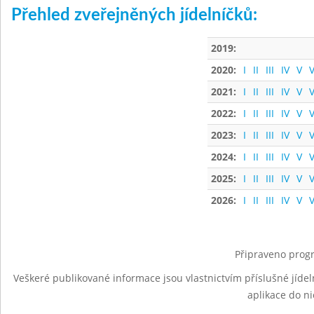
Přehled zveřejněných jídelníčků:
2019:
2020:
I
II
III
IV
V
V
2021:
I
II
III
IV
V
V
2022:
I
II
III
IV
V
V
2023:
I
II
III
IV
V
V
2024:
I
II
III
IV
V
V
2025:
I
II
III
IV
V
V
2026:
I
II
III
IV
V
V
Připraveno progr
Veškeré publikované informace jsou vlastnictvím příslušné jídel
aplikace do n