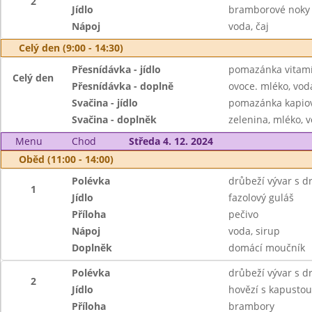
2
Jídlo
bramborové noky s
Nápoj
voda, čaj
Celý den (9:00 - 14:30)
Přesnídávka - jídlo
pomazánka vitamí
Celý den
Přesnídávka - doplně
ovoce. mléko, voda
Svačina - jídlo
pomazánka kapiov
Svačina - doplněk
zelenina, mléko, v
Menu
Chod
Středa 4. 12. 2024
Oběd (11:00 - 14:00)
Polévka
drůbeží vývar s 
1
Jídlo
fazolový guláš
Příloha
pečivo
Nápoj
voda, sirup
Doplněk
domácí moučník
Polévka
drůbeží vývar s 
2
Jídlo
hovězí s kapustou
Příloha
brambory