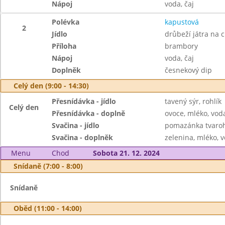
Nápoj
voda, čaj
Polévka
kapustová
2
Jídlo
drůbeží játra na c
Příloha
brambory
Nápoj
voda, čaj
Doplněk
česnekový dip
Celý den (9:00 - 14:30)
Přesnídávka - jídlo
tavený sýr, rohlík
Celý den
Přesnídávka - doplně
ovoce, mléko, voda
Svačina - jídlo
pomazánka tvaroho
Svačina - doplněk
zelenina, mléko, v
Menu
Chod
Sobota 21. 12. 2024
Snídaně (7:00 - 8:00)
Snídaně
Oběd (11:00 - 14:00)