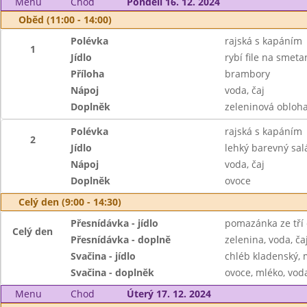
Menu
Chod
Pondělí 16. 12. 2024
Oběd (11:00 - 14:00)
Polévka
rajská s kapáním
1
Jídlo
rybí file na smeta
Příloha
brambory
Nápoj
voda, čaj
Doplněk
zeleninová obloha
Polévka
rajská s kapáním
2
Jídlo
lehký barevný sal
Nápoj
voda, čaj
Doplněk
ovoce
Celý den (9:00 - 14:30)
Přesnídávka - jídlo
pomazánka ze tří 
Celý den
Přesnídávka - doplně
zelenina, voda, ča
Svačina - jídlo
chléb kladenský,
Svačina - doplněk
ovoce, mléko, voda
Menu
Chod
Úterý 17. 12. 2024