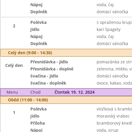
Nápoj
voda, čaj
Doplněk
domácí vánočka
Polévka
s opraženou krupi
2
Jídlo
kari špagety
Nápoj
voda, čaj
Doplněk
domácí vánočka
Celý den (9:00 - 14:30)
Přesnídávka - jídlo
pomazánka ze str
Celý den
Přesnídávka - doplně
zelenina, mléko, v
Svačina - jídlo
domácí vánočka
Svačina - doplněk
ovoce, kakao, voda
Menu
Chod
Čtvrtek 19. 12. 2024
Oběd (11:00 - 14:00)
Polévka
vločková s bramb
1
Jídlo
moravský vrabec
Příloha
bramborový knedlí
Nápoj
voda, sirup