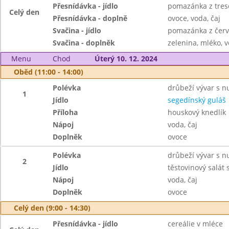
Přesnídávka - jídlo
pomazánka z tresč
Celý den
Přesnídávka - doplně
ovoce, voda, čaj
Svačina - jídlo
pomazánka z červ
Svačina - doplněk
zelenina, mléko, v
Menu
Chod
Úterý 10. 12. 2024
Oběd (11:00 - 14:00)
Polévka
drůbeží vývar s n
1
Jídlo
segedínský guláš
Příloha
houskový knedlík
Nápoj
voda, čaj
Doplněk
ovoce
Polévka
drůbeží vývar s n
2
Jídlo
těstovinový salát 
Nápoj
voda, čaj
Doplněk
ovoce
Celý den (9:00 - 14:30)
Přesnídávka - jídlo
cereálie v mléce