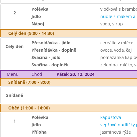
Polévka
vločková s bramb
2
Jídlo
nudle s mákem a
Nápoj
voda, sirup
Celý den (9:00 - 14:30)
Přesnídávka - jídlo
cereálie v mléce
Celý den
Přesnídávka - doplně
ovoce, voda, čaj
Svačina - jídlo
pomazánka kapiov
Svačina - doplněk
zelenina, mléko, v
Menu
Chod
Pátek 20. 12. 2024
Snídaně (7:00 - 8:00)
Snídaně
Oběd (11:00 - 14:00)
Polévka
kapustová
1
Jídlo
vepřové nudličky 
Příloha
jasmínová rýže