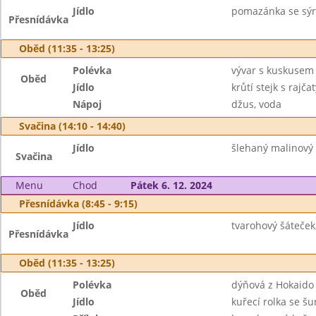
Jídlo
pomazánka se sýrem
Přesnídávka
Oběd (11:35 - 13:25)
Polévka
vývar s kuskusem
Oběd
Jídlo
krůtí stejk s rajč
Nápoj
džus, voda
Svačina (14:10 - 14:40)
Jídlo
šlehaný malinový t
Svačina
Menu
Chod
Pátek 6. 12. 2024
Přesnídávka (8:45 - 9:15)
Jídlo
tvarohový šáteček
Přesnídávka
Oběd (11:35 - 13:25)
Polévka
dýňová z Hokaido
Oběd
Jídlo
kuřecí rolka se š