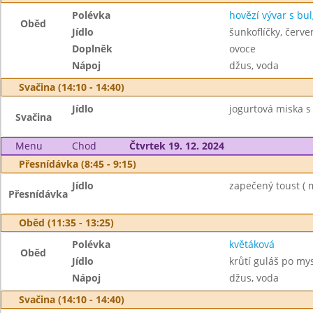
Polévka
hovězí vývar s b
Oběd
Jídlo
šunkoflíčky, červ
Doplněk
ovoce
Nápoj
džus, voda
Svačina (14:10 - 14:40)
Jídlo
jogurtová miska s 
Svačina
Menu
Chod
Čtvrtek 19. 12. 2024
Přesnídávka (8:45 - 9:15)
Jídlo
zapečený toust ( m
Přesnídávka
Oběd (11:35 - 13:25)
Polévka
květáková
Oběd
Jídlo
krůtí guláš po my
Nápoj
džus, voda
Svačina (14:10 - 14:40)