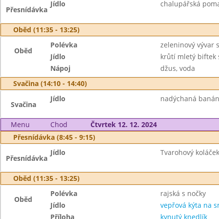
Jídlo
chalupářská pomaz
Přesnídávka
Oběd (11:35 - 13:25)
Polévka
zeleninový vývar 
Oběd
Jídlo
krůtí mletý bifte
Nápoj
džus, voda
Svačina (14:10 - 14:40)
Jídlo
nadýchaná banáno
Svačina
Menu
Chod
Čtvrtek 12. 12. 2024
Přesnídávka (8:45 - 9:15)
Jídlo
Tvarohový koláček
Přesnídávka
Oběd (11:35 - 13:25)
Polévka
rajská s nočky
Oběd
Jídlo
vepřová kýta na 
Příloha
kynutý knedlík