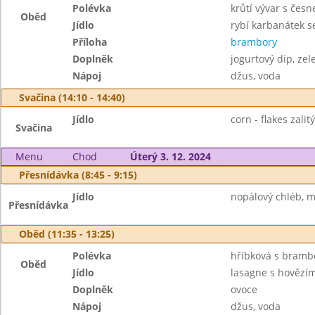
Polévka
krůtí vývar s čes
Oběd
Jídlo
rybí karbanátek s
Příloha
brambory
Doplněk
jogurtový dip, zel
Nápoj
džus, voda
Svačina (14:10 - 14:40)
Jídlo
corn - flakes zalit
Svačina
Menu
Chod
Úterý 3. 12. 2024
Přesnídávka (8:45 - 9:15)
Jídlo
nopálový chléb, má
Přesnídávka
Oběd (11:35 - 13:25)
Polévka
hříbková s bram
Oběd
Jídlo
lasagne s hověz
Doplněk
ovoce
Nápoj
džus, voda