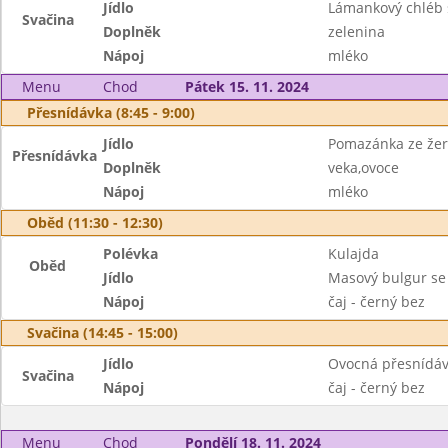
Jídlo
Lámankový chléb
Svačina
Doplněk
zelenina
Nápoj
mléko
Menu
Chod
Pátek 15. 11. 2024
Přesnídávka (8:45 - 9:00)
Jídlo
Pomazánka ze žer
Přesnídávka
Doplněk
veka,ovoce
Nápoj
mléko
Oběd (11:30 - 12:30)
Polévka
Kulajda
Oběd
Jídlo
Masový bulgur s
Nápoj
čaj - černý bez
Svačina (14:45 - 15:00)
Jídlo
Ovocná přesnídá
Svačina
Nápoj
čaj - černý bez
Menu
Chod
Pondělí 18. 11. 2024