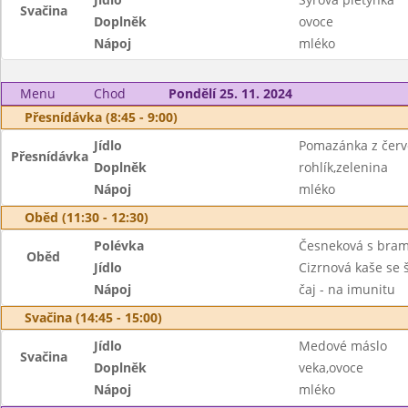
Svačina
Doplněk
ovoce
Nápoj
mléko
Menu
Chod
Pondělí 25. 11. 2024
Přesnídávka (8:45 - 9:00)
Jídlo
Pomazánka z červ
Přesnídávka
Doplněk
rohlík,zelenina
Nápoj
mléko
Oběd (11:30 - 12:30)
Polévka
Česneková s bra
Oběd
Jídlo
Cizrnová kaše se
Nápoj
čaj - na imunitu
Svačina (14:45 - 15:00)
Jídlo
Medové máslo
Svačina
Doplněk
veka,ovoce
Nápoj
mléko