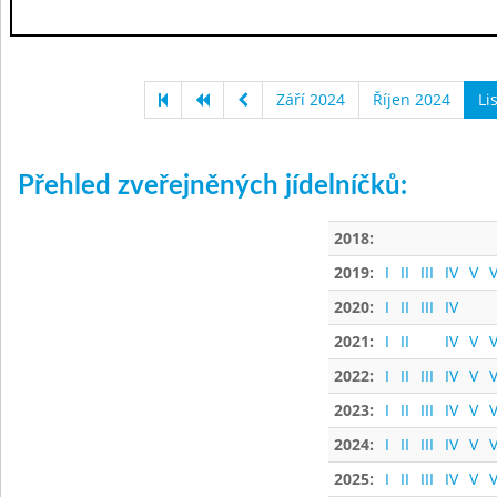
Září 2024
Říjen 2024
Li
Přehled zveřejněných jídelníčků:
2018:
2019:
I
II
III
IV
V
V
2020:
I
II
III
IV
2021:
I
II
IV
V
V
2022:
I
II
III
IV
V
V
2023:
I
II
III
IV
V
V
2024:
I
II
III
IV
V
V
2025:
I
II
III
IV
V
V