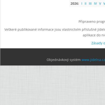
2026:
I
II
III
IV
V
V
Připraveno progr
Veškeré publikované informace jsou vlastnictvím příslušné jídel
aplikace do n
Zásady 
Objednávkový systém
www.jidelna.c