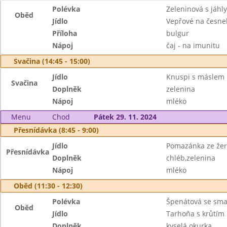
Polévka
Zeleninová s jáhly
Oběd
Jídlo
Vepřové na česne
Příloha
bulgur
Nápoj
čaj - na imunitu
Svačina (14:45 - 15:00)
Jídlo
Knuspi s máslem
Svačina
Doplněk
zelenina
Nápoj
mléko
Menu
Chod
Pátek 29. 11. 2024
Přesnídávka (8:45 - 9:00)
Jídlo
Pomazánka ze žer
Přesnídávka
Doplněk
chléb,zelenina
Nápoj
mléko
Oběd (11:30 - 12:30)
Polévka
Špenátová se sm
Oběd
Jídlo
Tarhoňa s krůtím
Doplněk
kyselá okurka