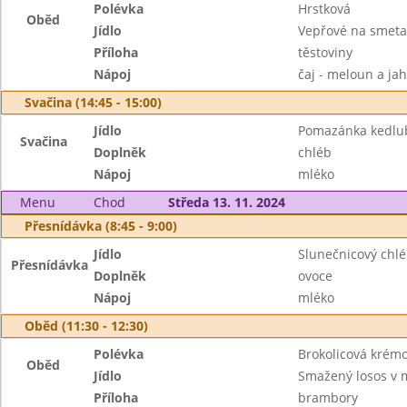
Polévka
Hrstková
Oběd
Jídlo
Vepřové na smet
Příloha
těstoviny
Nápoj
čaj - meloun a ja
Svačina (14:45 - 15:00)
Jídlo
Pomazánka kedlu
Svačina
Doplněk
chléb
Nápoj
mléko
Menu
Chod
Středa 13. 11. 2024
Přesnídávka (8:45 - 9:00)
Jídlo
Slunečnicový chlé
Přesnídávka
Doplněk
ovoce
Nápoj
mléko
Oběd (11:30 - 12:30)
Polévka
Brokolicová krém
Oběd
Jídlo
Smažený losos v 
Příloha
brambory