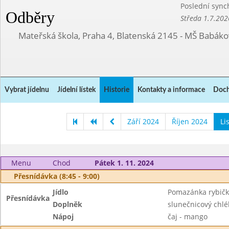
Poslední sync
Odběry
Středa 1.7.202
Mateřská škola, Praha 4, Blatenská 2145 - MŠ Babák
Vybrat jídelnu
Jídelní lístek
Historie
Kontakty a informace
Doch
Září 2024
Říjen 2024
Li
Menu
Chod
Pátek 1. 11. 2024
Přesnídávka (8:45 - 9:00)
Jídlo
Pomazánka rybič
Přesnídávka
Doplněk
slunečnicový chlé
Nápoj
čaj - mango