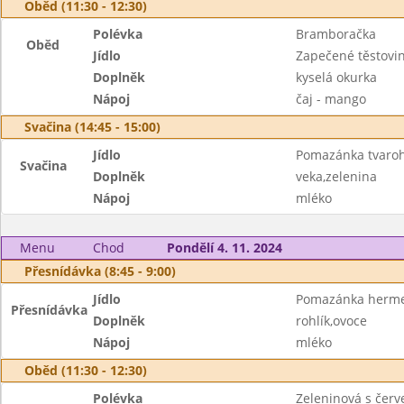
Oběd (11:30 - 12:30)
Polévka
Bramboračka
Oběd
Jídlo
Zapečené těstovin
Doplněk
kyselá okurka
Nápoj
čaj - mango
Svačina (14:45 - 15:00)
Jídlo
Pomazánka tvaroh
Svačina
Doplněk
veka,zelenina
Nápoj
mléko
Menu
Chod
Pondělí 4. 11. 2024
Přesnídávka (8:45 - 9:00)
Jídlo
Pomazánka herme
Přesnídávka
Doplněk
rohlík,ovoce
Nápoj
mléko
Oběd (11:30 - 12:30)
Polévka
Zeleninová s čer