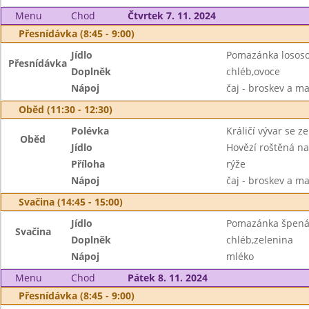
Menu
Chod
Čtvrtek 7. 11. 2024
Přesnídávka (8:45 - 9:00)
Jídlo
Pomazánka losos
Přesnídávka
Doplněk
chléb,ovoce
Nápoj
čaj - broskev a m
Oběd (11:30 - 12:30)
Polévka
Králičí vývar se z
Oběd
Jídlo
Hovězí roštěná n
Příloha
rýže
Nápoj
čaj - broskev a m
Svačina (14:45 - 15:00)
Jídlo
Pomazánka špená
Svačina
Doplněk
chléb,zelenina
Nápoj
mléko
Menu
Chod
Pátek 8. 11. 2024
Přesnídávka (8:45 - 9:00)