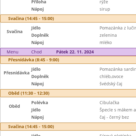
Příloha
rýže
Nápoj
sirup
Svačina (14:45 - 15:00)
Jídlo
Pomazánka z lučin
Svačina
Doplněk
zelenina
Nápoj
mléko
Menu
Chod
Pátek 22. 11. 2024
Přesnídávka (8:45 - 9:00)
Jídlo
Pomazánka sardin
Přesnídávka
Doplněk
chléb,ovoce
Nápoj
švédský čaj
Oběd (11:30 - 12:30)
Polévka
Cibulačka
Oběd
Jídlo
Špecle s mákem 
Nápoj
čaj - černý bez
Svačina (14:45 - 15:00)
Jídlo
Sýrová pletýnka