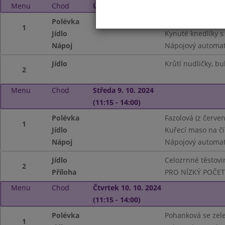
Menu
Chod
Úterý 8. 10. 2024 (11:15 - 14:00)
Polévka
Slepičí s těstovin
1
Jídlo
Kynuté knedlíky 
Nápoj
Nápojový automat,
Jídlo
Krůtí nudličky, b
2
Menu
Chod
Středa 9. 10. 2024
(11:15 - 14:00)
Polévka
Fazolová (z červen
1
Jídlo
Kuřecí maso na č
Nápoj
Nápojový automat
Jídlo
Celozrnné těstovi
2
Příloha
PRO NÍZKÝ POČE
Menu
Chod
Čtvrtek 10. 10. 2024
(11:15 - 14:00)
Polévka
Pohanková se zel
1