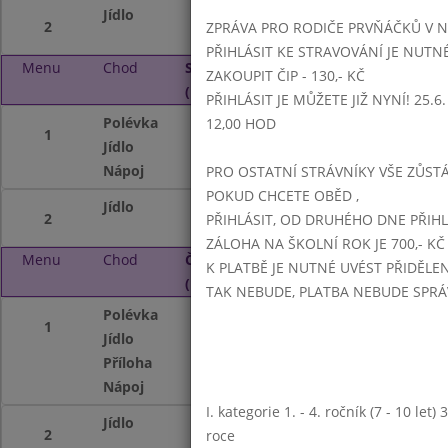
Jídlo
Pstruh na másle, 
2
ZPRÁVA PRO RODIČE PRVŇÁČKŮ V 
PŘIHLÁSIT KE STRAVOVÁNÍ JE NUTN
Menu
Chod
Středa 2. 10. 2024
ZAKOUPIT ČIP - 130,- KČ
(11:15 - 14:00)
PŘIHLÁSIT JE MŮŽETE JIŽ NYNÍ! 25.6. -
Polévka
Masová - krémov
12,00 HOD
1
Jídlo
Hrachová kaše,kuk
Nápoj
Nápojový automa
PRO OSTATNÍ STRÁVNÍKY VŠE ZŮSTÁV
POKUD CHCETE OBĚD ,
Jídlo
Krůtí kuskusoto (
2
PŘIHLÁSIT, OD DRUHÉHO DNE PŘIH
ZÁLOHA NA ŠKOLNÍ ROK JE 700,- KČ
Menu
Chod
Čtvrtek 3. 10. 2024
K PLATBĚ JE NUTNÉ UVÉST PŘIDĚLE
(11:15 - 14:00)
TAK NEBUDE, PLATBA NEBUDE SPR
Polévka
Dýňová
1
Jídlo
Kuřecí plátek, br
Příloha
Zelenina dušená 
Nápoj
Nápojový automat
I. kategorie 1. - 4. ročník (7 - 10 let
Jídlo
Pohádka mládí - 
2
roce