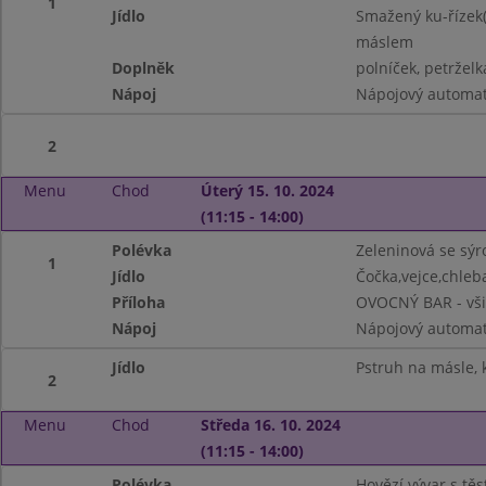
1
Jídlo
Smažený ku-řízek(
máslem
Doplněk
polníček, petrželk
Nápoj
Nápojový automat
2
Menu
Chod
Úterý 15. 10. 2024
(11:15 - 14:00)
Polévka
Zeleninová se sýr
1
Jídlo
Čočka,vejce,chleba
Příloha
OVOCNÝ BAR - vši
Nápoj
Nápojový automa
Jídlo
Pstruh na másle, 
2
Menu
Chod
Středa 16. 10. 2024
(11:15 - 14:00)
Polévka
Hovězí vývar s tě