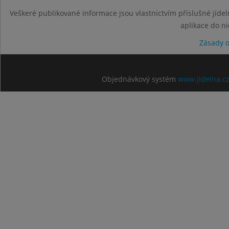
Veškeré publikované informace jsou vlastnictvím příslušné jídel
aplikace do n
Zásady 
Objednávkový systém
www.jidelna.c