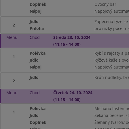
Doplněk
Ovocný bar
Nápoj
Nápojový automat 
Jídlo
Zapečená rýže se
2
Příloha
pro nízky počet 
Menu
Chod
Středa 23. 10. 2024
(11:15 - 14:00)
Polévka
Rybí s rajčaty a p
1
Jídlo
Rýžová kaše s ov
Nápoj
Nápojový automat
Jídlo
Krůtí nudličky, br
2
Menu
Chod
Čtvrtek 24. 10. 2024
(11:15 - 14:00)
Polévka
Míchaná luštěnino
1
Jídlo
Sekaná pečeně, š
Doplněk
Šlehaný tvaroh/ o