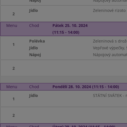
Nápoj
Nápojový automat
Jídlo
Zeleninové rizoto
2
Menu
Chod
Pátek 25. 10. 2024
(11:15 - 14:00)
Polévka
Zeleninová s dro
1
Jídlo
Vepřové výpečky, 
Nápoj
Nápojový automa
2
Menu
Chod
Pondělí 28. 10. 2024 (11:15 - 14:00)
Jídlo
STÁTNÍ SVÁTEK - n
1
2
Menu
Chod
Úterý 29. 10. 2024 (11:15 - 14:00)