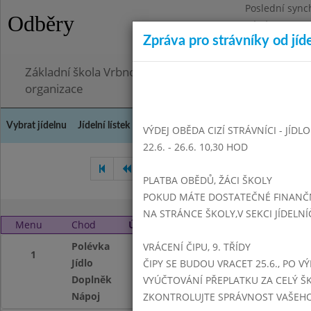
Poslední sync
Odběry
Pátek 26.6.202
Zpráva pro strávníky od jíd
Omezení obje
Základní škola Vrbno pod Pradědem, okres Bruntál, 
organizace
Vybrat jídelnu
Jídelní lístek
Historie
Kontakty a informace
Doch
VÝDEJ OBĚDA CIZÍ STRÁVNÍCI - JÍDL
22.6. - 26.6. 10,30 HOD
Srpen 2024
Září 2024
Ř
PLATBA OBĚDŮ, ŽÁCI ŠKOLY
POKUD MÁTE DOSTATEČNÉ FINANČNÍ
NA STRÁNCE ŠKOLY,V SEKCI JÍDELNÍ
Menu
Chod
Úterý 1. 10. 2024 (11:15 - 14:00)
Polévka
Kedlubnová s mrk
VRÁCENÍ ČIPU, 9. TŘÍDY
1
Jídlo
Vepřová kotleta n
ČIPY SE BUDOU VRACET 25.6., PO V
Doplněk
Ovocný kompot
VYÚČTOVÁNÍ PŘEPLATKU ZA CELÝ ŠK
Nápoj
Nápojový automat
ZKONTROLUJTE SPRÁVNOST VAŠEHO Č