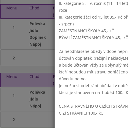
II. kategorie 5. - 9. ročník (11 - 14 l
Menu
Chod
Pátek 4. 10. 2024
roce
(11:15 - 14:00)
III. kategorie žáci od 15 let 35,- Kč p
Polévka
Kmínová s vejcem
- srpen)
1
Jídlo
Hovězí guláš, hou
ZAMĚSTNANCI ŠKOLY 45,- kČ
Doplněk
pro děti: OVOCE
BÝVALÍ ZAMĚSTNANCI ŠKOLY 45,- kČ
Nápoj
Nápjový automat
Za neodhlášené obědy v době nepřít
2
účtován doplatek, (režijní náklady),t
a bude účtován vždy za uplynulý mě
kteří nebudou mít stravu odhlášeno
Menu
Chod
Pondělí 7. 10. 2024
důvodu nemoci.
(11:15 - 14:00)
Je možnost odebrání oběda i v době
Polévka
Vločková (z ovesný
která je stanovena na 1 oběd 100,- 
1
Jídlo
Vepřové maso v m
Nápoj
Nápojový automa
CENA STRAVNÉHO U CIZÍCH STRÁVN
CIZÍ STRÁVNÍCI 100,- kČ
2