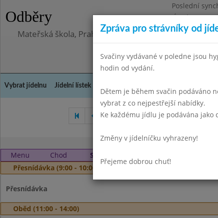
Poslední sync
Odběry
Úterý 23.6.202
Zpráva pro strávníky od jíd
Mateřská škola, Praha 10, Kodaňská 989/14, příspěv
Svačiny vydávané v poledne jsou hy
hodin od vydání.
Vybrat jídelnu
Jídelní lístek
Historie
Kontakty a informace
Doch
Dětem je během svačin podáváno něk
vybrat z co nejpestřejší nabídky.
Ke každému jídlu je podávána jako d
Květen 2024
Červen 202
Změny v jídelníčku vyhrazeny!
Menu
Chod
Středa 28. 8. 2024
Přejeme dobrou chuť!
Přesnídávka (9:00 - 10:00)
Přesnídávka
Oběd (11:00 - 14:00)