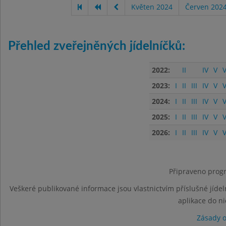
Květen 2024
Červen 202
Přehled zveřejněných jídelníčků:
2022:
II
IV
V
V
2023:
I
II
III
IV
V
V
2024:
I
II
III
IV
V
V
2025:
I
II
III
IV
V
V
2026:
I
II
III
IV
V
V
Připraveno progr
Veškeré publikované informace jsou vlastnictvím příslušné jídel
aplikace do n
Zásady 