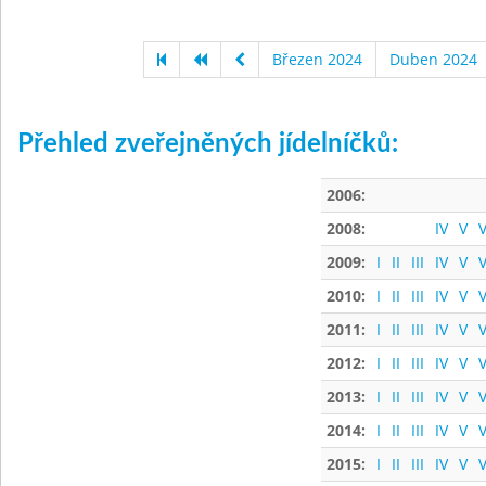
Březen 2024
Duben 2024
Přehled zveřejněných jídelníčků:
2006:
2008:
IV
V
V
2009:
I
II
III
IV
V
V
2010:
I
II
III
IV
V
V
2011:
I
II
III
IV
V
V
2012:
I
II
III
IV
V
V
2013:
I
II
III
IV
V
V
2014:
I
II
III
IV
V
V
2015:
I
II
III
IV
V
V