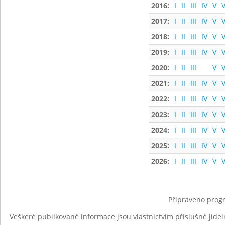
2016:
I
II
III
IV
V
V
2017:
I
II
III
IV
V
V
2018:
I
II
III
IV
V
V
2019:
I
II
III
IV
V
V
2020:
I
II
III
V
V
2021:
I
II
III
IV
V
V
2022:
I
II
III
IV
V
V
2023:
I
II
III
IV
V
V
2024:
I
II
III
IV
V
V
2025:
I
II
III
IV
V
V
2026:
I
II
III
IV
V
V
Připraveno progr
Veškeré publikované informace jsou vlastnictvím příslušné jídel