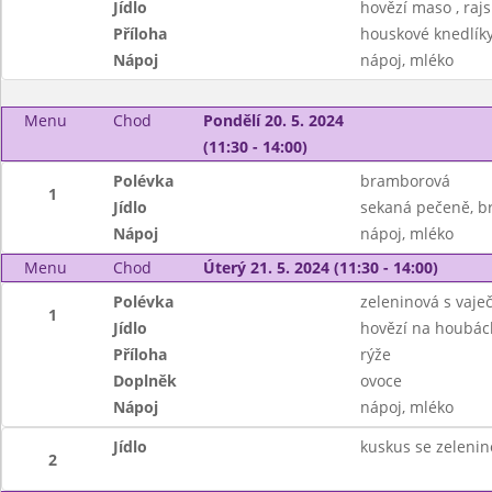
Jídlo
hovězí maso , raj
Příloha
houskové knedlík
Nápoj
nápoj, mléko
Menu
Chod
Pondělí 20. 5. 2024
(11:30 - 14:00)
Polévka
bramborová
1
Jídlo
sekaná pečeně, br
Nápoj
nápoj, mléko
Menu
Chod
Úterý 21. 5. 2024 (11:30 - 14:00)
Polévka
zeleninová s vaje
1
Jídlo
hovězí na houbác
Příloha
rýže
Doplněk
ovoce
Nápoj
nápoj, mléko
Jídlo
kuskus se zeleni
2