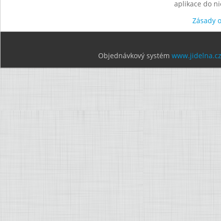
aplikace do n
Zásady 
Objednávkový systém
www.jidelna.c