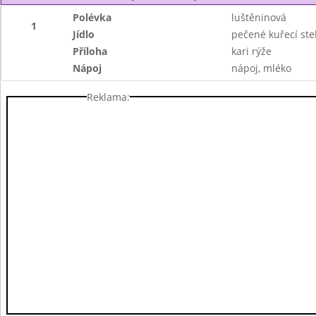
Polévka
luštěninová
1
Jídlo
pečené kuřecí st
Příloha
kari rýže
Nápoj
nápoj, mléko
Reklama: