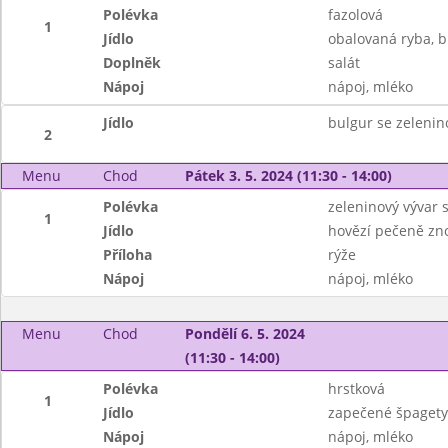
Polévka
fazolová
1
Jídlo
obalovaná ryba, 
Doplněk
salát
Nápoj
nápoj, mléko
Jídlo
bulgur se zelenin
2
Menu
Chod
Pátek 3. 5. 2024 (11:30 - 14:00)
Polévka
zeleninový vývar 
1
Jídlo
hovězí pečeně zn
Příloha
rýže
Nápoj
nápoj, mléko
Menu
Chod
Pondělí 6. 5. 2024
(11:30 - 14:00)
Polévka
hrstková
1
Jídlo
zapečené špagety
Nápoj
nápoj, mléko