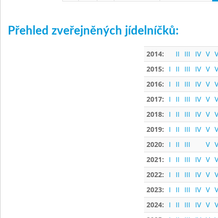
Přehled zveřejněných jídelníčků:
2014:
II
III
IV
V
V
2015:
I
II
III
IV
V
V
2016:
I
II
III
IV
V
V
2017:
I
II
III
IV
V
V
2018:
I
II
III
IV
V
V
2019:
I
II
III
IV
V
V
2020:
I
II
III
V
V
2021:
I
II
III
IV
V
V
2022:
I
II
III
IV
V
V
2023:
I
II
III
IV
V
V
2024:
I
II
III
IV
V
V