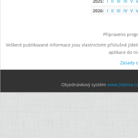
2025:
I
II
III
IV
V
V
2026:
I
II
III
IV
V
V
Připraveno progr
Veškeré publikované informace jsou vlastnictvím příslušné jídel
aplikace do n
Zásady 
Objednávkový systém
www.jidelna.c