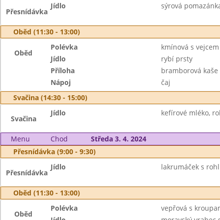
Jídlo
sýrová pomazánka,
Přesnídávka
Oběd (11:30 - 13:00)
Polévka
kmínová s vejcem
Oběd
Jídlo
rybí prsty
Příloha
bramborová kaše
Nápoj
čaj
Svačina (14:30 - 15:00)
Jídlo
kefírové mléko, ro
Svačina
Menu
Chod
Středa 3. 4. 2024
Přesnídávka (9:00 - 9:30)
Jídlo
lakrumáček s rohl
Přesnídávka
Oběd (11:30 - 13:00)
Polévka
vepřová s kroup
Oběd
Jídlo
moravský vrabec 