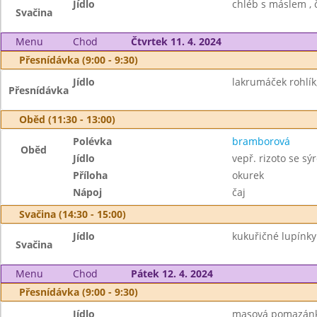
Jídlo
chléb s máslem , č
Svačina
Menu
Chod
Čtvrtek 11. 4. 2024
Přesnídávka (9:00 - 9:30)
Jídlo
lakrumáček rohlík
Přesnídávka
Oběd (11:30 - 13:00)
Polévka
bramborová
Oběd
Jídlo
vepř. rizoto se sý
Příloha
okurek
Nápoj
čaj
Svačina (14:30 - 15:00)
Jídlo
kukuřičné lupínk
Svačina
Menu
Chod
Pátek 12. 4. 2024
Přesnídávka (9:00 - 9:30)
Jídlo
masová pomazánka,