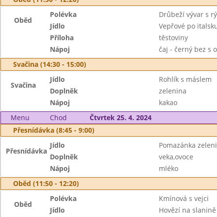
Polévka
Drůbeží vývar s rý
Oběd
Jídlo
Vepřové po italsk
Příloha
těstoviny
Nápoj
čaj - černý bez s 
Svačina (14:30 - 15:00)
Jídlo
Rohlík s máslem
Svačina
Doplněk
zelenina
Nápoj
kakao
Menu
Chod
Čtvrtek 25. 4. 2024
Přesnídávka (8:45 - 9:00)
Jídlo
Pomazánka zelen
Přesnídávka
Doplněk
veka,ovoce
Nápoj
mléko
Oběd (11:50 - 12:20)
Polévka
Kmínová s vejci
Oběd
Jídlo
Hovězí na slanině