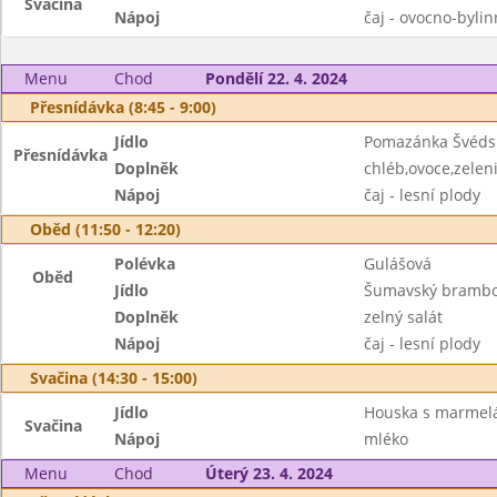
Svačina
Nápoj
čaj - ovocno-byli
Menu
Chod
Pondělí 22. 4. 2024
Přesnídávka (8:45 - 9:00)
Jídlo
Pomazánka Švéds
Přesnídávka
Doplněk
chléb,ovoce,zelen
Nápoj
čaj - lesní plody
Oběd (11:50 - 12:20)
Polévka
Gulášová
Oběd
Jídlo
Šumavský brambor
Doplněk
zelný salát
Nápoj
čaj - lesní plody
Svačina (14:30 - 15:00)
Jídlo
Houska s marme
Svačina
Nápoj
mléko
Menu
Chod
Úterý 23. 4. 2024