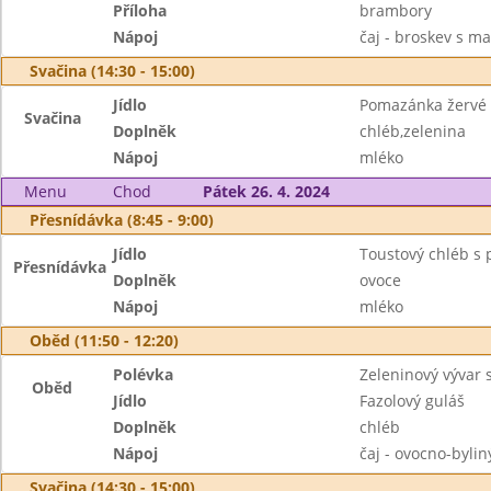
Příloha
brambory
Nápoj
čaj - broskev s m
Svačina (14:30 - 15:00)
Jídlo
Pomazánka žervé 
Svačina
Doplněk
chléb,zelenina
Nápoj
mléko
Menu
Chod
Pátek 26. 4. 2024
Přesnídávka (8:45 - 9:00)
Jídlo
Toustový chléb 
Přesnídávka
Doplněk
ovoce
Nápoj
mléko
Oběd (11:50 - 12:20)
Polévka
Zeleninový vývar
Oběd
Jídlo
Fazolový guláš
Doplněk
chléb
Nápoj
čaj - ovocno-byli
Svačina (14:30 - 15:00)