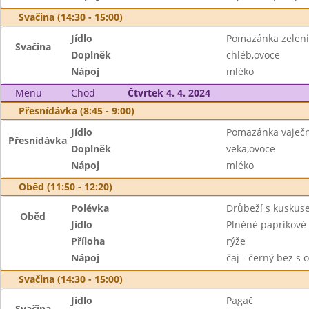
Svačina (14:30 - 15:00)
Jídlo
Pomazánka zelen
Svačina
Doplněk
chléb,ovoce
Nápoj
mléko
Menu
Chod
Čtvrtek 4. 4. 2024
Přesnídávka (8:45 - 9:00)
Jídlo
Pomazánka vaječn
Přesnídávka
Doplněk
veka,ovoce
Nápoj
mléko
Oběd (11:50 - 12:20)
Polévka
Drůbeží s kuskus
Oběd
Jídlo
Plněné paprikové 
Příloha
rýže
Nápoj
čaj - černý bez s 
Svačina (14:30 - 15:00)
Jídlo
Pagač
Svačina