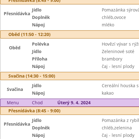
Přesnídávka (8:45 - 9:00)
Jídlo
Pomazánka sýrov
Přesnídávka
Doplněk
chléb,ovoce
Nápoj
mléko
Oběd (11:50 - 12:20)
Polévka
Hovězí vývar s rýž
Oběd
Jídlo
Zeleninové soté
Příloha
brambory
Nápoj
čaj - lesní plody
Svačina (14:30 - 15:00)
Jídlo
Cereální houska 
Svačina
Nápoj
kakao
Menu
Chod
Úterý 9. 4. 2024
Přesnídávka (8:45 - 9:00)
Jídlo
Pomazánka z rybíh
Přesnídávka
Doplněk
chléb,zelenina
Nápoj
čaj - lesní plody