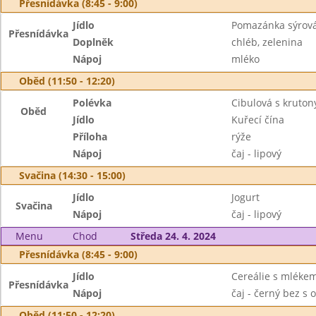
Přesnídávka (8:45 - 9:00)
Jídlo
Pomazánka sýrová
Přesnídávka
Doplněk
chléb, zelenina
Nápoj
mléko
Oběd (11:50 - 12:20)
Polévka
Cibulová s kruton
Oběd
Jídlo
Kuřecí čína
Příloha
rýže
Nápoj
čaj - lipový
Svačina (14:30 - 15:00)
Jídlo
Jogurt
Svačina
Nápoj
čaj - lipový
Menu
Chod
Středa 24. 4. 2024
Přesnídávka (8:45 - 9:00)
Jídlo
Cereálie s mléke
Přesnídávka
Nápoj
čaj - černý bez s 
Oběd (11:50 - 12:20)