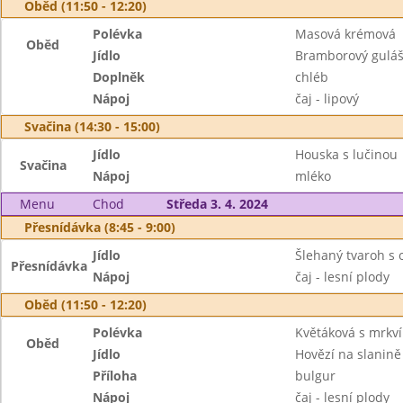
Oběd (11:50 - 12:20)
Polévka
Masová krémová
Oběd
Jídlo
Bramborový gulá
Doplněk
chléb
Nápoj
čaj - lipový
Svačina (14:30 - 15:00)
Jídlo
Houska s lučinou
Svačina
Nápoj
mléko
Menu
Chod
Středa 3. 4. 2024
Přesnídávka (8:45 - 9:00)
Jídlo
Šlehaný tvaroh s
Přesnídávka
Nápoj
čaj - lesní plody
Oběd (11:50 - 12:20)
Polévka
Květáková s mrkv
Oběd
Jídlo
Hovězí na slanině
Příloha
bulgur
Nápoj
čaj - lesní plody