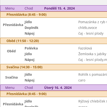
Menu
Chod
Pondělí 15. 4. 2024
Přesnídávka (8:45 - 9:00)
Jídlo
Pomazánka z ryb 
Přesnídávka
Doplněk
chléb,ovoce
Nápoj
čaj - lesní plody
Oběd (11:50 - 12:20)
Polévka
Fazolová
Oběd
Jídlo
Žemlovka s jablky
Nápoj
čaj - lesní plody,
Svačina (14:30 - 15:00)
Jídlo
Rohlík s pomazá
Svačina
Nápoj
caro
Menu
Chod
Úterý 16. 4. 2024
Přesnídávka (8:45 - 9:00)
Jídlo
Rýžový chlebíček 
Přesnídávka
Doplněk
ovoce