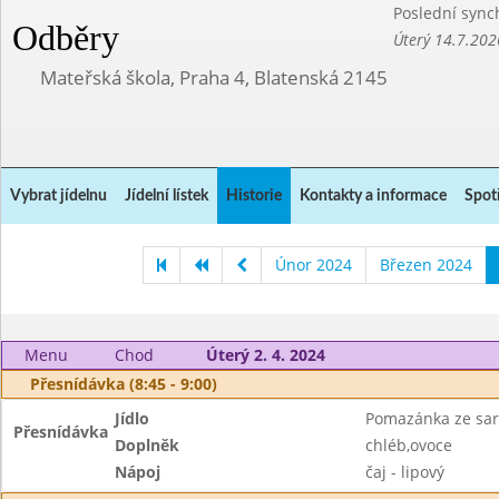
Poslední sync
Odběry
Úterý 14.7.202
Mateřská škola, Praha 4, Blatenská 2145
Vybrat jídelnu
Jídelní lístek
Historie
Kontakty a informace
Spot
Únor 2024
Březen 2024
Menu
Chod
Úterý 2. 4. 2024
Přesnídávka (8:45 - 9:00)
Jídlo
Pomazánka ze sar
Přesnídávka
Doplněk
chléb,ovoce
Nápoj
čaj - lipový