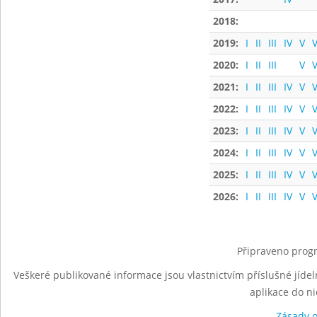
2018:
2019:
I
II
III
IV
V
V
2020:
I
II
III
V
V
2021:
I
II
III
IV
V
V
2022:
I
II
III
IV
V
V
2023:
I
II
III
IV
V
V
2024:
I
II
III
IV
V
V
2025:
I
II
III
IV
V
V
2026:
I
II
III
IV
V
V
Připraveno progr
Veškeré publikované informace jsou vlastnictvím příslušné jídel
aplikace do n
Zásady 