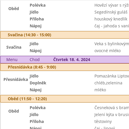
Polévka
Hovězí vývar s rýž
Oběd
Jídlo
Segedínský guláš
Příloha
houskový knedlík
Nápoj
čaj - jahoda s van
Svačina (14:30 - 15:00)
Jídlo
Veka s bylinkový
Svačina
Nápoj
ovocné mléko
Menu
Chod
Čtvrtek 18. 4. 2024
Přesnídávka (8:45 - 9:00)
Jídlo
Pomazánka Liptov
Přesnídávka
Doplněk
chléb,zelenina
Nápoj
mléko
Oběd (11:50 - 12:20)
Polévka
Česneková s bra
Oběd
Jídlo
Jelení kýta v bru
Příloha
těstoviny
Nápoj
čaj - lipový