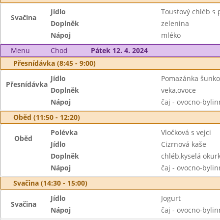
Jídlo
Toustový chléb 
Svačina
Doplněk
zelenina
Nápoj
mléko
Menu
Chod
Pátek 12. 4. 2024
Přesnídávka (8:45 - 9:00)
Jídlo
Pomazánka šunko
Přesnídávka
Doplněk
veka,ovoce
Nápoj
čaj - ovocno-byli
Oběd (11:50 - 12:20)
Polévka
Vločková s vejci
Oběd
Jídlo
Cizrnová kaše
Doplněk
chléb,kyselá okur
Nápoj
čaj - ovocno-byli
Svačina (14:30 - 15:00)
Jídlo
Jogurt
Svačina
Nápoj
čaj - ovocno-byli