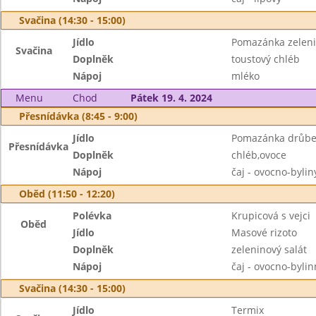
Svačina (14:30 - 15:00)
Jídlo
Pomazánka zelen
Svačina
Doplněk
toustový chléb
Nápoj
mléko
Menu
Chod
Pátek 19. 4. 2024
Přesnídávka (8:45 - 9:00)
Jídlo
Pomazánka drůbež
Přesnídávka
Doplněk
chléb,ovoce
Nápoj
čaj - ovocno-byli
Oběd (11:50 - 12:20)
Polévka
Krupicová s vejci
Oběd
Jídlo
Masové rizoto
Doplněk
zeleninový salát
Nápoj
čaj - ovocno-byli
Svačina (14:30 - 15:00)
Jídlo
Termix