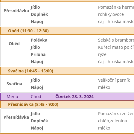
Jídlo
Pomazánka herme
Přesnídávka
Doplněk
rohlíky,ovoce
Nápoj
čaj - hruška másl
Oběd (11:30 - 12:30)
Polévka
Selská s brambo
Oběd
Jídlo
Kuřecí maso po č
Příloha
rýže
Nápoj
čaj - hruška másl
Svačina (14:45 - 15:00)
Jídlo
Velikoční perník
Svačina
Nápoj
mléko
Menu
Chod
Čtvrtek 28. 3. 2024
Přesnídávka (8:45 - 9:00)
Jídlo
Pomazánka ze žerv
Přesnídávka
Doplněk
chléb,zelenina
Nápoj
mléko