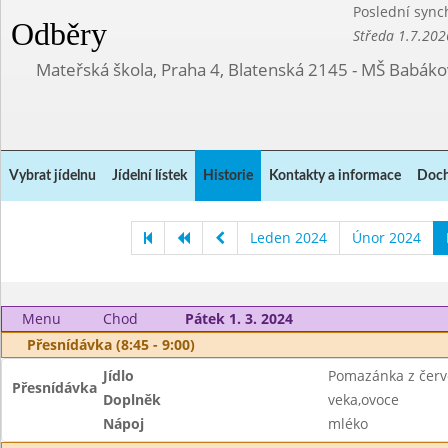
Poslední sync
Odběry
Středa 1.7.202
Mateřská škola, Praha 4, Blatenská 2145 - MŠ Babák
Vybrat jídelnu
Jídelní lístek
Historie
Kontakty a informace
Doch
Leden 2024
Únor 2024
Menu
Chod
Pátek 1. 3. 2024
Přesnídávka (8:45 - 9:00)
Jídlo
Pomazánka z červ
Přesnídávka
Doplněk
veka,ovoce
Nápoj
mléko