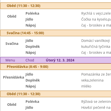
Oběd (11:30 - 12:30)
Polévka
Rychlá s vejci,ze
Oběd
Jídlo
Čočka na kyselo,p
Nápoj
čaj - broskev a m
Svačina (14:45 - 15:00)
Jídlo
Domácí vanilkový
Svačina
Doplněk
kukuřičná tyčinka
Nápoj
čaj - broskev a m
Menu
Chod
Úterý 12. 3. 2024
Přesnídávka (8:45 - 9:00)
Jídlo
Pomazánka ze žer
Přesnídávka
Doplněk
veka,zelenina
Nápoj
mléko
Oběd (11:30 - 12:30)
Polévka
Rýžová se zeleni
Oběd
Jídlo
Hovězí pečeně na