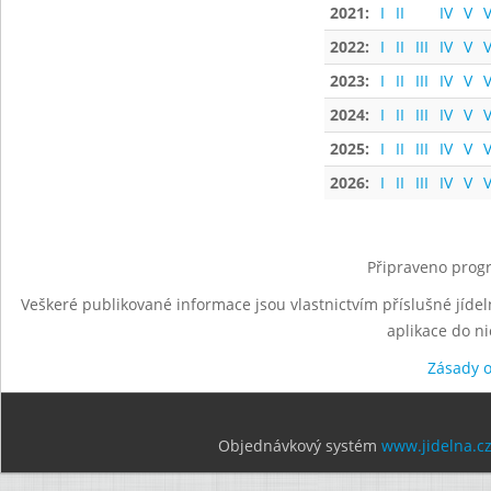
2021:
I
II
IV
V
V
2022:
I
II
III
IV
V
V
2023:
I
II
III
IV
V
V
2024:
I
II
III
IV
V
V
2025:
I
II
III
IV
V
V
2026:
I
II
III
IV
V
V
Připraveno progr
Veškeré publikované informace jsou vlastnictvím příslušné jídel
aplikace do n
Zásady 
Objednávkový systém
www.jidelna.c