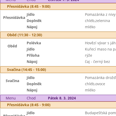
Přesnídávka (8:45 - 9:00)
Jídlo
Pomazánka z nivy
Přesnídávka
Doplněk
chléb,zelenina
Nápoj
mléko
Oběd (11:30 - 12:30)
Polévka
Hovězí vývar s jáh
Oběd
Jídlo
Kuřecí maso na p
Příloha
rýže
Nápoj
čaj - černý bez
Svačina (14:45 - 15:00)
Jídlo
Pomazánka drožď
Svačina
Doplněk
chléb,ovoce
Nápoj
mléko
Menu
Chod
Pátek 8. 3. 2024
Přesnídávka (8:45 - 9:00)
Jídlo
Budapešťská pom
Přesnídávka