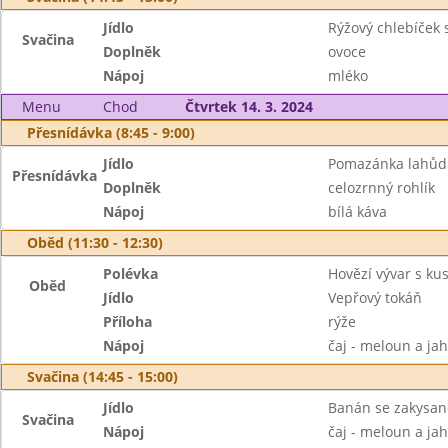
Jídlo
Rýžový chlebíček
Svačina
Doplněk
ovoce
Nápoj
mléko
Menu
Chod
Čtvrtek 14. 3. 2024
Přesnídávka (8:45 - 9:00)
Jídlo
Pomazánka lahůd
Přesnídávka
Doplněk
celozrnný rohlík
Nápoj
bílá káva
Oběd (11:30 - 12:30)
Polévka
Hovězí vývar s k
Oběd
Jídlo
Vepřový tokáň
Příloha
rýže
Nápoj
čaj - meloun a ja
Svačina (14:45 - 15:00)
Jídlo
Banán se zakysa
Svačina
Nápoj
čaj - meloun a ja