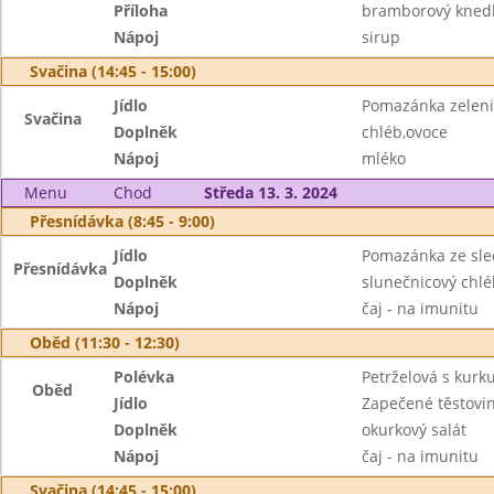
Příloha
bramborový knedl
Nápoj
sirup
Svačina (14:45 - 15:00)
Jídlo
Pomazánka zeleni
Svačina
Doplněk
chléb,ovoce
Nápoj
mléko
Menu
Chod
Středa 13. 3. 2024
Přesnídávka (8:45 - 9:00)
Jídlo
Pomazánka ze sl
Přesnídávka
Doplněk
slunečnicový chlé
Nápoj
čaj - na imunitu
Oběd (11:30 - 12:30)
Polévka
Petrželová s kur
Oběd
Jídlo
Zapečené těstovi
Doplněk
okurkový salát
Nápoj
čaj - na imunitu
Svačina (14:45 - 15:00)