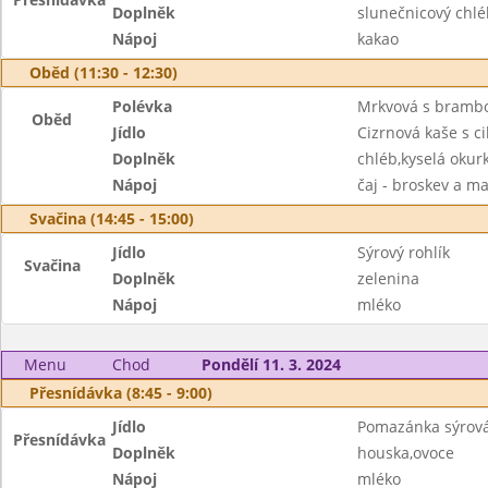
Doplněk
slunečnicový chlé
Nápoj
kakao
Oběd (11:30 - 12:30)
Polévka
Mrkvová s bramb
Oběd
Jídlo
Cizrnová kaše s c
Doplněk
chléb,kyselá okur
Nápoj
čaj - broskev a m
Svačina (14:45 - 15:00)
Jídlo
Sýrový rohlík
Svačina
Doplněk
zelenina
Nápoj
mléko
Menu
Chod
Pondělí 11. 3. 2024
Přesnídávka (8:45 - 9:00)
Jídlo
Pomazánka sýrov
Přesnídávka
Doplněk
houska,ovoce
Nápoj
mléko