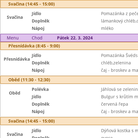
Svačina (14:45 - 15:00)
Jídlo
Pomazánka z peč
Svačina
Doplněk
lámankový chléb,
Nápoj
mléko
Menu
Chod
Pátek 22. 3. 2024
Přesnídávka (8:45 - 9:00)
Jídlo
Pomazánka Švéds
Přesnídávka
Doplněk
chléb,zelenina
Nápoj
čaj - broskev a m
Oběd (11:30 - 12:30)
Polévka
Jáhlová se zeleni
Oběd
Jídlo
Bulgur s krůtím 
Doplněk
červená řepa
Nápoj
čaj - broskev a m
Svačina (14:45 - 15:00)
Jídlo
Dýňová kostka s 
Svačina
Doplněk
ovoce