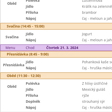
Polévka
Luštěninová
Oběd
Jídlo
Králík na zelenině
Příloha
brambor
Nápoj
čaj - meloun a ja
Svačina (14:45 - 15:00)
Jídlo
Jogurt
Svačina
Nápoj
čaj - meloun a ja
Menu
Chod
Čtvrtek 21. 3. 2024
Přesnídávka (8:45 - 9:00)
Jídlo
Pohanková kaše se
Přesnídávka
Nápoj
čaj - hruška másl
Oběd (11:30 - 12:30)
Polévka
Z hlívy ústřičné
Oběd
Jídlo
Mexický guláš
Příloha
rýže
Doplněk
strouhaný sýr
Nápoj
čaj - hruška másl