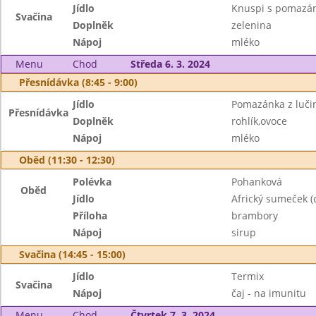
Jídlo
Knuspi s pomazá
Svačina
Doplněk
zelenina
Nápoj
mléko
Menu
Chod
Středa 6. 3. 2024
Přesnídávka (8:45 - 9:00)
Jídlo
Pomazánka z luči
Přesnídávka
Doplněk
rohlík,ovoce
Nápoj
mléko
Oběd (11:30 - 12:30)
Polévka
Pohanková
Oběd
Jídlo
Africký sumeček (
Příloha
brambory
Nápoj
sirup
Svačina (14:45 - 15:00)
Jídlo
Termix
Svačina
Nápoj
čaj - na imunitu
Menu
Chod
Čtvrtek 7. 3. 2024