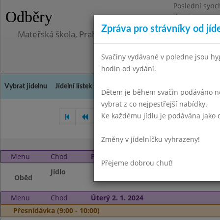
Poslední sync
Odběry
Úterý 23.6.202
Zpráva pro strávníky od jíd
Mateřská škola, Praha 10, Kodaňská 989/14, příspěv
Svačiny vydávané v poledne jsou hy
hodin od vydání.
Vybrat jídelnu
Jídelní lístek
Historie
Kontakty a informace
Doch
Dětem je během svačin podáváno něk
vybrat z co nejpestřejší nabídky.
Ke každému jídlu je podávána jako d
Listopad 2023
Prosinec 202
Změny v jídelníčku vyhrazeny!
Menu
Chod
Pondělí 1. 1. 2024 (11:00 - 14:00)
Přejeme dobrou chuť!
Jídlo
vánoční prázdnin
Oběd
Menu
Chod
Úterý 2. 1. 2024
Přesnídávka (9:00 - 10:00)