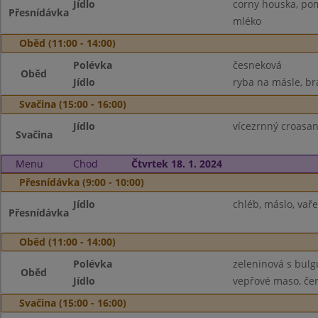
Jídlo
corny houska, pom
Přesnídávka
mléko
Oběd (11:00 - 14:00)
Polévka
česneková
Oběd
Jídlo
ryba na másle, br
Svačina (15:00 - 16:00)
Jídlo
vícezrnný croasant
Svačina
Menu
Chod
Čtvrtek 18. 1. 2024
Přesnídávka (9:00 - 10:00)
Jídlo
chléb, máslo, vaře
Přesnídávka
Oběd (11:00 - 14:00)
Polévka
zeleninová s bul
Oběd
Jídlo
vepřové maso, čer
Svačina (15:00 - 16:00)