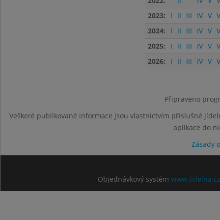
2022:
II
IV
V
V
2023:
I
II
III
IV
V
V
2024:
I
II
III
IV
V
V
2025:
I
II
III
IV
V
V
2026:
I
II
III
IV
V
V
Připraveno progr
Veškeré publikované informace jsou vlastnictvím příslušné jídel
aplikace do n
Zásady 
Objednávkový systém
www.jidelna.c