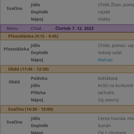
Jídlo
Chléb Žitan, pom
Svačina
Doplněk
rajské
Nápoj
mléko
Menu
Chod
Čtvrtek 7. 12. 2023
Přesnídávka (9:15 - 9:45)
Jídlo
Chléb, pomaz. va
Přesnídávka
Doplněk
ledový salát
Nápoj
Malcao
Oběd (11:45 - 12:30)
Polévka
květáková
Oběd
Jídlo
Krůtí na kurkumě
Příloha
tarhoňa
Nápoj
čaj ovocný
Svačina (14:30 - 15:00)
Jídlo
Cerea houska, má
Svačina
Doplněk
banán
Nápoj
čaj s citronem