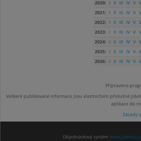
2020:
I
II
III
IV
V
V
2021:
I
II
III
IV
V
V
2022:
I
II
III
IV
V
V
2023:
I
II
III
IV
V
V
2024:
I
II
III
IV
V
V
2025:
I
II
III
IV
V
V
2026:
I
II
III
IV
V
V
Připraveno progr
Veškeré publikované informace jsou vlastnictvím příslušné jídel
aplikace do n
Zásady 
Objednávkový systém
www.jidelna.c