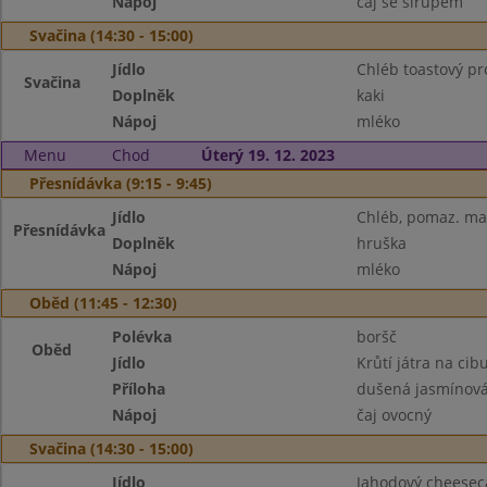
Nápoj
čaj se sirupem
Svačina (14:30 - 15:00)
Jídlo
Chléb toastový pr
Svačina
Doplněk
kaki
Nápoj
mléko
Menu
Chod
Úterý 19. 12. 2023
Přesnídávka (9:15 - 9:45)
Jídlo
Chléb, pomaz. ma
Přesnídávka
Doplněk
hruška
Nápoj
mléko
Oběd (11:45 - 12:30)
Polévka
boršč
Oběd
Jídlo
Krůtí játra na cib
Příloha
dušená jasmínová
Nápoj
čaj ovocný
Svačina (14:30 - 15:00)
Jídlo
Jahodový cheeseca