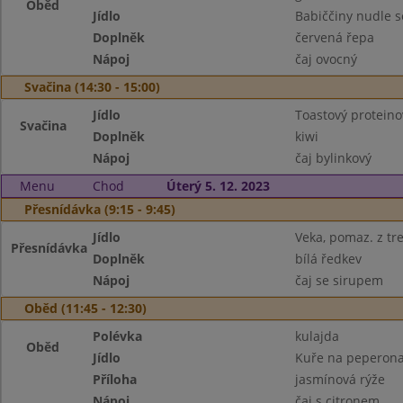
Oběd
Jídlo
Babiččiny nudle 
Doplněk
červená řepa
Nápoj
čaj ovocný
Svačina (14:30 - 15:00)
Jídlo
Toastový protein
Svačina
Doplněk
kiwi
Nápoj
čaj bylinkový
Menu
Chod
Úterý 5. 12. 2023
Přesnídávka (9:15 - 9:45)
Jídlo
Veka, pomaz. z tre
Přesnídávka
Doplněk
bílá ředkev
Nápoj
čaj se sirupem
Oběd (11:45 - 12:30)
Polévka
kulajda
Oběd
Jídlo
Kuře na peperona
Příloha
jasmínová rýže
Nápoj
čaj s citronem