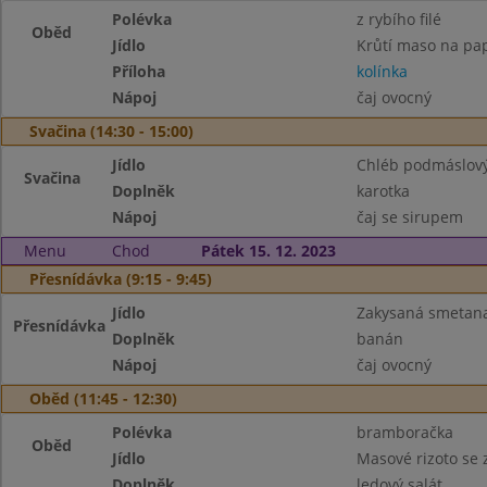
Polévka
z rybího filé
Oběd
Jídlo
Krůtí maso na pa
Příloha
kolínka
Nápoj
čaj ovocný
Svačina (14:30 - 15:00)
Jídlo
Chléb podmáslový
Svačina
Doplněk
karotka
Nápoj
čaj se sirupem
Menu
Chod
Pátek 15. 12. 2023
Přesnídávka (9:15 - 9:45)
Jídlo
Zakysaná smetana
Přesnídávka
Doplněk
banán
Nápoj
čaj ovocný
Oběd (11:45 - 12:30)
Polévka
bramboračka
Oběd
Jídlo
Masové rizoto se
Doplněk
ledový salát