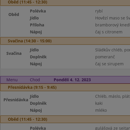
Oběd (11:45 - 12:30)
Polévka
rybí
Oběd
Jídlo
Hovězí maso se š
Příloha
bramborový knedl
Nápoj
čaj s citronem
Svačina (14:30 - 15:00)
Jídlo
Sládkův chléb, p
Svačina
Doplněk
pomeranč
Nápoj
čaj se sirupem
Menu
Chod
Pondělí 4. 12. 2023
Přesnídávka (9:15 - 9:45)
Jídlo
Chléb, máslo, plát
Přesnídávka
Doplněk
kaki
Nápoj
mléko
Oběd (11:45 - 12:30)
Polévka
gulášová ze seita