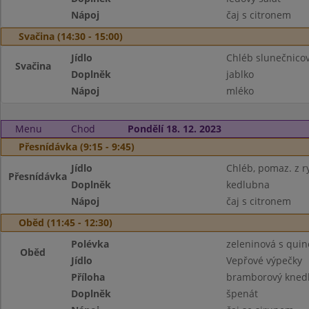
Nápoj
čaj s citronem
Svačina (14:30 - 15:00)
Jídlo
Chléb slunečnicov
Svačina
Doplněk
jablko
Nápoj
mléko
Menu
Chod
Pondělí 18. 12. 2023
Přesnídávka (9:15 - 9:45)
Jídlo
Chléb, pomaz. z r
Přesnídávka
Doplněk
kedlubna
Nápoj
čaj s citronem
Oběd (11:45 - 12:30)
Polévka
zeleninová s qui
Oběd
Jídlo
Vepřové výpečky
Příloha
bramborový knedl
Doplněk
špenát