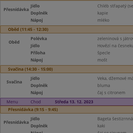
Jídlo
Chléb střapatý (
Přesnídávka
Doplněk
kapie
Nápoj
mléko
Oběd (11:45 - 12:30)
Polévka
zeleninová s játro
Oběd
Jídlo
Hovězí na česnek
Příloha
špecle
Nápoj
mošt
Svačina (14:30 - 15:00)
Jídlo
Veka, džemové má
Svačina
Doplněk
bluma
Nápoj
čaj s citronem
Menu
Chod
Středa 13. 12. 2023
Přesnídávka (9:15 - 9:45)
Jídlo
Bageta šestizrnná
Přesnídávka
Doplněk
kaki
Nápoj
čaj se sirupem