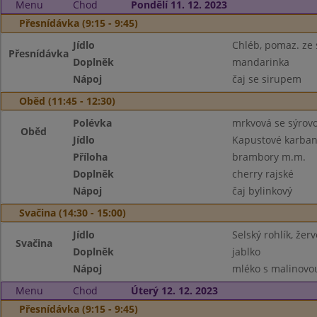
Menu
Chod
Pondělí 11. 12. 2023
Přesnídávka (9:15 - 9:45)
Jídlo
Chléb, pomaz. ze s
Přesnídávka
Doplněk
mandarinka
Nápoj
čaj se sirupem
Oběd (11:45 - 12:30)
Polévka
mrkvová se sýrov
Oběd
Jídlo
Kapustové karban
Příloha
brambory m.m.
Doplněk
cherry rajské
Nápoj
čaj bylinkový
Svačina (14:30 - 15:00)
Jídlo
Selský rohlík, žerv
Svačina
Doplněk
jablko
Nápoj
mléko s malinovou
Menu
Chod
Úterý 12. 12. 2023
Přesnídávka (9:15 - 9:45)