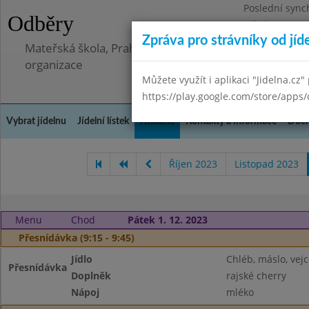
Poslední sync
Odběry
Středa 8.7.202
Zpráva pro strávníky od jíd
Mateřská škola, Praha 5 - Barrandov, Lohniského 851
organizace
Můžete využít i aplikaci "Jidelna.cz"
https://play.google.com/store/apps/
Vybrat jídelnu
Jídelní lístek
Historie
Kontakty a informace
Doch
Říjen 2023
Listopad 2023
Menu
Chod
Pátek 1. 12. 2023
Přesnídávka (9:15 - 9:45)
Jídlo
Chléb, máslo, vejc
Přesnídávka
Doplněk
rajské cherry
Nápoj
mléko