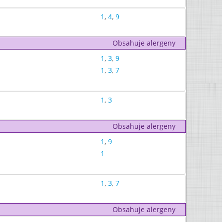
1
,
4
,
9
Obsahuje alergeny
1
,
3
,
9
1
,
3
,
7
1
,
3
Obsahuje alergeny
1
,
9
1
1
,
3
,
7
Obsahuje alergeny