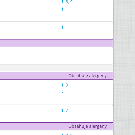
1
,
3
,
9
1
1
Obsahuje alergeny
1
,
9
7
1
,
7
Obsahuje alergeny