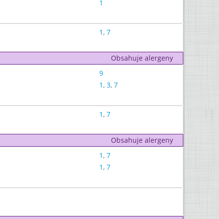
1
1
,
7
Obsahuje alergeny
9
1
,
3
,
7
1
,
7
Obsahuje alergeny
1
,
7
1
,
7