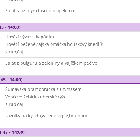
Salát s uzeným lososem,opék.toust
45 - 14:00)
Hovězí vývar s kapáním
Hovězí pečeně,rajská omáčka,houskový knedlík
sirup,čaj
Salát z bulguru a zeleniny a vajíčkem,pečivo
45 - 14:00)
Šumavská bramboračka s uz.masem
Vepřové žebírko uherské,rýže
sirup,čaj
Fazolky na kyselo,vařené vejce,brambor
1:45 - 14:00)