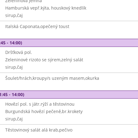
Zeleninová jemná
Hamburská vepř.kýta, houskový knedlík
sirup,čaj
Italská Caponata,opečený toust
45 - 14:00)
Dršťková pol.
Zeleninové rizoto se sýrem,zelný salát
sirup,čaj
Šoulet/hrách,kroupy/s uzeným masem,okurka
1:45 - 14:00)
Hovězí pol. s játr.rýží a těstovinou
Burgundská hovězí pečeně,br.krokety
sirup,čaj
Těstovinový salát alá krab,pečivo