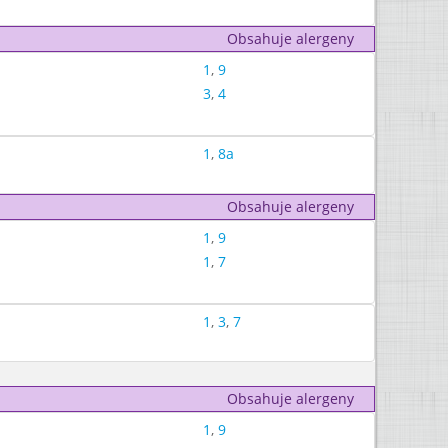
Obsahuje alergeny
1
,
9
3
,
4
1
,
8a
Obsahuje alergeny
1
,
9
1
,
7
1
,
3
,
7
Obsahuje alergeny
1
,
9