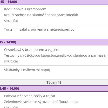
45 - 14:00)
Kedlubnová s bramborem
Králičí stehno na slanině,špenát,bram.knedlík
sirup,čaj
Tortellini salát s pórkem a smetanou,pečivo
45 - 14:00)
Česneková s bramborem a vejcem
Těstoviny s růžičkovou kapustou,anglickou slaninou a parmazá
sirup,čaj
Škubánky s mákem,ml.nápoj
Týden 46
1:45 - 14:00)
Polévka z červené čočky a rajčat
Zeleninové ravioli se sýrovou omáčkou,kompot
sirup,čaj