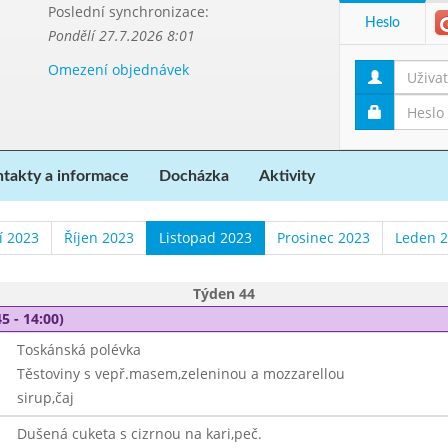
Poslední synchronizace:
Heslo
Pondělí 27.7.2026 8:01
Omezení objednávek
takty a informace
Docházka
Aktivity
í 2023
Říjen 2023
Listopad 2023
Prosinec 2023
Leden 
Týden 44
5 - 14:00)
Toskánská polévka
Těstoviny s vepř.masem,zeleninou a mozzarellou
sirup,čaj
Dušená cuketa s cizrnou na kari,peč.