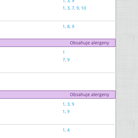
1
,
3
,
9
1
,
3
,
7
,
9
,
10
1
,
8
,
9
Obsahuje alergeny
1
7
,
9
Obsahuje alergeny
1
,
3
,
9
1
,
9
1
,
4