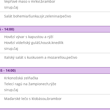
Vepřové maso v mrkvi,brambor
sirup,čaj
Salát bohemia/šunka,sýr,zelenina/pečivo
 - 14:00)
Hovězí vývar s kapustou a rýží
Hovězí vídeňský guláš,housk.knedlík
sirup,čaj
Italský salát s kuskusem a mozarellou,pečivo
5 - 14:00)
Krkonošská zelňačka
Telecí ragú na žampionech,rýže
sirup,čaj
Maďarské lečo s klobásou,brambor