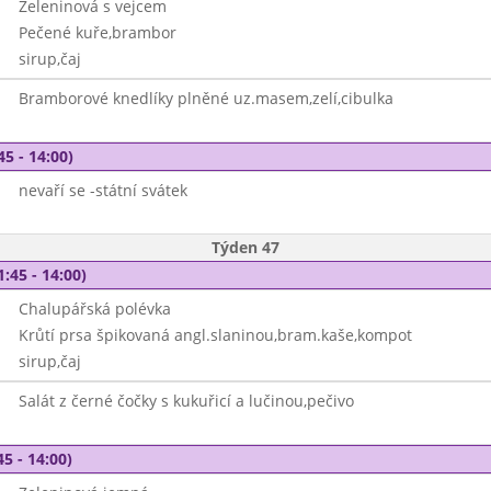
Zeleninová s vejcem
Pečené kuře,brambor
sirup,čaj
Bramborové knedlíky plněné uz.masem,zelí,cibulka
45 - 14:00)
nevaří se -státní svátek
Týden 47
1:45 - 14:00)
Chalupářská polévka
Krůtí prsa špikovaná angl.slaninou,bram.kaše,kompot
sirup,čaj
Salát z černé čočky s kukuřicí a lučinou,pečivo
45 - 14:00)