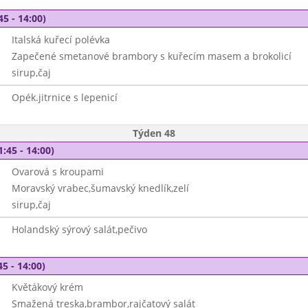
45 - 14:00)
Italská kuřecí polévka
Zapečené smetanové brambory s kuřecím masem a brokolicí
sirup,čaj
Opék.jitrnice s lepenicí
Týden 48
1:45 - 14:00)
Ovarová s kroupami
Moravský vrabec,šumavský knedlík,zelí
sirup,čaj
Holandský sýrový salát,pečivo
45 - 14:00)
Květákový krém
Smažená treska,brambor,rajčatový salát