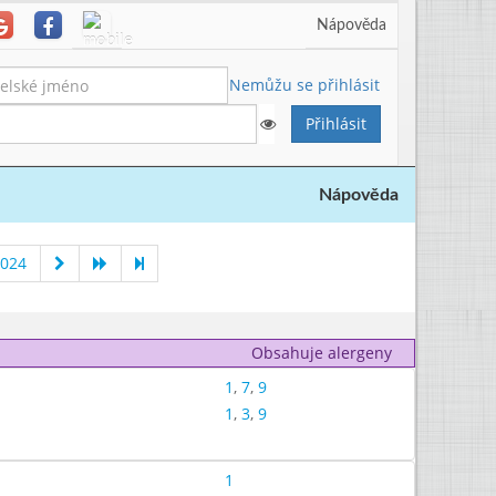
Nápověda
Nemůžu se přihlásit
Nápověda
2024
Obsahuje alergeny
1
,
7
,
9
1
,
3
,
9
1