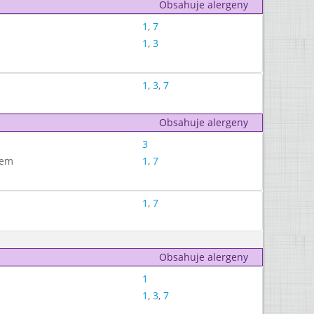
Obsahuje alergeny
1
,
7
1
,
3
1
,
3
,
7
Obsahuje alergeny
3
nem
1
,
7
1
,
7
Obsahuje alergeny
1
1
,
3
,
7