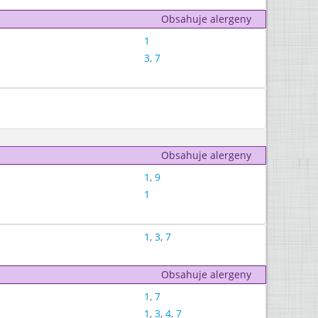
Obsahuje alergeny
1
3
,
7
Obsahuje alergeny
1
,
9
1
1
,
3
,
7
Obsahuje alergeny
1
,
7
1
,
3
,
4
,
7