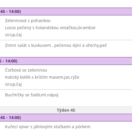
45 - 14:00)
Zeleninová s pohankou
Losos pečený s holandskou omáčkou,brambor
sirup,čaj
Zimní salát s kuskusem , pečenou dýní a ořechy,peč
5 - 14:00)
Čočková se zeleninou
Indický kotlík s krůtím masem,jas.rýže
sirup,čaj
Buchtičky se šodó,ml.nápoj
Týden 45
45 - 14:00)
Kuřecí vývar s jáhlovými vločkami a pórkem