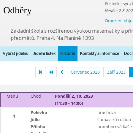
Poslední sync
Odběry
Neděle 2.8.20
Omezení obje
Základní škola s rozšířenou výukou matematiky a př
předmětů, Praha 4, Na Planině 1393
Vybrat jídelnu
Jídelní lístek
Historie
Kontakty a informace
Doch
Červenec 2023
Září 2023
Menu
Chod
Pondělí 2. 10. 2023
(11:30 - 14:00)
Polévka
hrachová
1
Jídlo
šumavská roláda
Příloha
bramborová kaše