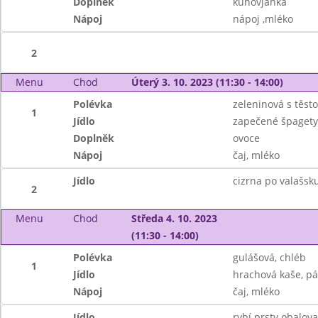
Doplněk
kunovjanka
Nápoj
nápoj ,mléko
2
Menu
Chod
Úterý 3. 10. 2023 (11:30 - 14:00)
Polévka
zeleninová s těst
1
Jídlo
zapečené špagety,
Doplněk
ovoce
Nápoj
čaj, mléko
Jídlo
cizrna po valašsku
2
Menu
Chod
Středa 4. 10. 2023
(11:30 - 14:00)
Polévka
gulášová, chléb
1
Jídlo
hrachová kaše, pá
Nápoj
čaj, mléko
Jídlo
rybí prsty obalova