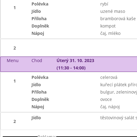
Polévka
rybí
1
Jídlo
uzené maso
Příloha
bramborová kaše
Doplněk
kompot
Nápoj
čaj, mléko
2
Menu
Chod
Úterý 31. 10. 2023
(11:30 - 14:00)
Polévka
celerová
1
Jídlo
kuřecí plátek přír
Příloha
bulgur, zeleninový
Doplněk
ovoce
Nápoj
čaj, nápoj
Jídlo
těstovinový salát
2
Reklama: