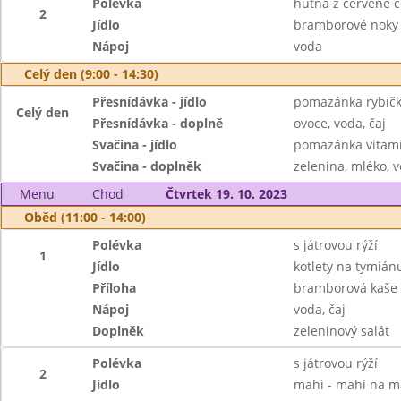
Polévka
hutná z červené č
2
Jídlo
bramborové noky
Nápoj
voda
Celý den (9:00 - 14:30)
Přesnídávka - jídlo
pomazánka rybičk
Celý den
Přesnídávka - doplně
ovoce, voda, čaj
Svačina - jídlo
pomazánka vitamí
Svačina - doplněk
zelenina, mléko, v
Menu
Chod
Čtvrtek 19. 10. 2023
Oběd (11:00 - 14:00)
Polévka
s játrovou rýží
1
Jídlo
kotlety na tymián
Příloha
bramborová kaše
Nápoj
voda, čaj
Doplněk
zeleninový salát
Polévka
s játrovou rýží
2
Jídlo
mahi - mahi na m