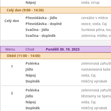
Nápoj
voda, sirup
Celý den (9:00 - 14:30)
Přesnídávka - jídlo
cereálie v mléce
Celý den
Přesnídávka - doplně
ovoce, voda, čaj
Svačina - jídlo
šunková pěna, tou
Svačina - doplněk
zelenina, mléko, v
Menu
Chod
Pondělí 30. 10. 2023
Oběd (11:00 - 14:00)
Polévka
zeleninová zahuš
1
Jídlo
nastavovaná kaše s
Nápoj
voda, čaj
Doplněk
mléčný výrobek
Polévka
zeleninová zahuš
2
Jídlo
těstoviny se špe
Nápoj
voda, čaj
Doplněk
mléčný výrobek