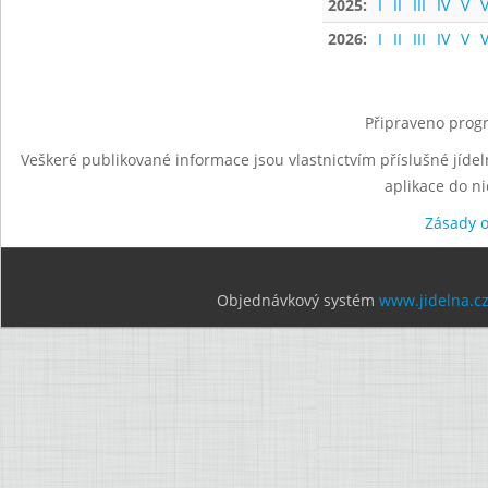
2025:
I
II
III
IV
V
V
2026:
I
II
III
IV
V
V
Připraveno progr
Veškeré publikované informace jsou vlastnictvím příslušné jídel
aplikace do n
Zásady 
Objednávkový systém
www.jidelna.c