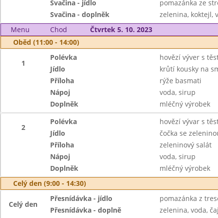
Svačina - jídlo
pomazánka ze str
Svačina - doplněk
zelenina, koktejl, 
Menu
Chod
Čtvrtek 5. 10. 2023
Oběd (11:00 - 14:00)
Polévka
hovězí výver s tě
1
Jídlo
krůtí kousky na 
Příloha
rýže basmati
Nápoj
voda, sirup
Doplněk
mléčný výrobek
Polévka
hovězí vývar s tě
2
Jídlo
čočka se zelenino
Příloha
zeleninový salát
Nápoj
voda, sirup
Doplněk
mléčný výrobek
Celý den (9:00 - 14:30)
Přesnídávka - jídlo
pomazánka z tresč
Celý den
Přesnídávka - doplně
zelenina, voda, ča