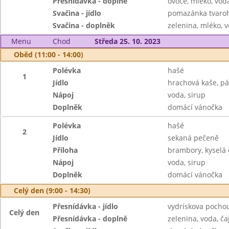
Přesnídávka - doplně
ovoce, mléko, voda
Svačina - jídlo
pomazánka tvaroh
Svačina - doplněk
zelenina, mléko, v
Menu
Chod
Středa 25. 10. 2023
Oběd (11:00 - 14:00)
Polévka
hašé
1
Jídlo
hrachová kaše, pá
Nápoj
voda, sirup
Doplněk
domácí vánočka
Polévka
hašé
2
Jídlo
sekaná pečeně
Příloha
brambory, kyselá
Nápoj
voda, sirup
Doplněk
domácí vánočka
Celý den (9:00 - 14:30)
Přesnídávka - jídlo
vydrískova pochou
Celý den
Přesnídávka - doplně
zelenina, voda, ča