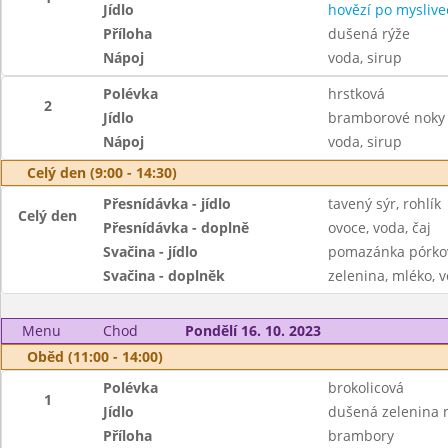
Jídlo
hovězí po myslive
Příloha
dušená rýže
Nápoj
voda, sirup
Polévka
hrstková
2
Jídlo
bramborové noky s
Nápoj
voda, sirup
Celý den (9:00 - 14:30)
Přesnídávka - jídlo
tavený sýr, rohlík
Celý den
Přesnídávka - doplně
ovoce, voda, čaj
Svačina - jídlo
pomazánka pórkov
Svačina - doplněk
zelenina, mléko, v
Menu
Chod
Pondělí 16. 10. 2023
Oběd (11:00 - 14:00)
Polévka
brokolicová
1
Jídlo
dušená zelenina 
Příloha
brambory