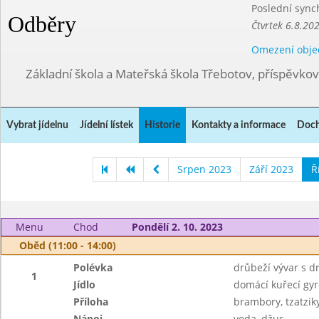
Poslední sync
Odběry
Čtvrtek 6.8.20
Omezení obje
Základní škola a Mateřská škola Třebotov, příspěvko
Vybrat jídelnu
Jídelní lístek
Historie
Kontakty a informace
Doch
Srpen 2023
Září 2023
Ř
Menu
Chod
Pondělí 2. 10. 2023
Oběd (11:00 - 14:00)
Polévka
drůbeží vývar s 
1
Jídlo
domácí kuřecí gyr
Příloha
brambory, tzatzik
Nápoj
voda, džus