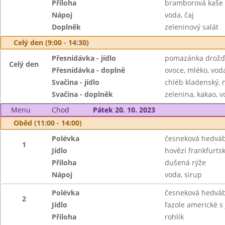
Příloha
bramborová kaše
Nápoj
voda, čaj
Doplněk
zeleninový salát
Celý den (9:00 - 14:30)
Přesnídávka - jídlo
pomazánka drožďo
Celý den
Přesnídávka - doplně
ovoce, mléko, voda
Svačina - jídlo
chléb kladenský, m
Svačina - doplněk
zelenina, kakao, v
Menu
Chod
Pátek 20. 10. 2023
Oběd (11:00 - 14:00)
Polévka
česneková hedvá
1
Jídlo
hovězí frankfurts
Příloha
dušená rýže
Nápoj
voda, sirup
Polévka
česneková hedvá
2
Jídlo
fazole americké s 
Příloha
rohlík