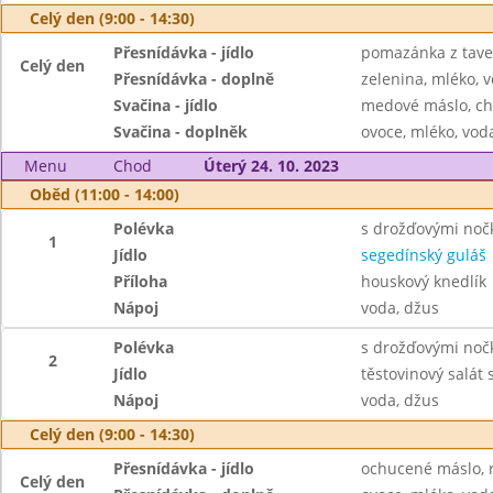
Celý den (9:00 - 14:30)
Přesnídávka - jídlo
pomazánka z taven
Celý den
Přesnídávka - doplně
zelenina, mléko, v
Svačina - jídlo
medové máslo, ch
Svačina - doplněk
ovoce, mléko, voda
Menu
Chod
Úterý 24. 10. 2023
Oběd (11:00 - 14:00)
Polévka
s drožďovými noč
1
Jídlo
segedínský guláš
Příloha
houskový knedlík
Nápoj
voda, džus
Polévka
s drožďovými noč
2
Jídlo
těstovinový salát 
Nápoj
voda, džus
Celý den (9:00 - 14:30)
Přesnídávka - jídlo
ochucené máslo, r
Celý den