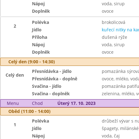
Nápoj
voda, sirup
Doplněk
ovoce
Polévka
brokolicová
2
Jídlo
kuřecí nitky na ka
Příloha
dušená rýže
Nápoj
voda, sirup
Doplněk
ovoce
Celý den (9:00 - 14:30)
Přesnídávka - jídlo
pomazánka sýrová 
Celý den
Přesnídávka - doplně
ovoce, mléko, voda
Svačina - jídlo
pomazánka patifu
Svačina - doplněk
zelenina, mléko, v
Menu
Chod
Úterý 17. 10. 2023
Oběd (11:00 - 14:00)
Polévka
drůbeží vývar s n
1
Jídlo
špagety, milánské
Nápoj
voda, čaj