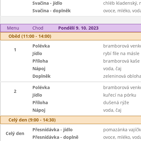
Svačina - jídlo
chléb kladenský,
Svačina - doplněk
ovoce, mléko, voda
Menu
Chod
Pondělí 9. 10. 2023
Oběd (11:00 - 14:00)
Polévka
bramborová venk
1
Jídlo
rybí file na másle
Příloha
bramborová kaše
Nápoj
voda, čaj
Doplněk
zeleninová obloh
Polévka
bramborová venk
2
Jídlo
kuřecí na pórku
Příloha
dušená rýže
Nápoj
voda, čaj
Celý den (9:00 - 14:30)
Přesnídávka - jídlo
pomazánka vajíčk
Celý den
Přesnídávka - doplně
ovoce, mléko, voda