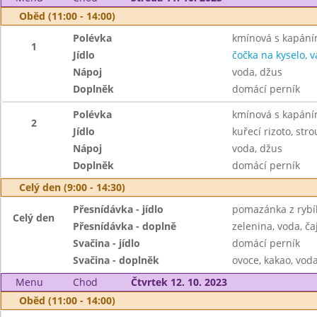
Oběd (11:00 - 14:00)
Polévka
kmínová s kapán
1
Jídlo
čočka na kyselo, v
Nápoj
voda, džus
Doplněk
domácí perník
Polévka
kmínová s kapán
2
Jídlo
kuřecí rizoto, str
Nápoj
voda, džus
Doplněk
domácí perník
Celý den (9:00 - 14:30)
Přesnídávka - jídlo
pomazánka z rybíh
Celý den
Přesnídávka - doplně
zelenina, voda, ča
Svačina - jídlo
domácí perník
Svačina - doplněk
ovoce, kakao, voda
Menu
Chod
Čtvrtek 12. 10. 2023
Oběd (11:00 - 14:00)