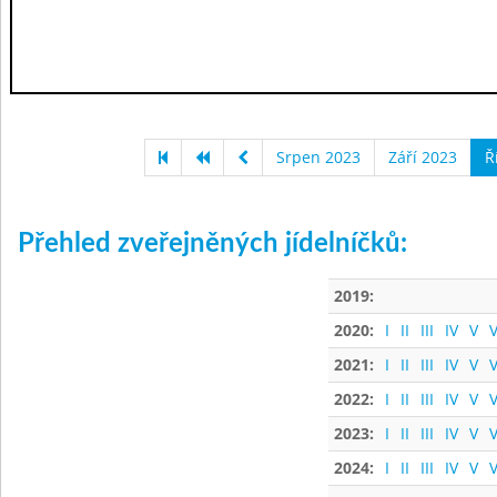
Srpen 2023
Září 2023
Ř
Přehled zveřejněných jídelníčků:
2019:
2020:
I
II
III
IV
V
V
2021:
I
II
III
IV
V
V
2022:
I
II
III
IV
V
V
2023:
I
II
III
IV
V
V
2024:
I
II
III
IV
V
V