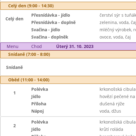
Celý den (9:00 - 14:30)
Přesnídávka - jídlo
čerství sýr s tuň
Celý den
Přesnídávka - doplně
zelenina, voda, ča
Svačina - jídlo
mléčný výrobek, r
Svačina - doplněk
ovoce, voda, čaj
Menu
Chod
Úterý 31. 10. 2023
Snídaně (7:00 - 8:00)
Snídaně
Oběd (11:00 - 14:00)
Polévka
krkonošská cibula
1
Jídlo
hovězí pečené na
Příloha
dušená rýže
Nápoj
voda, džus
Polévka
krkonošská cibula
2
Jídlo
krůtí roláda