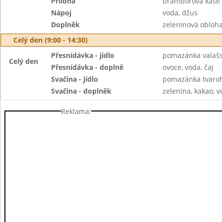
Příloha
bramborová kaše
Nápoj
voda, džus
Doplněk
zeleninová obloh
Celý den (9:00 - 14:30)
Přesnídávka - jídlo
pomazánka valašs
Celý den
Přesnídávka - doplně
ovoce, voda, čaj
Svačina - jídlo
pomazánka tvaroho
Svačina - doplněk
zelenina, kakao, v
Reklama: