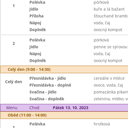
Polévka
pórková
1
Jídlo
kuře a lá bažant
Příloha
šťouchané bramb
Nápoj
voda, čaj
Doplněk
ovocný kompot
Polévka
pórková
2
Jídlo
penne se sýrovo
Nápoj
voda, čaj
Doplněk
ovocný kompot
Celý den (9:00 - 14:30)
Přesnídávka - jídlo
cereálie v mléce
Celý den
Přesnídávka - doplně
ovoce, voda, čaj
Svačina - jídlo
pomazánka pikant
Svačina - doplněk
zelenina, mléko, v
Menu
Chod
Pátek 13. 10. 2023
Oběd (11:00 - 14:00)
Polévka
hrstková
1