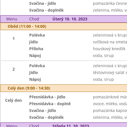
Svačina - jídlo
pomazánka česnek
Svačina - doplněk
zelenina, mléko, v
Menu
Chod
Úterý 10. 10. 2023
Oběd (11:00 - 14:00)
Polévka
zeleninová s krup
1
Jídlo
svíšková na smet
Příloha
houskový knedlík
Nápoj
voda, sirup
Polévka
zeleninová s krup
2
Jídlo
těstovinový salát 
Nápoj
voda, sirup
Celý den (9:00 - 14:30)
Přesnídávka - jídlo
pomazánkové másl
Celý den
Přesnídávka - doplně
ovoce, mléko, voda
Svačina - jídlo
pomazánka kapiov
Svačina - doplněk
zelenina, mléko, v
Menu
Chod
Středa 11. 10. 2023