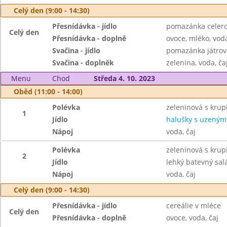
Celý den (9:00 - 14:30)
Přesnídávka - jídlo
pomazánka celero
Celý den
Přesnídávka - doplně
ovoce, mléko, voda
Svačina - jídlo
pomazánka játrová
Svačina - doplněk
zelenina, voda, ča
Menu
Chod
Středa 4. 10. 2023
Oběd (11:00 - 14:00)
Polévka
zeleninová s krupi
1
Jídlo
halušky s uzeným
Nápoj
voda, čaj
Polévka
zeleninová s krupi
2
Jídlo
lehký batevný sal
Nápoj
voda, čaj
Celý den (9:00 - 14:30)
Přesnídávka - jídlo
cereálie v mléce
Celý den
Přesnídávka - doplně
ovoce, voda, čaj