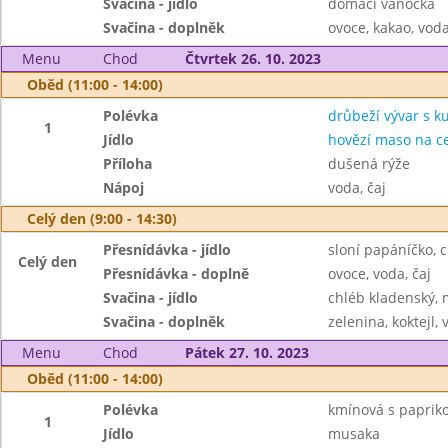
Svačina - jídlo
domácí vánočka
Svačina - doplněk
ovoce, kakao, voda
Menu
Chod
Čtvrtek 26. 10. 2023
Oběd (11:00 - 14:00)
Polévka
drůbeží vývar s 
1
Jídlo
hovězí maso na c
Příloha
dušená rýže
Nápoj
voda, čaj
Celý den (9:00 - 14:30)
Přesnídávka - jídlo
sloní papáníčko, c
Celý den
Přesnídávka - doplně
ovoce, voda, čaj
Svačina - jídlo
chléb kladenský, 
Svačina - doplněk
zelenina, koktejl, 
Menu
Chod
Pátek 27. 10. 2023
Oběd (11:00 - 14:00)
Polévka
kmínová s paprik
1
Jídlo
musaka