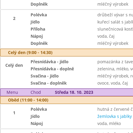
Doplněk
mléčný výrobek
Polévka
drůbeží vývar s n
2
Jídlo
kuřecí salát s jabl
Příloha
slunečnicová kost
Nápoj
voda, čaj
Doplněk
mléčný výrobek
Celý den (9:00 - 14:30)
Přesnídávka - jídlo
pomazánka z taven
Celý den
Přesnídávka - doplně
zelenina, mléko, v
Svačina - jídlo
mléčný výrobek, r
Svačina - doplněk
ovoce, voda, čaj
Menu
Chod
Středa 18. 10. 2023
Oběd (11:00 - 14:00)
Polévka
hutná z červené č
1
Jídlo
žemlovka s jablky
Nápoj
voda, mléko