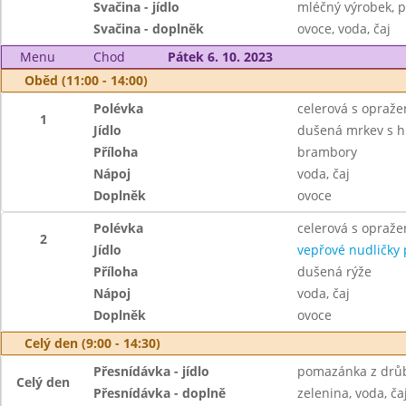
Svačina - jídlo
mléčný výrobek, p
Svačina - doplněk
ovoce, voda, čaj
Menu
Chod
Pátek 6. 10. 2023
Oběd (11:00 - 14:00)
Polévka
celerová s opraž
1
Jídlo
dušená mrkev s 
Příloha
brambory
Nápoj
voda, čaj
Doplněk
ovoce
Polévka
celerová s opraž
2
Jídlo
vepřové nudličky 
Příloha
dušená rýže
Nápoj
voda, čaj
Doplněk
ovoce
Celý den (9:00 - 14:30)
Přesnídávka - jídlo
pomazánka z drůb
Celý den
Přesnídávka - doplně
zelenina, voda, ča