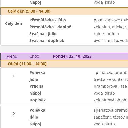
Nápoj
voda, sirup
Celý den (9:00 - 14:30)
Přesnídávka - jídlo
pomazánkové másl
Celý den
Přesnídávka - doplně
zelenina, mléko, v
Svačina - jídlo
rohlík, nutela
Svačina - doplněk
ovoce, mléko, voda
Menu
Chod
Pondělí 23. 10. 2023
Oběd (11:00 - 14:00)
Polévka
špenátová bramb
1
Jídlo
treska se šunkou
Příloha
bramborová kaše
Nápoj
voda, sirup
Doplněk
zeleninová obloh
Polévka
špenátová bramb
2
Jídlo
zapečené těstovi
Nápoj
voda, sirup