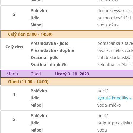
Polévka
drůbeží vývar s 
2
Jídlo
pochoutkové těsto
Nápoj
voda, džus
Celý den (9:00 - 14:30)
Přesnídávka - jídlo
pomazánka z taven
Celý den
Přesnídávka - doplně
ovoce, mléko, voda
Svačina - jídlo
chléb kladenský, 
Svačina - doplněk
zelenina, mléko, v
Menu
Chod
Úterý 3. 10. 2023
Oběd (11:00 - 14:00)
Polévka
boršč
1
Jídlo
kynuté knedlíky s
Nápoj
voda, mléko
Polévka
boršč
2
Jídlo
bulgur po asijsku
Nápoj
voda