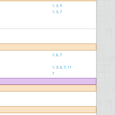
1
,
3
,
9
1
,
3
,
7
1
,
6
,
7
1
,
3
,
6
,
7
,
11
7