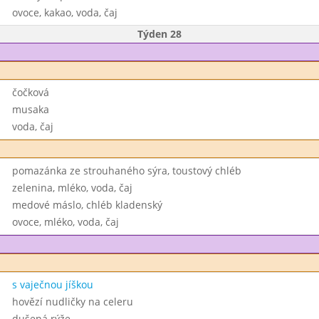
ovoce, kakao, voda, čaj
Týden 28
čočková
musaka
voda, čaj
pomazánka ze strouhaného sýra, toustový chléb
zelenina, mléko, voda, čaj
medové máslo, chléb kladenský
ovoce, mléko, voda, čaj
s vaječnou jíškou
hovězí nudličky na celeru
dušená rýže