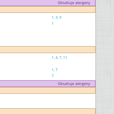
Obsahuje alergeny
1
,
3
,
9
1
1
,
4
,
7
,
11
1
,
7
7
Obsahuje alergeny