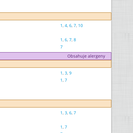
1
,
4
,
6
,
7
,
10
1
,
6
,
7
,
8
7
Obsahuje alergeny
1
,
3
,
9
1
,
7
1
,
3
,
6
,
7
1
,
7