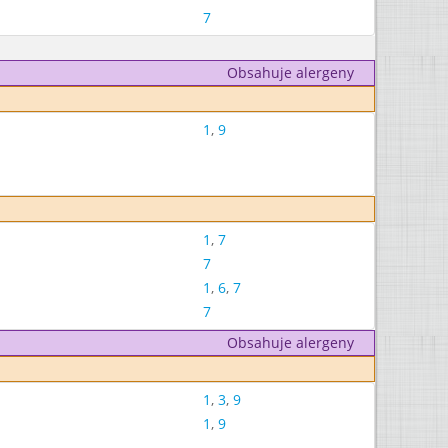
7
Obsahuje alergeny
1
,
9
1
,
7
7
1
,
6
,
7
7
Obsahuje alergeny
1
,
3
,
9
1
,
9