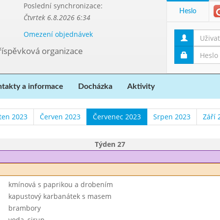
Poslední synchronizace:
Heslo
Čtvrtek 6.8.2026 6:34
Omezení objednávek
příspěvková organizace
takty a informace
Docházka
Aktivity
ten 2023
Červen 2023
Červenec 2023
Srpen 2023
Září 
Týden 27
kmínová s paprikou a drobením
kapustový karbanátek s masem
brambory
voda, sirup