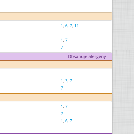
1
,
6
,
7
,
11
1
,
7
7
Obsahuje alergeny
1
,
3
,
7
7
1
,
7
7
1
,
6
,
7