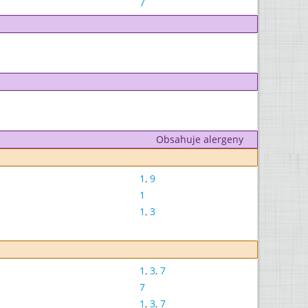
7
Obsahuje alergeny
1
,
9
1
1
,
3
1
,
3
,
7
7
1
,
3
,
7