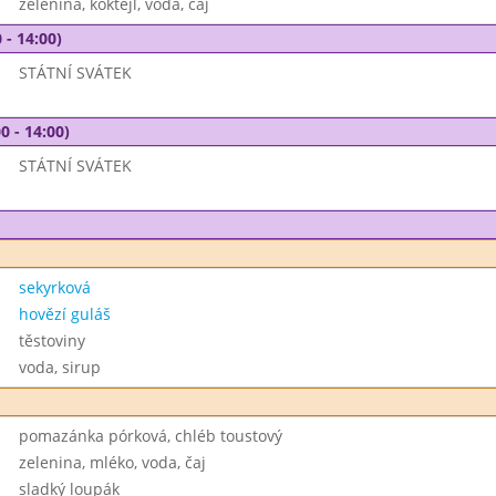
zelenina, koktejl, voda, čaj
 - 14:00)
STÁTNÍ SVÁTEK
0 - 14:00)
STÁTNÍ SVÁTEK
sekyrková
hovězí guláš
těstoviny
voda, sirup
pomazánka pórková, chléb toustový
zelenina, mléko, voda, čaj
sladký loupák