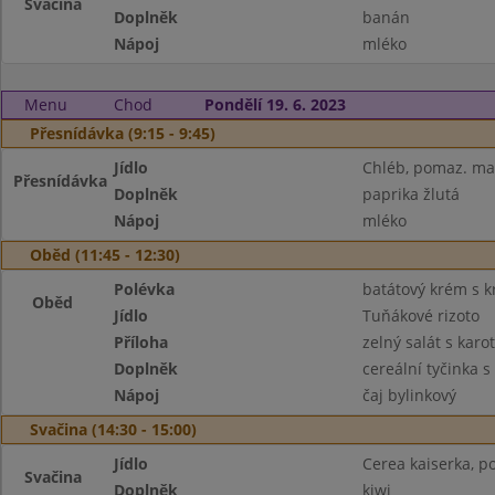
Svačina
Doplněk
banán
Nápoj
mléko
Menu
Chod
Pondělí 19. 6. 2023
Přesnídávka (9:15 - 9:45)
Jídlo
Chléb, pomaz. ma
Přesnídávka
Doplněk
paprika žlutá
Nápoj
mléko
Oběd (11:45 - 12:30)
Polévka
batátový krém s k
Oběd
Jídlo
Tuňákové rizoto
Příloha
zelný salát s karo
Doplněk
cereální tyčinka s
Nápoj
čaj bylinkový
Svačina (14:30 - 15:00)
Jídlo
Cerea kaiserka, p
Svačina
Doplněk
kiwi