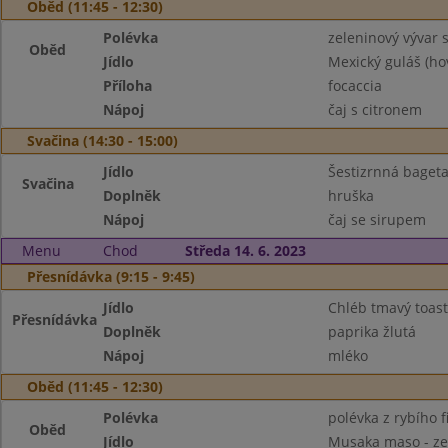
Oběd (11:45 - 12:30)
Polévka
zeleninový vývar s
Oběd
Jídlo
Mexický guláš (ho
Příloha
focaccia
Nápoj
čaj s citronem
Svačina (14:30 - 15:00)
Jídlo
Šestizrnná baget
Svačina
Doplněk
hruška
Nápoj
čaj se sirupem
Menu
Chod
Středa 14. 6. 2023
Přesnídávka (9:15 - 9:45)
Jídlo
Chléb tmavý toast
Přesnídávka
Doplněk
paprika žlutá
Nápoj
mléko
Oběd (11:45 - 12:30)
Polévka
polévka z rybího fi
Oběd
Jídlo
Musaka maso - ze