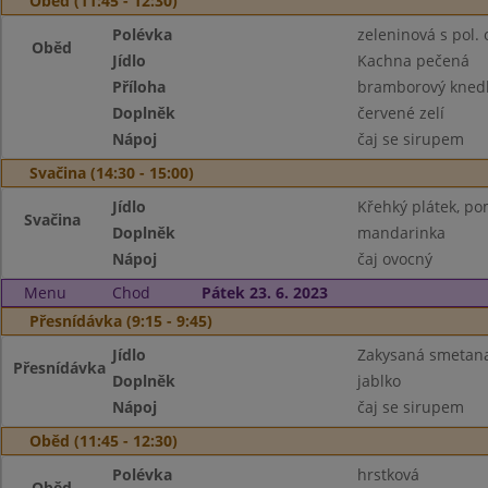
Oběd (11:45 - 12:30)
Polévka
zeleninová s pol.
Oběd
Jídlo
Kachna pečená
Příloha
bramborový knedl
Doplněk
červené zelí
Nápoj
čaj se sirupem
Svačina (14:30 - 15:00)
Jídlo
Křehký plátek, po
Svačina
Doplněk
mandarinka
Nápoj
čaj ovocný
Menu
Chod
Pátek 23. 6. 2023
Přesnídávka (9:15 - 9:45)
Jídlo
Zakysaná smetana
Přesnídávka
Doplněk
jablko
Nápoj
čaj se sirupem
Oběd (11:45 - 12:30)
Polévka
hrstková
Oběd