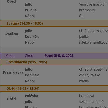
Oběd
Jídlo
Vepřové maso v h
Příloha
brambory
Nápoj
čaj
Svačina (14:30 - 15:00)
Jídlo
Chléb podmáslový
Svačina
Doplněk
jablko
Nápoj
mléko s vanilkovo
Menu
Chod
Pondělí 5. 6. 2023
Přesnídávka (9:15 - 9:45)
Jídlo
Chléb střapatý ( 
Přesnídávka
Doplněk
cherry rajské
Nápoj
mléko
Oběd (11:45 - 12:30)
Polévka
hrachová
Oběd
Jídlo
Sekaná pečené
Příloha
bramborová kaše