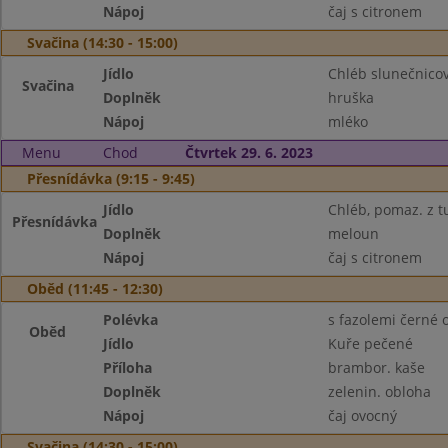
Nápoj
čaj s citronem
Svačina (14:30 - 15:00)
Jídlo
Chléb slunečnicov
Svačina
Doplněk
hruška
Nápoj
mléko
Menu
Chod
Čtvrtek 29. 6. 2023
Přesnídávka (9:15 - 9:45)
Jídlo
Chléb, pomaz. z 
Přesnídávka
Doplněk
meloun
Nápoj
čaj s citronem
Oběd (11:45 - 12:30)
Polévka
s fazolemi černé 
Oběd
Jídlo
Kuře pečené
Příloha
brambor. kaše
Doplněk
zelenin. obloha
Nápoj
čaj ovocný
Svačina (14:30 - 15:00)