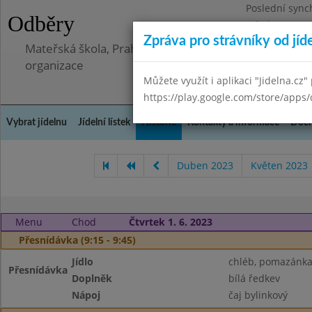
Poslední sync
Odběry
Středa 8.7.202
Zpráva pro strávníky od jíd
Mateřská škola, Praha 5 - Barrandov, Lohniského 851
organizace
Můžete využít i aplikaci "Jidelna.cz"
https://play.google.com/store/apps/
Vybrat jídelnu
Jídelní lístek
Historie
Kontakty a informace
Doch
Duben 2023
Květen 2023
Menu
Chod
Čtvrtek 1. 6. 2023
Přesnídávka (9:15 - 9:45)
Jídlo
chléb, pomazánk
Přesnídávka
Doplněk
bílá ředkev
Nápoj
čaj bylinkový