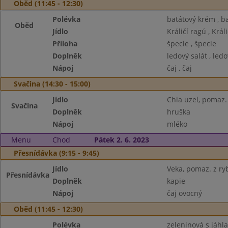
Oběd (11:45 - 12:30)
Polévka
batátový krém , b
Oběd
Jídlo
Králičí ragú , Král
Příloha
špecle , špecle
Doplněk
ledový salát , ledo
Nápoj
čaj , čaj
Svačina (14:30 - 15:00)
Jídlo
Chia uzel, pomaz.
Svačina
Doplněk
hruška
Nápoj
mléko
Menu
Chod
Pátek 2. 6. 2023
Přesnídávka (9:15 - 9:45)
Jídlo
Veka, pomaz. z ry
Přesnídávka
Doplněk
kapie
Nápoj
čaj ovocný
Oběd (11:45 - 12:30)
Polévka
zeleninová s jáhl