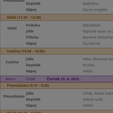
Přesnídávka
Doplněk
kedlubna
Nápoj
čaj se sirupem
Oběd (11:45 - 12:30)
Polévka
špenátová
Oběd
Jídlo
Vepřové maso se 
Příloha
barevné těstoviny
Nápoj
čaj ovocný
Svačina (14:30 - 15:00)
Jídlo
Veka, džemové má
Svačina
Doplněk
hruška
Nápoj
mléko
Menu
Chod
Čtvrtek 22. 6. 2023
Přesnídávka (9:15 - 9:45)
Jídlo
Chléb, Rama máslo
Přesnídávka
Doplněk
ledový salát
Nápoj
mléko