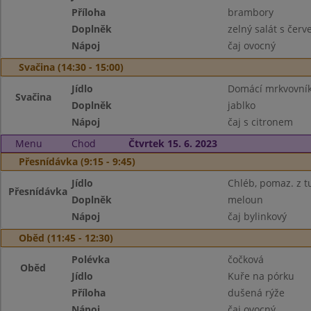
Příloha
brambory
Doplněk
zelný salát s čer
Nápoj
čaj ovocný
Svačina (14:30 - 15:00)
Jídlo
Domácí mrkvovní
Svačina
Doplněk
jablko
Nápoj
čaj s citronem
Menu
Chod
Čtvrtek 15. 6. 2023
Přesnídávka (9:15 - 9:45)
Jídlo
Chléb, pomaz. z 
Přesnídávka
Doplněk
meloun
Nápoj
čaj bylinkový
Oběd (11:45 - 12:30)
Polévka
čočková
Oběd
Jídlo
Kuře na pórku
Příloha
dušená rýže
Nápoj
čaj ovocný