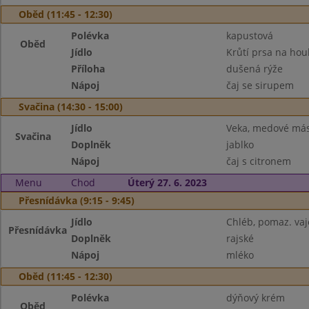
Oběd (11:45 - 12:30)
Polévka
kapustová
Oběd
Jídlo
Krůtí prsa na ho
Příloha
dušená rýže
Nápoj
čaj se sirupem
Svačina (14:30 - 15:00)
Jídlo
Veka, medové más
Svačina
Doplněk
jablko
Nápoj
čaj s citronem
Menu
Chod
Úterý 27. 6. 2023
Přesnídávka (9:15 - 9:45)
Jídlo
Chléb, pomaz. va
Přesnídávka
Doplněk
rajské
Nápoj
mléko
Oběd (11:45 - 12:30)
Polévka
dýňový krém
Oběd