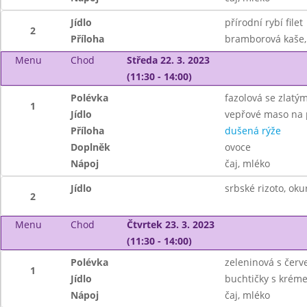
Jídlo
přírodní rybí filet
2
Příloha
bramborová kaše,
Menu
Chod
Středa 22. 3. 2023
(11:30 - 14:00)
Polévka
fazolová se zlatý
1
Jídlo
vepřové maso na 
Příloha
dušená rýže
Doplněk
ovoce
Nápoj
čaj, mléko
Jídlo
srbské rizoto, oku
2
Menu
Chod
Čtvrtek 23. 3. 2023
(11:30 - 14:00)
Polévka
zeleninová s čer
1
Jídlo
buchtičky s krém
Nápoj
čaj, mléko