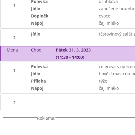
Polévka
drůbková
1
Jídlo
zapečené brambo
Doplněk
ovoce
Nápoj
čaj, mléko
Jídlo
těstovinový salát
2
Menu
Chod
Pátek 31. 3. 2023
(11:30 - 14:00)
Polévka
celerová s opeče
1
Jídlo
hovězí maso na 
Příloha
rýže
Nápoj
čaj, mléko
2
Reklama: