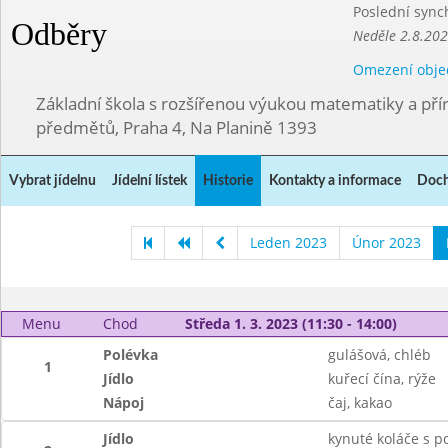
Poslední sync
Odběry
Neděle 2.8.20
Omezení obje
Základní škola s rozšířenou výukou matematiky a př
předmětů, Praha 4, Na Planině 1393
Vybrat jídelnu
Jídelní lístek
Historie
Kontakty a informace
Doch
Leden 2023
Únor 2023
Menu
Chod
Středa 1. 3. 2023 (11:30 - 14:00)
Polévka
gulášová, chléb
1
Jídlo
kuřecí čína, rýže
Nápoj
čaj, kakao
Jídlo
kynuté koláče s p