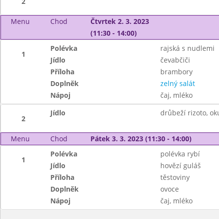
2
Menu
Chod
Čtvrtek 2. 3. 2023
(11:30 - 14:00)
Polévka
rajská s nudlemi
1
Jídlo
čevabčiči
Příloha
brambory
Doplněk
zelný salát
Nápoj
čaj, mléko
Jídlo
drůbeží rizoto, ok
2
Menu
Chod
Pátek 3. 3. 2023 (11:30 - 14:00)
Polévka
polévka rybí
1
Jídlo
hovězí guláš
Příloha
těstoviny
Doplněk
ovoce
Nápoj
čaj, mléko