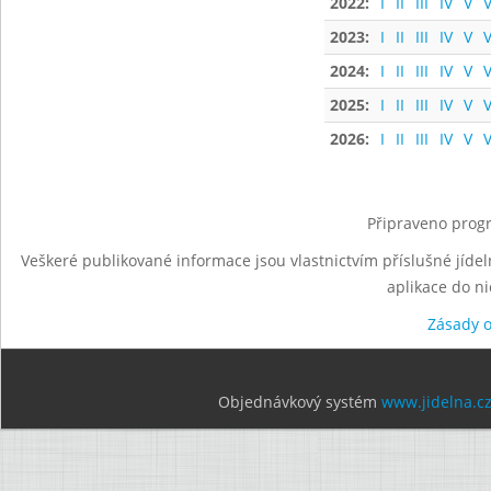
2022:
I
II
III
IV
V
V
2023:
I
II
III
IV
V
V
2024:
I
II
III
IV
V
V
2025:
I
II
III
IV
V
V
2026:
I
II
III
IV
V
V
Připraveno progr
Veškeré publikované informace jsou vlastnictvím příslušné jídel
aplikace do n
Zásady 
Objednávkový systém
www.jidelna.c