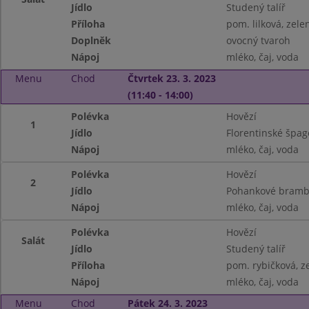
Jídlo
Studený talíř
Příloha
pom. lilková, zele
Doplněk
ovocný tvaroh
Nápoj
mléko, čaj, voda
Menu
Chod
Čtvrtek 23. 3. 2023
(11:40 - 14:00)
Polévka
Hovězí
1
Jídlo
Florentinské špage
Nápoj
mléko, čaj, voda
Polévka
Hovězí
2
Jídlo
Pohankové bramb
Nápoj
mléko, čaj, voda
Polévka
Hovězí
Salát
Jídlo
Studený talíř
Příloha
pom. rybičková, z
Nápoj
mléko, čaj, voda
Menu
Chod
Pátek 24. 3. 2023