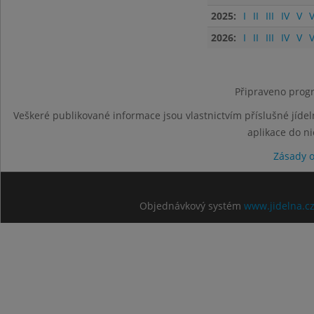
2025:
I
II
III
IV
V
V
2026:
I
II
III
IV
V
V
Připraveno progr
Veškeré publikované informace jsou vlastnictvím příslušné jídel
aplikace do n
Zásady 
Objednávkový systém
www.jidelna.c