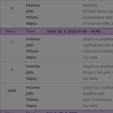
Polévka
Zelňačka
2
Jídlo
Přírodní kuřecí pl
Příloha
nastavovaná kaše
Nápoj
ochucené mléko, č
Menu
Chod
Úterý 28. 3. 2023 (11:40 - 14:00)
Polévka
Slepičí se zavářko
1
Jídlo
Vepřová pečeně, 
Příloha
celozrnné knedlík
Nápoj
čaj, voda
Polévka
Slepičí se zavářko
2
Jídlo
Rizoto z benátek, 
Nápoj
čaj, voda
Polévka
Slepičí se zavářko
Salát
Jídlo
Studený talíř
Příloha
pom. brokolicová,
Nápoj
čaj, voda