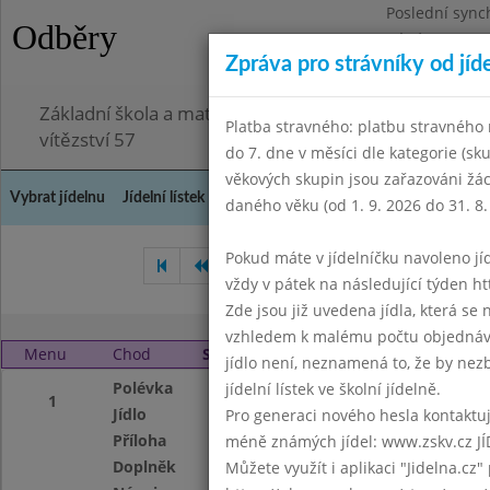
Poslední sync
Odběry
Pátek 3.7.2026
Zpráva pro strávníky od jíd
Omezení obje
Základní škola a mateřská škola Chodov, Praha 4, K
Platba stravného: platbu stravného n
vítězství 57
do 7. dne v měsíci dle kategorie (sk
věkových skupin jsou zařazováni žác
Vybrat jídelnu
Jídelní lístek
Historie
Kontakty a informace
Doch
daného věku (od 1. 9. 2026 do 31. 8.
Pokud máte v jídelníčku navoleno jídlo
Leden 2023
Únor 2023
vždy v pátek na následující týden htt
Zde jsou již uvedena jídla, která se
vzhledem k malému počtu objednávek
Menu
Chod
Středa 1. 3. 2023 (11:40 - 14:00)
jídlo není, neznamená to, že by nezby
Polévka
Cizrnová
jídelní lístek ve školní jídelně.
1
Jídlo
Obalovaná ryba, c
Pro generaci nového hesla kontaktujt
Příloha
brambory m.m.
méně známých jídel: www.zskv.cz JÍ
Doplněk
kompot
Můžete využít i aplikaci "Jidelna.cz"