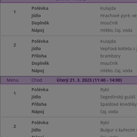
Polévka
Kulajda
1
Jídlo
Hrachové pyré, ve
Doplněk
moučník
Nápoj
mléko, čaj, voda
Polévka
Kulajda
2
Jídlo
Vepřová kotleta s 
Příloha
brambory
Doplněk
moučník
Nápoj
mléko, čaj, voda
Menu
Chod
Úterý 21. 3. 2023 (11:40 - 14:00)
Polévka
Rybí
1
Jídlo
Segedínský guláš
Příloha
špaldové knedlíky
Nápoj
čaj, voda
Polévka
Rybí
2
Jídlo
Bulgur s kuřecím