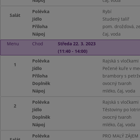
Nápoj
čaj, voda
Polévka
Rybí
Salát
Jídlo
Studený talíř
Příloha
pom. drožďová, ze
Nápoj
čaj, voda
Menu
Chod
Středa 22. 3. 2023
(11:40 - 14:00)
Polévka
Rajská s vločkami
1
Jídlo
Pečené kuře v m
Příloha
brambory s petrž
Doplněk
ovocný tvaroh
Nápoj
mléko, čaj, voda
Polévka
Rajská s vločkami
2
Jídlo
Těstoviny po lotri
Doplněk
ovocný tvaroh
Nápoj
mléko, čaj, voda
Polévka
PRO MALÝ ZÁJEM
Salát