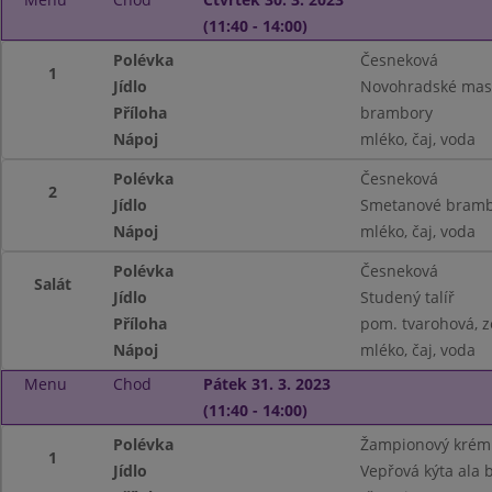
(11:40 - 14:00)
Polévka
Česneková
1
Jídlo
Novohradské mas
Příloha
brambory
Nápoj
mléko, čaj, voda
Polévka
Česneková
2
Jídlo
Smetanové bramb
Nápoj
mléko, čaj, voda
Polévka
Česneková
Salát
Jídlo
Studený talíř
Příloha
pom. tvarohová, z
Nápoj
mléko, čaj, voda
Menu
Chod
Pátek 31. 3. 2023
(11:40 - 14:00)
Polévka
Žampionový krém
1
Jídlo
Vepřová kýta ala 