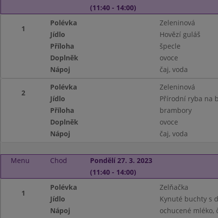
(11:40 - 14:00)
Polévka
Zeleninová
1
Jídlo
Hovězí guláš
Příloha
špecle
Doplněk
ovoce
Nápoj
čaj, voda
Polévka
Zeleninová
2
Jídlo
Přírodní ryba na 
Příloha
brambory
Doplněk
ovoce
Nápoj
čaj, voda
Menu
Chod
Pondělí 27. 3. 2023
(11:40 - 14:00)
Polévka
Zelňačka
1
Jídlo
Kynuté buchty s 
Nápoj
ochucené mléko, č