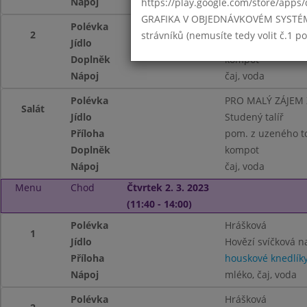
Nápoj
čaj, voda
https://play.google.com/store/apps/
GRAFIKA V OBJEDNÁVKOVÉM SYSTÉMU -
Polévka
Cizrnová
2
strávníků (nemusíte tedy volit č.1 
Jídlo
Chlupaté knedlík
Doplněk
kompot
Nápoj
čaj, voda
Polévka
PRO MALÝ ZÁJEM
Salát
Jídlo
Studený talíř
Příloha
pom. z uzeného to
Doplněk
kompot
Nápoj
čaj, voda
Menu
Chod
Čtvrtek 2. 3. 2023
(11:40 - 14:00)
Polévka
Hrášková
1
Jídlo
Hovězí svíčková 
Příloha
houskové knedlík
Nápoj
mléko, čaj, voda
Polévka
Hrášková