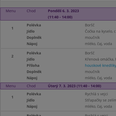
Menu
Chod
Pondělí 6. 3. 2023
(11:40 - 14:00)
Polévka
Boršč
1
Jídlo
Čočka na kyselo, 
Doplněk
moučník
Nápoj
mléko, čaj, voda
Polévka
Boršč
2
Jídlo
Křenová omáčka, 
Příloha
houskové knedlík
Doplněk
moučník
Nápoj
mléko, čaj, voda
Menu
Chod
Úterý 7. 3. 2023 (11:40 - 14:00)
Polévka
Rychlá s vejci
1
Jídlo
Střapačky se zelí
Nápoj
mléko, čaj, voda
Polévka
Rychlá s vejci