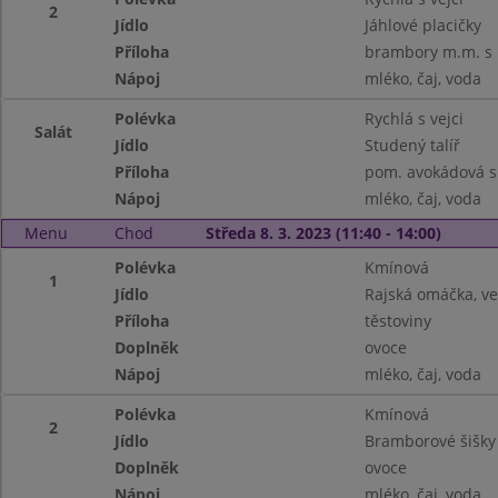
2
Jídlo
Jáhlové placičky
Příloha
brambory m.m. s 
Nápoj
mléko, čaj, voda
Polévka
Rychlá s vejci
Salát
Jídlo
Studený talíř
Příloha
pom. avokádová s 
Nápoj
mléko, čaj, voda
Menu
Chod
Středa 8. 3. 2023 (11:40 - 14:00)
Polévka
Kmínová
1
Jídlo
Rajská omáčka, v
Příloha
těstoviny
Doplněk
ovoce
Nápoj
mléko, čaj, voda
Polévka
Kmínová
2
Jídlo
Bramborové šišky
Doplněk
ovoce
Nápoj
mléko, čaj, voda