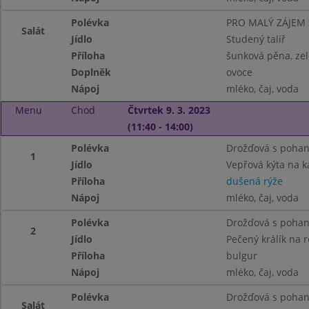
Polévka
PRO MALÝ ZÁJEM
Salát
Jídlo
Studený talíř
Příloha
šunková pěna, zel
Doplněk
ovoce
Nápoj
mléko, čaj, voda
Menu
Chod
Čtvrtek 9. 3. 2023
(11:40 - 14:00)
Polévka
Drožďová s poha
1
Jídlo
Vepřová kýta na k
Příloha
dušená rýže
Nápoj
mléko, čaj, voda
Polévka
Drožďová s poha
2
Jídlo
Pečený králík na
Příloha
bulgur
Nápoj
mléko, čaj, voda
Polévka
Drožďová s poha
Salát