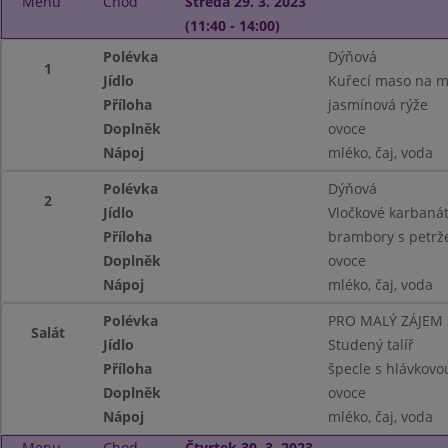
Menu
Chod
Středa 29. 3. 2023
(11:40 - 14:00)
Polévka
Dýňová
1
Jídlo
Kuřecí maso na m
Příloha
jasmínová rýže
Doplněk
ovoce
Nápoj
mléko, čaj, voda
Polévka
Dýňová
2
Jídlo
Vločkové karbaná
Příloha
brambory s petrž
Doplněk
ovoce
Nápoj
mléko, čaj, voda
Polévka
PRO MALÝ ZÁJEM
Salát
Jídlo
Studený talíř
Příloha
špecle s hlávkovo
Doplněk
ovoce
Nápoj
mléko, čaj, voda
Menu
Chod
Čtvrtek 30. 3. 2023