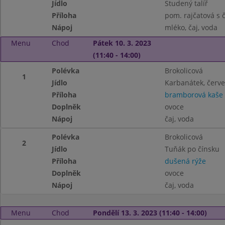
Jídlo
Studený talíř
Příloha
pom. rajčatová s 
Nápoj
mléko, čaj, voda
Menu
Chod
Pátek 10. 3. 2023
(11:40 - 14:00)
Polévka
Brokolicová
1
Jídlo
Karbanátek, červ
Příloha
bramborová kaše
Doplněk
ovoce
Nápoj
čaj, voda
Polévka
Brokolicová
2
Jídlo
Tuňák po čínsku
Příloha
dušená rýže
Doplněk
ovoce
Nápoj
čaj, voda
Menu
Chod
Pondělí 13. 3. 2023 (11:40 - 14:00)