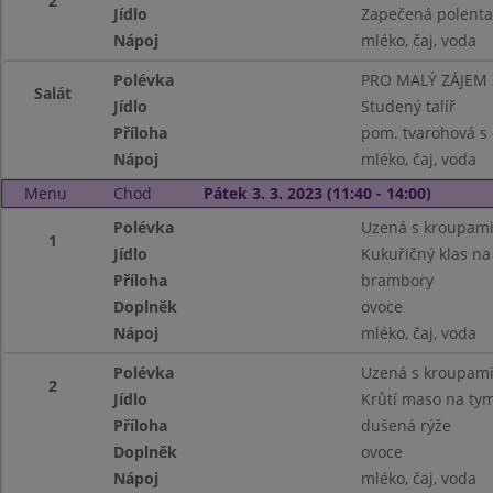
2
Jídlo
Zapečená polenta
Nápoj
mléko, čaj, voda
Polévka
PRO MALÝ ZÁJEM
Salát
Jídlo
Studený talíř
Příloha
pom. tvarohová s 
Nápoj
mléko, čaj, voda
Menu
Chod
Pátek 3. 3. 2023 (11:40 - 14:00)
Polévka
Uzená s kroupam
1
Jídlo
Kukuřičný klas na
Příloha
brambory
Doplněk
ovoce
Nápoj
mléko, čaj, voda
Polévka
Uzená s kroupam
2
Jídlo
Krůtí maso na ty
Příloha
dušená rýže
Doplněk
ovoce
Nápoj
mléko, čaj, voda