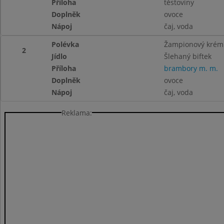
Příloha
těstoviny
Doplněk
ovoce
Nápoj
čaj, voda
Polévka
Žampionový krém
2
Jídlo
Šlehaný biftek
Příloha
brambory m. m.
Doplněk
ovoce
Nápoj
čaj, voda
Reklama: