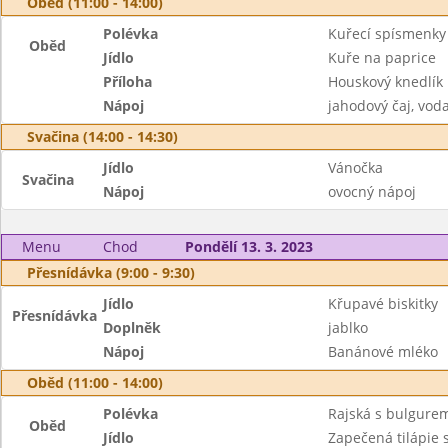
Oběd (11:00 - 14:00)
Polévka
Kuřecí spísmenky
Oběd
Jídlo
Kuře na paprice
Příloha
Houskový knedlík
Nápoj
jahodový čaj, vod
Svačina (14:00 - 14:30)
Jídlo
Vánočka
Svačina
Nápoj
ovocný nápoj
Menu
Chod
Pondělí 13. 3. 2023
Přesnídávka (9:00 - 9:30)
Jídlo
Křupavé biskitky
Přesnídávka
Doplněk
jablko
Nápoj
Banánové mléko
Oběd (11:00 - 14:00)
Polévka
Rajská s bulgure
Oběd
Jídlo
Zapečená tilápie 