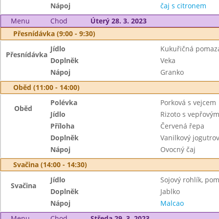
Nápoj
čaj s citronem
Menu
Chod
Úterý 28. 3. 2023
Přesnídávka (9:00 - 9:30)
Jídlo
Kukuřičná pomazá
Přesnídávka
Doplněk
Veka
Nápoj
Granko
Oběd (11:00 - 14:00)
Polévka
Porková s vejcem
Oběd
Jídlo
Rizoto s vepřov
Příloha
Červená řepa
Doplněk
Vanilkový jogutro
Nápoj
Ovocný čaj
Svačina (14:00 - 14:30)
Jídlo
Sojový rohlík, p
Svačina
Doplněk
Jablko
Nápoj
Malcao
Menu
Chod
Středa 29. 3. 2023