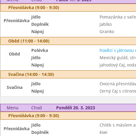
Přesnídávka (9:00 - 9:30)
Jídlo
Pomazánka z vař
Přesnídávka
Doplněk
Jablko
Nápoj
Granko
Oběd (11:00 - 14:00)
Polévka
hovězí s játrovou 
Oběd
Jídlo
Mexický guláš, st
Nápoj
jahodový čaj, vod
Svačina (14:00 - 14:30)
Jídlo
Ovocná přesnídávk
Svačina
Nápoj
černý čaj s citro
Menu
Chod
Pondělí 20. 3. 2023
Přesnídávka (9:00 - 9:30)
Jídlo
Chléb s máslem 
Přesnídávka
Doplněk
kiwi