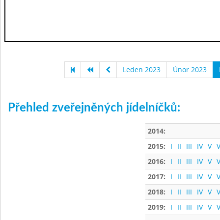
Leden 2023
Únor 2023
Přehled zveřejněných jídelníčků:
2014:
2015:
I
II
III
IV
V
V
2016:
I
II
III
IV
V
V
2017:
I
II
III
IV
V
V
2018:
I
II
III
IV
V
V
2019:
I
II
III
IV
V
V