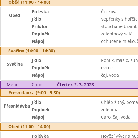
Oběd (11:00 - 14:00)
Polévka
Čočková
Oběd
Jídlo
Vepřenky s hořčic
Příloha
šťouchané bramb
Doplněk
zeleninový salát
Nápoj
ochucené mléko, č
Svačina (14:00 - 14:30)
Jídlo
Rohlík, máslo, šu
Svačina
Doplněk
ovoce
Nápoj
čaj, voda
Menu
Chod
Čtvrtek 2. 3. 2023
Přesnídávka (9:00 - 9:30)
Jídlo
Chléb žitný, pom
Přesnídávka
Doplněk
zelenina
Nápoj
Caro, čaj, voda
Oběd (11:00 - 14:00)
Polévka
Hovězí vývar s nu