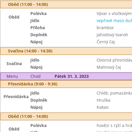
Oběd (11:00 - 14:00)
Polévka
Vývar s vločkový
Oběd
Jídlo
vepřové maso duš
Příloha
brambor
Doplněk
Jahodový tvaroh
Nápoj
Černý čaj
Svačina (14:00 - 14:30)
Jídlo
Ovocná přesnídávk
Svačina
Nápoj
Malinový čaj
Menu
Chod
Pátek 31. 3. 2023
Přesnídávka (9:00 - 9:30)
Jídlo
Chléb, pomazánka
Přesnídávka
Doplněk
Hruška
Nápoj
Kakao
Oběd (11:00 - 14:00)
Polévka
hovězí s rýží a h
Oběd