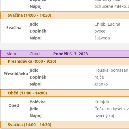
Nápoj
ochucené mléko, č
Svačina (14:00 - 14:30)
Jídlo
Chléb, Lučina
Svačina
Doplněk
ovoce
Nápoj
čaj,voda
Menu
Chod
Pondělí 6. 3. 2023
Přesnídávka (9:00 - 9:30)
Jídlo
Houska, pomazánk
Přesnídávka
Doplněk
rajče
Nápoj
granko
Oběd (11:00 - 14:00)
Polévka
Kulajda
Oběd
Jídlo
Čočka na kyselo, v
Nápoj
ovocný čaj
Svačina (14:00 - 14:30)