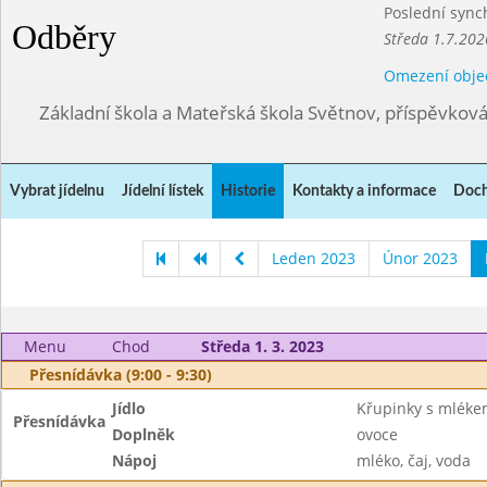
Poslední sync
Odběry
Středa 1.7.202
Omezení obje
Základní škola a Mateřská škola Světnov, příspěvkov
Vybrat jídelnu
Jídelní lístek
Historie
Kontakty a informace
Doch
Leden 2023
Únor 2023
Menu
Chod
Středa 1. 3. 2023
Přesnídávka (9:00 - 9:30)
Jídlo
Křupinky s mlék
Přesnídávka
Doplněk
ovoce
Nápoj
mléko, čaj, voda