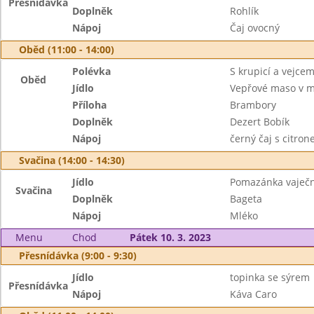
Přesnídávka
Doplněk
Rohlík
Nápoj
Čaj ovocný
Oběd (11:00 - 14:00)
Polévka
S krupicí a vejce
Oběd
Jídlo
Vepřové maso v m
Příloha
Brambory
Doplněk
Dezert Bobík
Nápoj
černý čaj s citro
Svačina (14:00 - 14:30)
Jídlo
Pomazánka vaječ
Svačina
Doplněk
Bageta
Nápoj
Mléko
Menu
Chod
Pátek 10. 3. 2023
Přesnídávka (9:00 - 9:30)
Jídlo
topinka se sýrem
Přesnídávka
Nápoj
Káva Caro