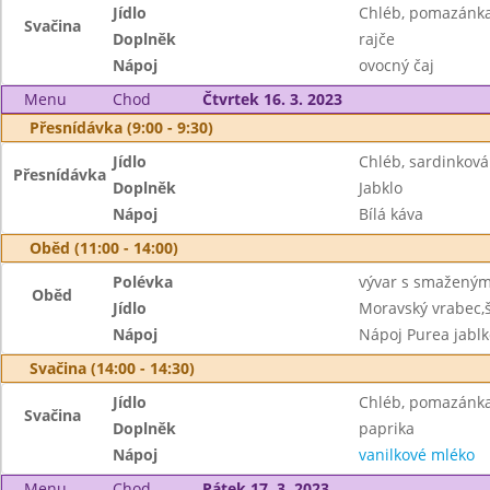
Jídlo
Chléb, pomazánka
Svačina
Doplněk
rajče
Nápoj
ovocný čaj
Menu
Chod
Čtvrtek 16. 3. 2023
Přesnídávka (9:00 - 9:30)
Jídlo
Chléb, sardinkov
Přesnídávka
Doplněk
Jabklo
Nápoj
Bílá káva
Oběd (11:00 - 14:00)
Polévka
vývar s smažený
Oběd
Jídlo
Moravský vrabec,š
Nápoj
Nápoj Purea jablk
Svačina (14:00 - 14:30)
Jídlo
Chléb, pomazánka
Svačina
Doplněk
paprika
Nápoj
vanilkové mléko
Menu
Chod
Pátek 17. 3. 2023