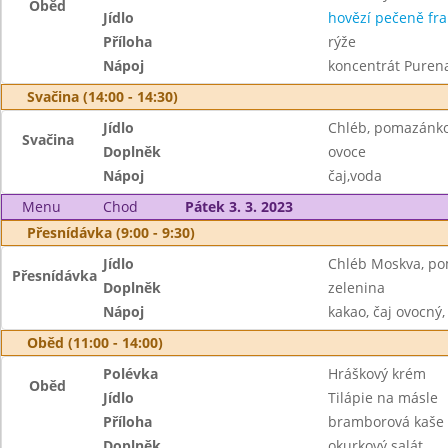
Oběd
Jídlo
hovězí pečeně fra
Příloha
rýže
Nápoj
koncentrát Purena
Svačina (14:00 - 14:30)
Jídlo
Chléb, pomazánk
Svačina
Doplněk
ovoce
Nápoj
čaj,voda
Menu
Chod
Pátek 3. 3. 2023
Přesnídávka (9:00 - 9:30)
Jídlo
Chléb Moskva, p
Přesnídávka
Doplněk
zelenina
Nápoj
kakao, čaj ovocný,
Oběd (11:00 - 14:00)
Polévka
Hráškový krém
Oběd
Jídlo
Tilápie na másle
Příloha
bramborová kaše
Doplněk
okurkový salát