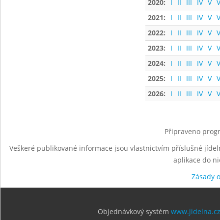
2020:
I
II
III
IV
V
V
2021:
I
II
III
IV
V
V
2022:
I
II
III
IV
V
V
2023:
I
II
III
IV
V
V
2024:
I
II
III
IV
V
V
2025:
I
II
III
IV
V
V
2026:
I
II
III
IV
V
V
Připraveno progr
Veškeré publikované informace jsou vlastnictvím příslušné jídel
aplikace do n
Zásady 
Objednávkový systém
www.jidelna.c