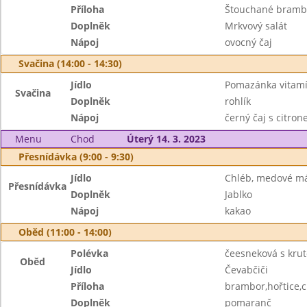
Příloha
Štouchané bramb
Doplněk
Mrkvový salát
Nápoj
ovocný čaj
Svačina (14:00 - 14:30)
Jídlo
Pomazánka vitam
Svačina
Doplněk
rohlík
Nápoj
černý čaj s citro
Menu
Chod
Úterý 14. 3. 2023
Přesnídávka (9:00 - 9:30)
Jídlo
Chléb, medové m
Přesnídávka
Doplněk
Jablko
Nápoj
kakao
Oběd (11:00 - 14:00)
Polévka
čeesneková s kru
Oběd
Jídlo
Čevabčiči
Příloha
brambor,hořtice,c
Doplněk
pomaranč