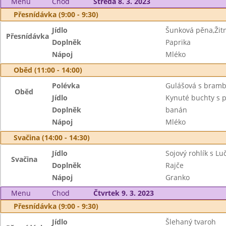
Menu
Chod
Středa 8. 3. 2023
Přesnídávka (9:00 - 9:30)
Jídlo
Šunková pěna,Žit
Přesnídávka
Doplněk
Paprika
Nápoj
Mléko
Oběd (11:00 - 14:00)
Polévka
Gulášová s bram
Oběd
Jídlo
Kynuté buchty s p
Doplněk
banán
Nápoj
Mléko
Svačina (14:00 - 14:30)
Jídlo
Sojový rohlík s Lu
Svačina
Doplněk
Rajče
Nápoj
Granko
Menu
Chod
Čtvrtek 9. 3. 2023
Přesnídávka (9:00 - 9:30)
Jídlo
Šlehaný tvaroh