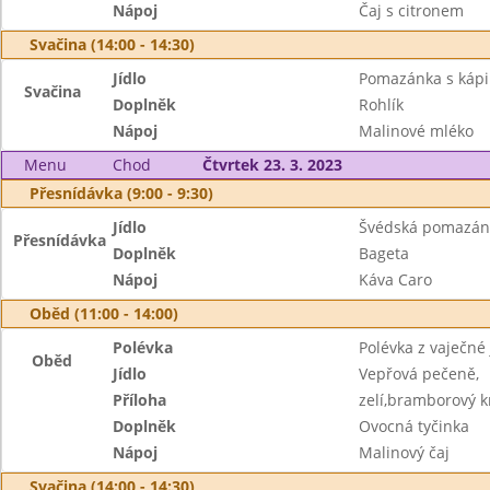
Nápoj
Čaj s citronem
Svačina (14:00 - 14:30)
Jídlo
Pomazánka s kápi
Svačina
Doplněk
Rohlík
Nápoj
Malinové mléko
Menu
Chod
Čtvrtek 23. 3. 2023
Přesnídávka (9:00 - 9:30)
Jídlo
Švédská pomazán
Přesnídávka
Doplněk
Bageta
Nápoj
Káva Caro
Oběd (11:00 - 14:00)
Polévka
Polévka z vaječné 
Oběd
Jídlo
Vepřová pečeně,
Příloha
zelí,bramborový k
Doplněk
Ovocná tyčinka
Nápoj
Malinový čaj
Svačina (14:00 - 14:30)