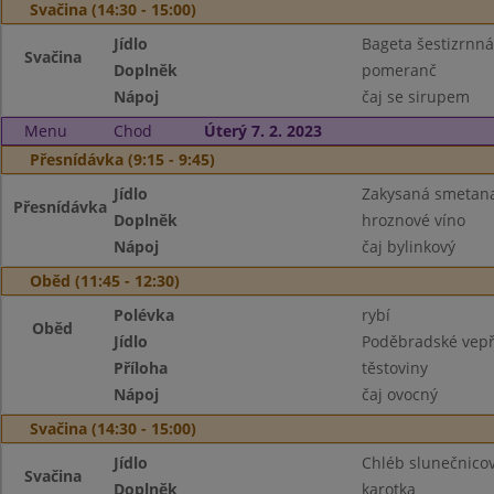
Svačina (14:30 - 15:00)
Jídlo
Bageta šestizrnná,
Svačina
Doplněk
pomeranč
Nápoj
čaj se sirupem
Menu
Chod
Úterý 7. 2. 2023
Přesnídávka (9:15 - 9:45)
Jídlo
Zakysaná smetana 
Přesnídávka
Doplněk
hroznové víno
Nápoj
čaj bylinkový
Oběd (11:45 - 12:30)
Polévka
rybí
Oběd
Jídlo
Poděbradské vep
Příloha
těstoviny
Nápoj
čaj ovocný
Svačina (14:30 - 15:00)
Jídlo
Chléb slunečnicov
Svačina
Doplněk
karotka