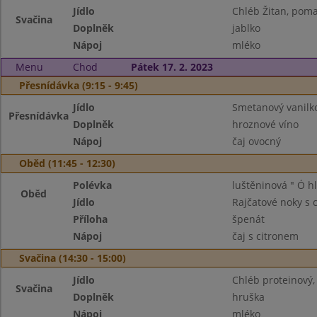
Jídlo
Chléb Žitan, poma
Svačina
Doplněk
jablko
Nápoj
mléko
Menu
Chod
Pátek 17. 2. 2023
Přesnídávka (9:15 - 9:45)
Jídlo
Smetanový vanilko
Přesnídávka
Doplněk
hroznové víno
Nápoj
čaj ovocný
Oběd (11:45 - 12:30)
Polévka
luštěninová " Ó h
Oběd
Jídlo
Rajčatové noky s 
Příloha
špenát
Nápoj
čaj s citronem
Svačina (14:30 - 15:00)
Jídlo
Chléb proteinový,
Svačina
Doplněk
hruška
Nápoj
mléko