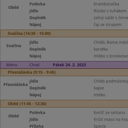
Polévka
bramboračka
Oběd
Jídlo
Rizoto s tuňákem 
Doplněk
zelný salát s čer
Nápoj
čaj se sirupem
Svačina (14:30 - 15:00)
Jídlo
Chléb, Rama más
Svačina
Doplněk
karotka
Nápoj
mléko s broskvovo
Menu
Chod
Pátek 24. 2. 2023
Přesnídávka (9:15 - 9:45)
Jídlo
Chléb podmáslový
Přesnídávka
Doplněk
kapie
Nápoj
mléko
Oběd (11:45 - 12:30)
Polévka
boršč ze seitanu
Oběd
Jídlo
Krůtí maso na ho
Příloha
špecle