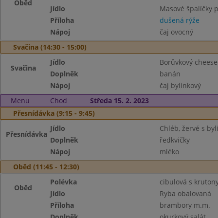
Oběd
Jídlo
Masové špalíčky p
Příloha
dušená rýže
Nápoj
čaj ovocný
Svačina (14:30 - 15:00)
Jídlo
Borůvkový cheesec
Svačina
Doplněk
banán
Nápoj
čaj bylinkový
Menu
Chod
Středa 15. 2. 2023
Přesnídávka (9:15 - 9:45)
Jídlo
Chléb, žervé s by
Přesnídávka
Doplněk
ředkvičky
Nápoj
mléko
Oběd (11:45 - 12:30)
Polévka
cibulová s kruton
Oběd
Jídlo
Ryba obalovaná
Příloha
brambory m.m.
Doplněk
okurkový salát