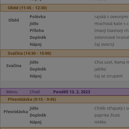
Oběd (11:45 - 12:30)
Polévka
rajská s ovesnými
Oběd
Jídlo
Hrachová kaše s c
Příloha
tmavý toastový ch
Doplněk
zeleninové hranol
Nápoj
čaj ovocný
Svačina (14:30 - 15:00)
Jídlo
Chia uzel, Rama 
Svačina
Doplněk
jablko
Nápoj
čaj se sirupem
Menu
Chod
Pondělí 13. 2. 2023
Přesnídávka (9:15 - 9:45)
Jídlo
Chléb střapatý ( 
Přesnídávka
Doplněk
paprika žlutá
Nápoj
mléko