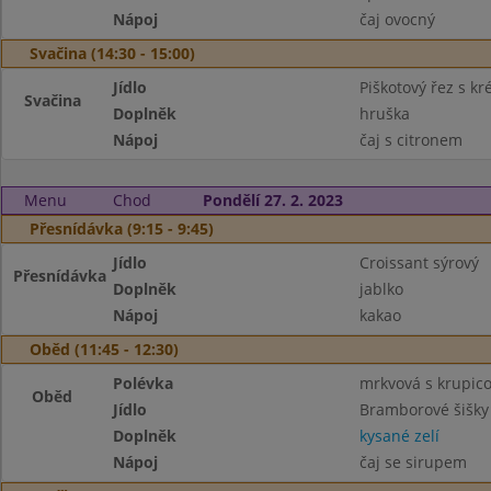
Nápoj
čaj ovocný
Svačina (14:30 - 15:00)
Jídlo
Piškotový řez s k
Svačina
Doplněk
hruška
Nápoj
čaj s citronem
Menu
Chod
Pondělí 27. 2. 2023
Přesnídávka (9:15 - 9:45)
Jídlo
Croissant sýrový
Přesnídávka
Doplněk
jablko
Nápoj
kakao
Oběd (11:45 - 12:30)
Polévka
mrkvová s krupic
Oběd
Jídlo
Bramborové šišky 
Doplněk
kysané zelí
Nápoj
čaj se sirupem