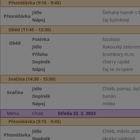
Přesnídávka (9:15 - 9:45)
Jídlo
Šlehaný tvaroh s 
Přesnídávka
Nápoj
čaj bylinkový
Oběd (11:45 - 12:30)
Polévka
fazolová
Oběd
Jídlo
Rakouský zelenino
Příloha
brambory m.m.
Doplněk
cherry rajské
Nápoj
čaj se sirupem
Svačina (14:30 - 15:00)
Jídlo
Chléb, pomaz. byl
Svačina
Doplněk
banán
Nápoj
mléko
Menu
Chod
Středa 22. 2. 2023
Přesnídávka (9:15 - 9:45)
Jídlo
Chléb, máslo, plát
Přesnídávka
Doplněk
okurka salátová