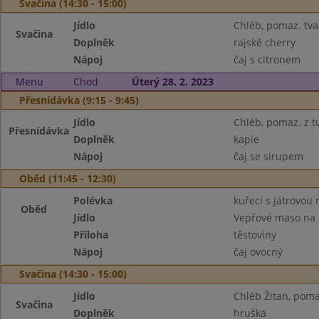
Svačina (14:30 - 15:00)
Jídlo
Chléb, pomaz. tv
Svačina
Doplněk
rajské cherry
Nápoj
čaj s citronem
Menu
Chod
Úterý 28. 2. 2023
Přesnídávka (9:15 - 9:45)
Jídlo
Chléb, pomaz. z 
Přesnídávka
Doplněk
kapie
Nápoj
čaj se sirupem
Oběd (11:45 - 12:30)
Polévka
kuřecí s játrovou r
Oběd
Jídlo
Vepřové maso na
Příloha
těstoviny
Nápoj
čaj ovocný
Svačina (14:30 - 15:00)
Jídlo
Chléb Žitan, poma
Svačina
Doplněk
hruška