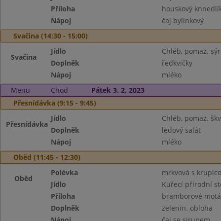
Příloha
houskový knnedlí
Nápoj
čaj bylinkový
Svačina (14:30 - 15:00)
Jídlo
Chléb, pomaz. sý
Svačina
Doplněk
ředkvičky
Nápoj
mléko
Menu
Chod
Pátek 3. 2. 2023
Přesnídávka (9:15 - 9:45)
Jídlo
Chléb, pomaz. škv
Přesnídávka
Doplněk
ledový salát
Nápoj
mléko
Oběd (11:45 - 12:30)
Polévka
mrkvová s krupic
Oběd
Jídlo
Kuřecí přírodní s
Příloha
bramborové motá
Doplněk
zelenin. obloha
Nápoj
čaj se sirupem