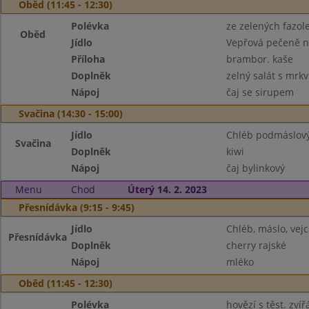
Oběd (11:45 - 12:30)
Polévka
ze zelených fazol
Oběd
Jídlo
Vepřová pečeně 
Příloha
brambor. kaše
Doplněk
zelný salát s mrkv
Nápoj
čaj se sirupem
Svačina (14:30 - 15:00)
Jídlo
Chléb podmáslový,
Svačina
Doplněk
kiwi
Nápoj
čaj bylinkový
Menu
Chod
Úterý 14. 2. 2023
Přesnídávka (9:15 - 9:45)
Jídlo
Chléb, máslo, vejc
Přesnídávka
Doplněk
cherry rajské
Nápoj
mléko
Oběd (11:45 - 12:30)
Polévka
hovězí s těst. zvíř