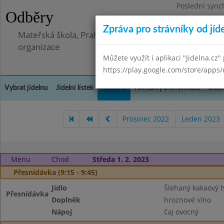
Poslední sync
Odběry
Středa 8.7.202
Zpráva pro strávníky od jíd
Mateřská škola, Praha 5 - Barrandov, Lohniského 851
organizace
Můžete využít i aplikaci "Jidelna.cz"
https://play.google.com/store/apps/
Vybrat jídelnu
Jídelní lístek
Historie
Kontakty a informace
Doch
Prosinec 2022
Leden 2023
Menu
Chod
Středa 1. 2. 2023
Přesnídávka (9:15 - 9:45)
Jídlo
Šlehaný kakaový 
Přesnídávka
Doplněk
hroznové víno
Nápoj
čaj ovocný