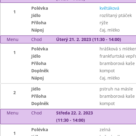
Polévka
květáková
1
Jídlo
rozlítaný ptáček
Příloha
rýže
Nápoj
čaj, mléko
Menu
Chod
Úterý 21. 2. 2023 (11:30 - 14:00)
Polévka
hrášková s mlék
1
Jídlo
frankfurtská vep
Příloha
bramborová kaše
Doplněk
kompot
Nápoj
čaj, mléko
Jídlo
pstruh na másle
2
Příloha
bramborová kaše
Doplněk
kompot
Menu
Chod
Středa 22. 2. 2023
(11:30 - 14:00)
Polévka
zelná
1