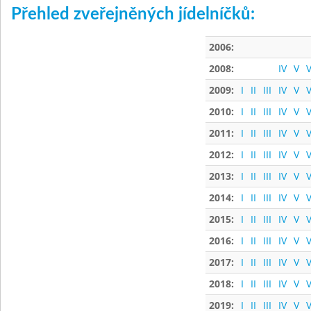
Přehled zveřejněných jídelníčků:
2006:
2008:
IV
V
V
2009:
I
II
III
IV
V
V
2010:
I
II
III
IV
V
V
2011:
I
II
III
IV
V
V
2012:
I
II
III
IV
V
V
2013:
I
II
III
IV
V
V
2014:
I
II
III
IV
V
V
2015:
I
II
III
IV
V
V
2016:
I
II
III
IV
V
V
2017:
I
II
III
IV
V
V
2018:
I
II
III
IV
V
V
2019:
I
II
III
IV
V
V