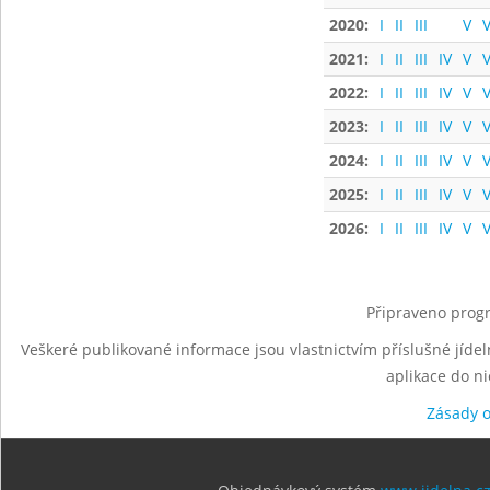
2020:
I
II
III
V
V
2021:
I
II
III
IV
V
V
2022:
I
II
III
IV
V
V
2023:
I
II
III
IV
V
V
2024:
I
II
III
IV
V
V
2025:
I
II
III
IV
V
V
2026:
I
II
III
IV
V
V
Připraveno progr
Veškeré publikované informace jsou vlastnictvím příslušné jídel
aplikace do n
Zásady 