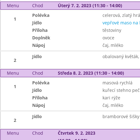
Menu
Chod
Úterý 7. 2. 2023 (11:30 - 14:00)
Polévka
celerová, zlatý hr
1
Jídlo
vepřové maso na
Příloha
těstoviny
Doplněk
ovoce
Nápoj
čaj, mléko
Jídlo
obalovaný květák,
2
Menu
Chod
Středa 8. 2. 2023 (11:30 - 14:00)
Polévka
masová rychlá
1
Jídlo
kuřecí stehno pe
Příloha
kari rýže
Nápoj
čaj, mléko
Jídlo
bramborové šišky
2
Menu
Chod
Čtvrtek 9. 2. 2023