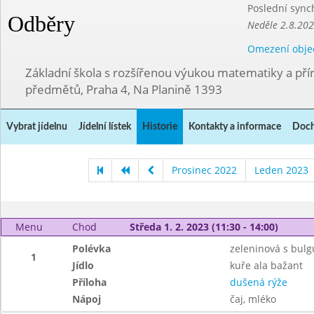
Poslední sync
Odběry
Neděle 2.8.20
Omezení obje
Základní škola s rozšířenou výukou matematiky a př
předmětů, Praha 4, Na Planině 1393
Vybrat jídelnu
Jídelní lístek
Historie
Kontakty a informace
Doch
Prosinec 2022
Leden 2023
Menu
Chod
Středa 1. 2. 2023 (11:30 - 14:00)
Polévka
zeleninová s bul
1
Jídlo
kuře ala bažant
Příloha
dušená rýže
Nápoj
čaj, mléko