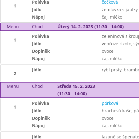
Polévka
čočková
1
Jídlo
žemlovka s jablky
Nápoj
čaj, mléko
Menu
Chod
Úterý 14. 2. 2023 (11:30 - 14:00)
Polévka
zeleninová s kro
1
Jídlo
vepřové rizoto, sý
Doplněk
ovoce
Nápoj
čaj, mléko
Jídlo
rybí prsty, brambo
2
Menu
Chod
Středa 15. 2. 2023
(11:30 - 14:00)
Polévka
pórková
1
Jídlo
hrachová kaše, pá
Doplněk
ovoce
Nápoj
čaj, mléko
Jídlo
lazaně se špenáte