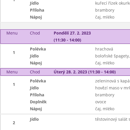
Jídlo
kuřecí řízek okurk
Příloha
brambory
Nápoj
čaj, mléko
Menu
Chod
Pondělí 27. 2. 2023
(11:30 - 14:00)
Polévka
hrachová
1
Jídlo
boloňské špagety,
Nápoj
čaj, mléko
Menu
Chod
Úterý 28. 2. 2023 (11:30 - 14:00)
Polévka
zeleninová s kap
1
Jídlo
hovězí maso v mr
Příloha
brambory
Doplněk
ovoce
Nápoj
čaj, mléko
Jídlo
těstovinový salát
2