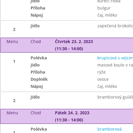
Jídlo
kuřecí rolka
Příloha
bulgur
Nápoj
čaj, mléko
Jídlo
zapečená brokoli
2
Menu
Chod
Čtvrtek 23. 2. 2023
(11:30 - 14:00)
Polévka
krupicová s vejce
1
Jídlo
masové koule v r
Příloha
rýže
Doplněk
ovoce
Nápoj
čaj, mléko
Jídlo
bramborový guláš
2
Menu
Chod
Pátek 24. 2. 2023
(11:30 - 14:00)
Polévka
bramborová
1