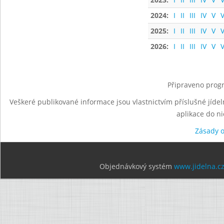
2024:
I
II
III
IV
V
V
2025:
I
II
III
IV
V
V
2026:
I
II
III
IV
V
V
Připraveno progr
Veškeré publikované informace jsou vlastnictvím příslušné jídel
aplikace do n
Zásady 
Objednávkový systém
www.jidelna.c