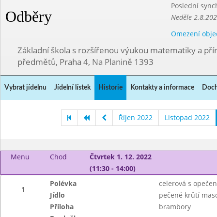
Poslední sync
Odběry
Neděle 2.8.20
Omezení obje
Základní škola s rozšířenou výukou matematiky a př
předmětů, Praha 4, Na Planině 1393
Vybrat jídelnu
Jídelní lístek
Historie
Kontakty a informace
Doch
Říjen 2022
Listopad 2022
Menu
Chod
Čtvrtek 1. 12. 2022
(11:30 - 14:00)
Polévka
celerová s opeče
1
Jídlo
pečené krůtí mas
Příloha
brambory