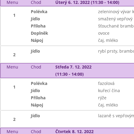
Menu
Chod
Úterý 6. 12. 2022 (11:30 - 14:00)
Polévka
zeleninový vývar k
1
Jídlo
smažený vepřový ř
Příloha
šťouchané bramb
Doplněk
ovoce
Nápoj
čaj, mléko
Jídlo
rybí prsty, brambo
2
Menu
Chod
Středa 7. 12. 2022
(11:30 - 14:00)
Polévka
fazolová
1
Jídlo
kuřecí čína
Příloha
rýže
Nápoj
čaj, mléko
Jídlo
lazaně s vepřový
2
Menu
Chod
Čtvrtek 8. 12. 2022