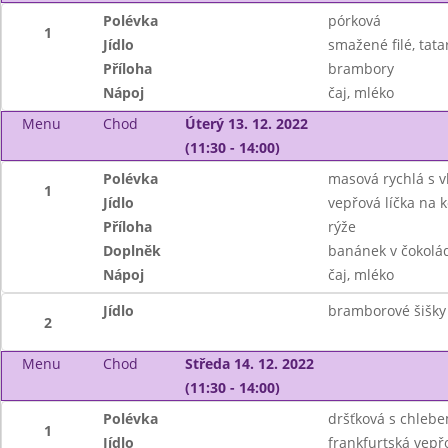
Polévka
pórková
1
Jídlo
smažené filé, tata
Příloha
brambory
Nápoj
čaj, mléko
Menu
Chod
Úterý 13. 12. 2022
(11:30 - 14:00)
Polévka
masová rychlá s v
1
Jídlo
vepřová líčka na 
Příloha
rýže
Doplněk
banánek v čokolá
Nápoj
čaj, mléko
Jídlo
bramborové šišky
2
Menu
Chod
Středa 14. 12. 2022
(11:30 - 14:00)
Polévka
dršťková s chleb
1
Jídlo
frankfurtská vep