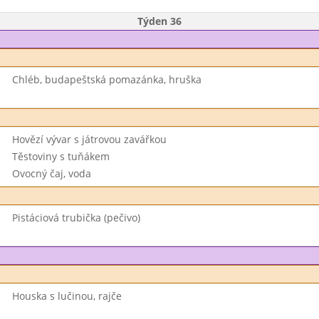
Týden 36
Chléb, budapeštská pomazánka, hruška
Hovězí vývar s játrovou zavářkou
Těstoviny s tuňákem
Ovocný čaj, voda
Pistáciová trubička (pečivo)
Houska s lučinou, rajče