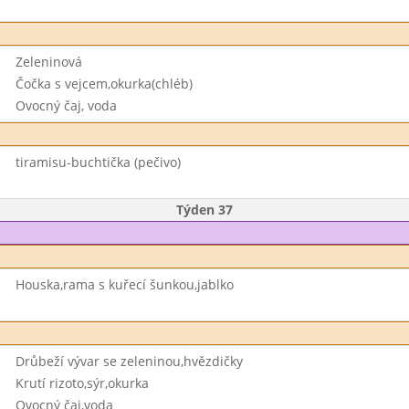
Zeleninová
Čočka s vejcem,okurka(chléb)
Ovocný čaj, voda
tiramisu-buchtička (pečivo)
Týden 37
Houska,rama s kuřecí šunkou,jablko
Drůbeží vývar se zeleninou,hvězdičky
Krutí rizoto,sýr,okurka
Ovocný čaj,voda