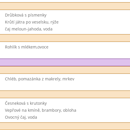
Drůbková s písmenky
Krůtí játra po veselsku, rýže
čaj meloun-jahoda, voda
Rohlík s mlékem,ovoce
Chléb, pomazánka z makrely, mrkev
Česneková s krutonky
Vepřové na kmíně, brambory, obloha
Ovocný čaj, voda