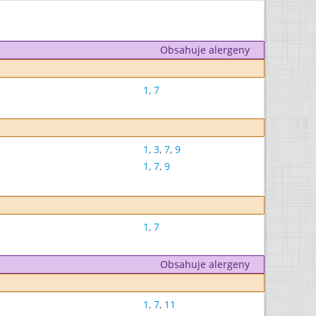
Obsahuje alergeny
1
,
7
1
,
3
,
7
,
9
1
,
7
,
9
1
,
7
Obsahuje alergeny
1
,
7
,
11