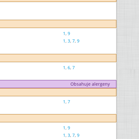
1
,
9
1
,
3
,
7
,
9
1
,
6
,
7
Obsahuje alergeny
1
,
7
1
,
9
1
,
3
,
7
,
9