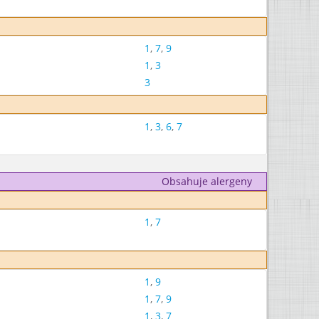
1
,
7
,
9
1
,
3
3
1
,
3
,
6
,
7
Obsahuje alergeny
1
,
7
1
,
9
1
,
7
,
9
1
,
3
,
7