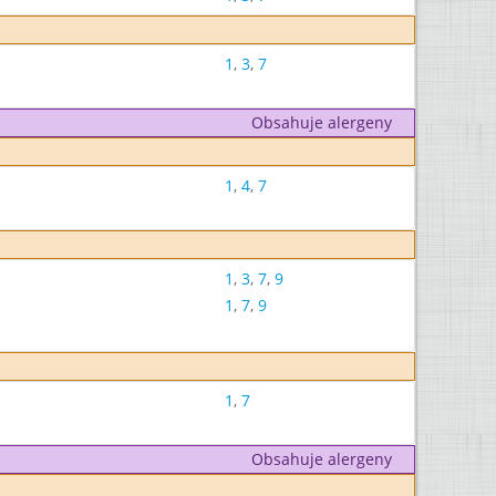
1
,
3
,
7
Obsahuje alergeny
1
,
4
,
7
1
,
3
,
7
,
9
1
,
7
,
9
1
,
7
Obsahuje alergeny