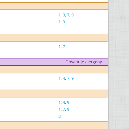
1
,
3
,
7
,
9
1
,
9
1
,
7
Obsahuje alergeny
1
,
4
,
7
,
9
1
,
3
,
9
1
,
7
,
9
3