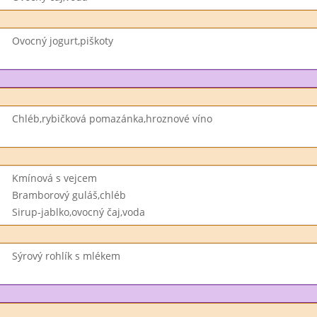
Ovocný jogurt,piškoty
Chléb,rybičková pomazánka,hroznové víno
Kmínová s vejcem
Bramborový guláš,chléb
Sirup-jablko,ovocný čaj,voda
Sýrový rohlík s mlékem