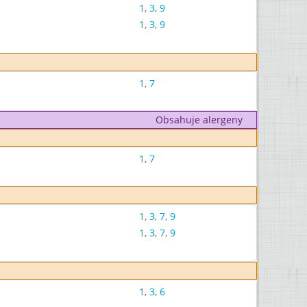
1
,
3
,
9
1
,
3
,
9
1
,
7
Obsahuje alergeny
1
,
7
1
,
3
,
7
,
9
1
,
3
,
7
,
9
1
,
3
,
6