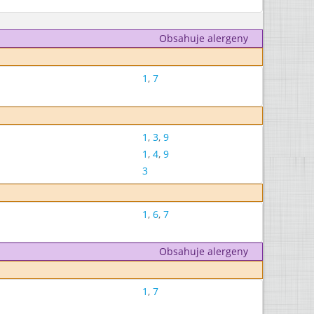
Obsahuje alergeny
1
,
7
1
,
3
,
9
1
,
4
,
9
3
1
,
6
,
7
Obsahuje alergeny
1
,
7