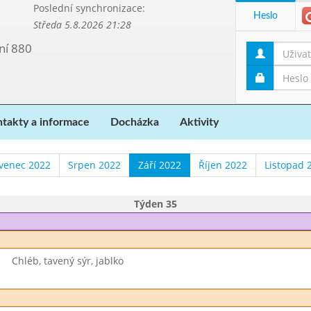
Poslední synchronizace:
Heslo
Středa 5.8.2026 21:28
ní 880
takty a informace
Docházka
Aktivity
venec 2022
Srpen 2022
Září 2022
Říjen 2022
Listopad 
Týden 35
Chléb, tavený sýr, jablko