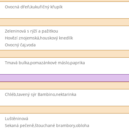
Ovocná dřeň,kukuřičný křupík
Zeleninová s rýží a pažitkou
Hovězí znojemská,houskový knedlík
Ovocný čaj,voda
Tmavá bulka,pomazánkové máslo,paprika
Chléb,tavený sýr Bambino,nektarinka
Luštěninová
Sekaná pečeně,štouchané brambory,obloha