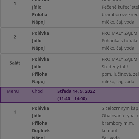
1
Jídlo
Pečené kuřecí ste
Příloha
bramborové knedl
Nápoj
mléko, čaj, voda
Polévka
PRO MALÝ ZÁJEM
2
Jídlo
Pohanka s tuňáke
Nápoj
mléko, čaj, voda
Polévka
PRO MALÝ ZÁJEM
Salát
Jídlo
Studený talíř
Příloha
pom. lučinová, ze
Nápoj
mléko, čaj, voda
Menu
Chod
Středa 14. 9. 2022
(11:40 - 14:00)
Polévka
S celozrnným ka
1
Jídlo
Obalovaná ryba, c
Příloha
brambory m.m.
Doplněk
kompot
Nápoj
čaj, voda