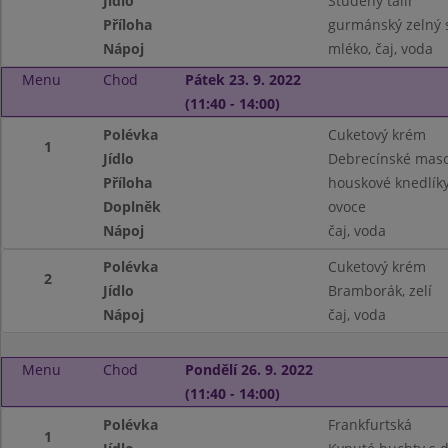
Jídlo
Studený talíř
Příloha
gurmánský zelný s
Nápoj
mléko, čaj, voda
Menu
Chod
Pátek 23. 9. 2022
(11:40 - 14:00)
Polévka
Cuketový krém
1
Jídlo
Debrecínské mas
Příloha
houskové knedlík
Doplněk
ovoce
Nápoj
čaj, voda
Polévka
Cuketový krém
2
Jídlo
Bramborák, zelí
Nápoj
čaj, voda
Menu
Chod
Pondělí 26. 9. 2022
(11:40 - 14:00)
Polévka
Frankfurtská
1