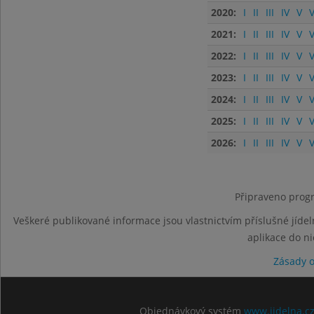
2020:
I
II
III
IV
V
V
2021:
I
II
III
IV
V
V
2022:
I
II
III
IV
V
V
2023:
I
II
III
IV
V
V
2024:
I
II
III
IV
V
V
2025:
I
II
III
IV
V
V
2026:
I
II
III
IV
V
V
Připraveno progr
Veškeré publikované informace jsou vlastnictvím příslušné jídel
aplikace do n
Zásady 
Objednávkový systém
www.jidelna.c