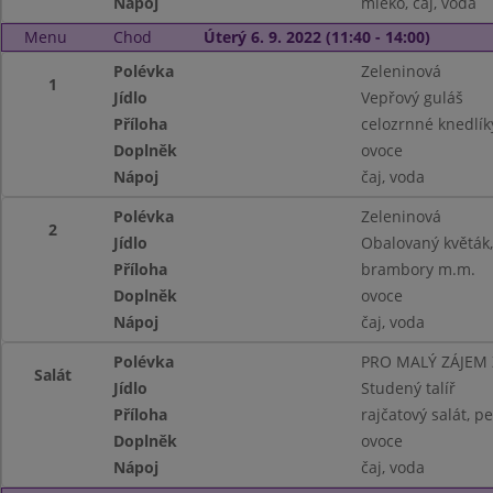
Nápoj
mléko, čaj, voda
Menu
Chod
Úterý 6. 9. 2022 (11:40 - 14:00)
Polévka
Zeleninová
1
Jídlo
Vepřový guláš
Příloha
celozrnné knedlík
Doplněk
ovoce
Nápoj
čaj, voda
Polévka
Zeleninová
2
Jídlo
Obalovaný květák,
Příloha
brambory m.m.
Doplněk
ovoce
Nápoj
čaj, voda
Polévka
PRO MALÝ ZÁJEM
Salát
Jídlo
Studený talíř
Příloha
rajčatový salát, p
Doplněk
ovoce
Nápoj
čaj, voda