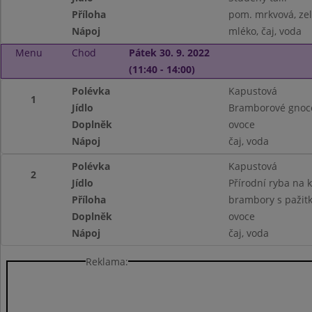
Příloha
pom. mrkvová, zel
Nápoj
mléko, čaj, voda
Menu
Chod
Pátek 30. 9. 2022
(11:40 - 14:00)
Polévka
Kapustová
1
Jídlo
Bramborové gnoc
Doplněk
ovoce
Nápoj
čaj, voda
Polévka
Kapustová
2
Jídlo
Přírodní ryba na 
Příloha
brambory s pažit
Doplněk
ovoce
Nápoj
čaj, voda
Reklama: