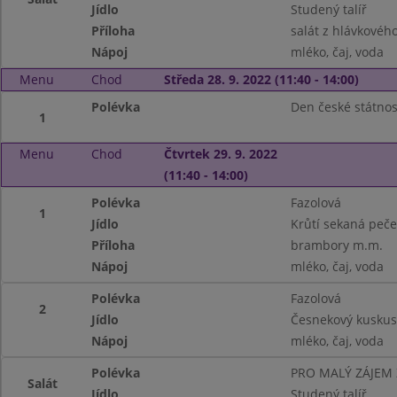
Jídlo
Studený talíř
Příloha
salát z hlávkového
Nápoj
mléko, čaj, voda
Menu
Chod
Středa 28. 9. 2022 (11:40 - 14:00)
Polévka
Den české státnos
1
Menu
Chod
Čtvrtek 29. 9. 2022
(11:40 - 14:00)
Polévka
Fazolová
1
Jídlo
Krůtí sekaná peče
Příloha
brambory m.m.
Nápoj
mléko, čaj, voda
Polévka
Fazolová
2
Jídlo
Česnekový kuskus
Nápoj
mléko, čaj, voda
Polévka
PRO MALÝ ZÁJEM
Salát
Jídlo
Studený talíř