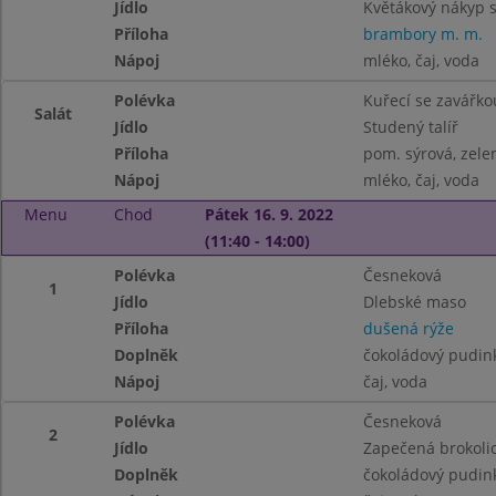
Jídlo
Květákový nákyp s
Příloha
brambory m. m.
Nápoj
mléko, čaj, voda
Polévka
Kuřecí se zavářko
Salát
Jídlo
Studený talíř
Příloha
pom. sýrová, zele
Nápoj
mléko, čaj, voda
Menu
Chod
Pátek 16. 9. 2022
(11:40 - 14:00)
Polévka
Česneková
1
Jídlo
Dlebské maso
Příloha
dušená rýže
Doplněk
čokoládový pudin
Nápoj
čaj, voda
Polévka
Česneková
2
Jídlo
Zapečená brokoli
Doplněk
čokoládový pudin