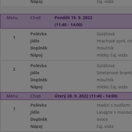
Nápoj
čaj, voda
Menu
Chod
Pondělí 19. 9. 2022
(11:40 - 14:00)
Polévka
Gulášová
1
Jídlo
Hrachové pyré, ch
Doplněk
moučník
Nápoj
mléko, čaj, voda
Polévka
Gulášová
2
Jídlo
Smetanové bramb
Doplněk
moučník
Nápoj
mléko, čaj, voda
Menu
Chod
Úterý 20. 9. 2022 (11:40 - 14:00)
Polévka
Hovězí s nudlemi
1
Jídlo
Lasagne s masovo
Doplněk
ovoce
Nápoj
čaj, voda