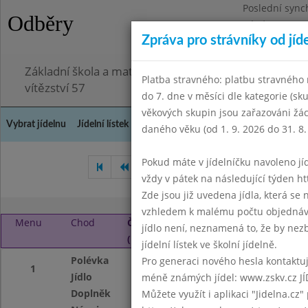
Poslední sync
Odběry
Pátek 3.7.2026
Zpráva pro strávníky od jíd
Omezení obje
Základní škola a mateřská škola Chodov, Praha 4, K
Platba stravného: platbu stravného n
vítězství 57
do 7. dne v měsíci dle kategorie (sk
věkových skupin jsou zařazováni žác
Vybrat jídelnu
Jídelní lístek
Historie
Kontakty a informace
Doch
daného věku (od 1. 9. 2026 do 31. 8.
Pokud máte v jídelníčku navoleno jídlo
Červenec 2022
Srpen 2022
vždy v pátek na následující týden htt
Zde jsou již uvedena jídla, která se
vzhledem k malému počtu objednávek
Menu
Chod
Čtvrtek 1. 9. 2022
jídlo není, neznamená to, že by nezby
(11:40 - 14:00)
jídelní lístek ve školní jídelně.
Polévka
Masová
Pro generaci nového hesla kontaktujt
1
Jídlo
Kynuté knedlíky s
méně známých jídel: www.zskv.cz JÍ
Doplněk
kompot
Můžete využít i aplikaci "Jidelna.cz"