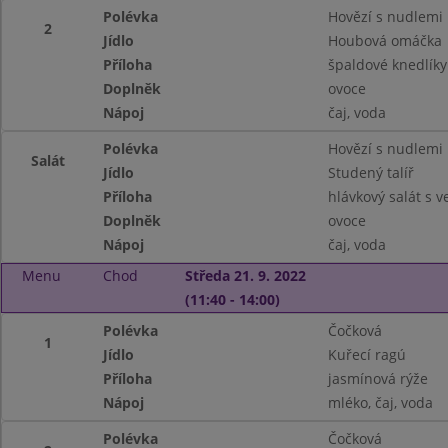
Polévka
Hovězí s nudlemi
2
Jídlo
Houbová omáčka
Příloha
špaldové knedlíky
Doplněk
ovoce
Nápoj
čaj, voda
Polévka
Hovězí s nudlemi
Salát
Jídlo
Studený talíř
Příloha
hlávkový salát s ve
Doplněk
ovoce
Nápoj
čaj, voda
Menu
Chod
Středa 21. 9. 2022
(11:40 - 14:00)
Polévka
Čočková
1
Jídlo
Kuřecí ragú
Příloha
jasmínová rýže
Nápoj
mléko, čaj, voda
Polévka
Čočková