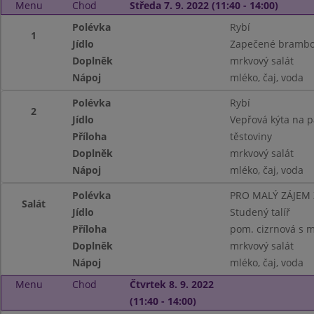
Menu
Chod
Středa 7. 9. 2022 (11:40 - 14:00)
Polévka
Rybí
1
Jídlo
Zapečené brambo
Doplněk
mrkvový salát
Nápoj
mléko, čaj, voda
Polévka
Rybí
2
Jídlo
Vepřová kýta na p
Příloha
těstoviny
Doplněk
mrkvový salát
Nápoj
mléko, čaj, voda
Polévka
PRO MALÝ ZÁJEM
Salát
Jídlo
Studený talíř
Příloha
pom. cizrnová s mr
Doplněk
mrkvový salát
Nápoj
mléko, čaj, voda
Menu
Chod
Čtvrtek 8. 9. 2022
(11:40 - 14:00)