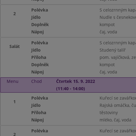
Polévka
S celozrnným ka
2
Jídlo
Nudle s česnekov
Doplněk
kompot
Nápoj
čaj, voda
Polévka
S celozrnným ka
Salát
Jídlo
Studený talíř
Příloha
pom. vajíčková, ze
Doplněk
kompot
Nápoj
čaj, voda
Menu
Chod
Čtvrtek 15. 9. 2022
(11:40 - 14:00)
Polévka
Kuřecí se zavářko
1
Jídlo
Rajská omáčka, ču
Příloha
těstoviny
Nápoj
mléko, čaj, voda
Polévka
Kuřecí se zavářko
2