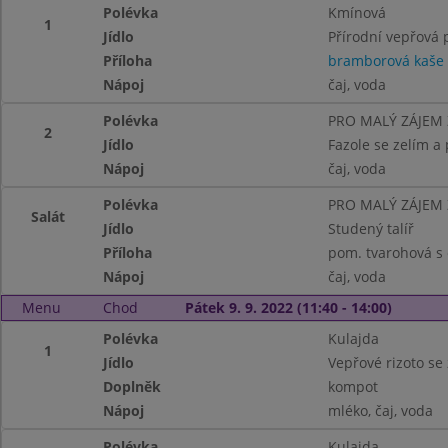
Polévka
Kmínová
1
Jídlo
Přírodní vepřová
Příloha
bramborová kaše
Nápoj
čaj, voda
Polévka
PRO MALÝ ZÁJEM
2
Jídlo
Fazole se zelím a
Nápoj
čaj, voda
Polévka
PRO MALÝ ZÁJEM
Salát
Jídlo
Studený talíř
Příloha
pom. tvarohová s 
Nápoj
čaj, voda
Menu
Chod
Pátek 9. 9. 2022 (11:40 - 14:00)
Polévka
Kulajda
1
Jídlo
Vepřové rizoto se 
Doplněk
kompot
Nápoj
mléko, čaj, voda
Polévka
Kulajda