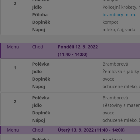
2
Jídlo
Policejní krokety, 
Příloha
brambory m. m.
Doplněk
kompot
Nápoj
mléko, čaj, voda
Menu
Chod
Pondělí 12. 9. 2022
(11:40 - 14:00)
Polévka
Bramborová
1
Jídlo
Žemlovka s jablky
Doplněk
ovoce
Nápoj
ochucené mléko, č
Polévka
Bramborová
2
Jídlo
Těstoviny s mase
Doplněk
ovoce
Nápoj
ochucené mléko, č
Menu
Chod
Úterý 13. 9. 2022 (11:40 - 14:00)
Polévka
Hrachová