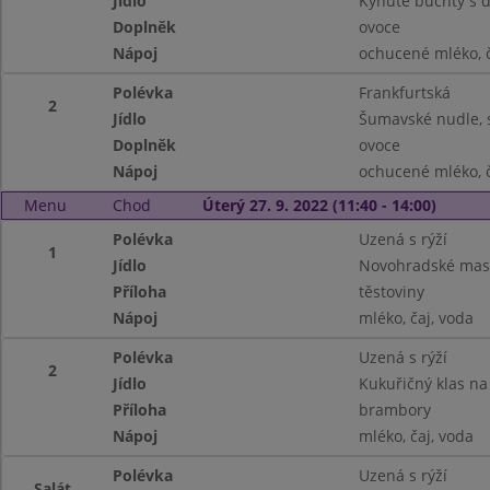
Jídlo
Kynuté buchty s
Doplněk
ovoce
Nápoj
ochucené mléko, č
Polévka
Frankfurtská
2
Jídlo
Šumavské nudle, 
Doplněk
ovoce
Nápoj
ochucené mléko, č
Menu
Chod
Úterý 27. 9. 2022 (11:40 - 14:00)
Polévka
Uzená s rýží
1
Jídlo
Novohradské mas
Příloha
těstoviny
Nápoj
mléko, čaj, voda
Polévka
Uzená s rýží
2
Jídlo
Kukuřičný klas na
Příloha
brambory
Nápoj
mléko, čaj, voda
Polévka
Uzená s rýží
Salát