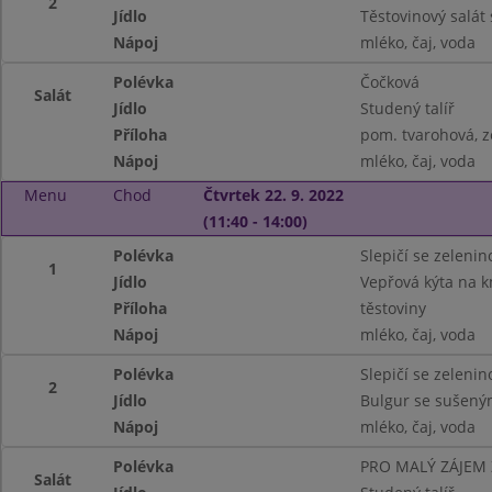
2
Jídlo
Těstovinový salát
Nápoj
mléko, čaj, voda
Polévka
Čočková
Salát
Jídlo
Studený talíř
Příloha
pom. tvarohová, z
Nápoj
mléko, čaj, voda
Menu
Chod
Čtvrtek 22. 9. 2022
(11:40 - 14:00)
Polévka
Slepičí se zelenin
1
Jídlo
Vepřová kýta na 
Příloha
těstoviny
Nápoj
mléko, čaj, voda
Polévka
Slepičí se zelenin
2
Jídlo
Bulgur se sušený
Nápoj
mléko, čaj, voda
Polévka
PRO MALÝ ZÁJEM
Salát