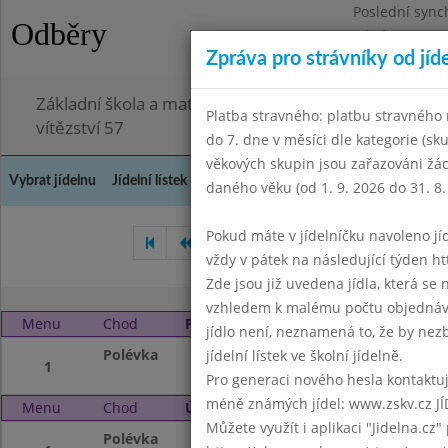
Poslední sync
Odběry
Pátek 3.7.2026
Zpráva pro strávníky od jíd
Omezení obje
Základní škola a mateřská škola Chodov, Praha 4, K
Platba stravného: platbu stravného n
vítězství 57
do 7. dne v měsíci dle kategorie (sk
věkových skupin jsou zařazováni žác
Vybrat jídelnu
Jídelní lístek
Historie
Kontakty a informace
Doch
daného věku (od 1. 9. 2026 do 31. 8.
Pokud máte v jídelníčku navoleno jídlo
Červen 2022
Červenec 20
vždy v pátek na následující týden htt
Zde jsou již uvedena jídla, která se
vzhledem k malému počtu objednávek
Menu
Chod
Pondělí 1. 8. 2022 (11:40 - 14:00)
jídlo není, neznamená to, že by nezby
Polévka
Letní prázdniny
jídelní lístek ve školní jídelně.
1
Pro generaci nového hesla kontaktujt
méně známých jídel: www.zskv.cz JÍ
Menu
Chod
Úterý 2. 8. 2022 (11:40 - 14:00)
Můžete využít i aplikaci "Jidelna.cz"
Polévka
Letní prázdniny