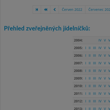
Červen 2022
Červenec 20
Přehled zveřejněných jídelníčků:
2004:
IV
V
V
2005:
I
II
III
IV
V
V
2006:
I
II
III
IV
V
V
2007:
I
II
III
IV
V
V
2008:
I
II
III
IV
V
V
2009:
I
II
III
IV
V
V
2010:
I
II
III
IV
V
V
2011:
I
II
III
IV
V
V
2012:
I
II
III
IV
V
V
2013:
I
II
III
IV
V
V