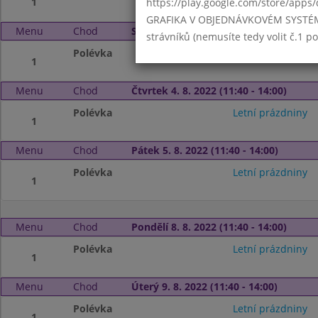
1
https://play.google.com/store/apps/
GRAFIKA V OBJEDNÁVKOVÉM SYSTÉMU -
Menu
Chod
Středa 3. 8. 2022 (11:40 - 14:00)
strávníků (nemusíte tedy volit č.1 
Polévka
Letní prázdniny
1
Menu
Chod
Čtvrtek 4. 8. 2022 (11:40 - 14:00)
Polévka
Letní prázdniny
1
Menu
Chod
Pátek 5. 8. 2022 (11:40 - 14:00)
Polévka
Letní prázdniny
1
Menu
Chod
Pondělí 8. 8. 2022 (11:40 - 14:00)
Polévka
Letní prázdniny
1
Menu
Chod
Úterý 9. 8. 2022 (11:40 - 14:00)
Polévka
Letní prázdniny
1