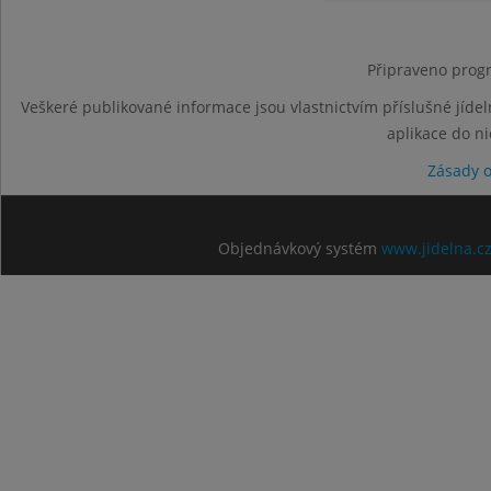
Připraveno progr
Veškeré publikované informace jsou vlastnictvím příslušné jídel
aplikace do n
Zásady 
Objednávkový systém
www.jidelna.c