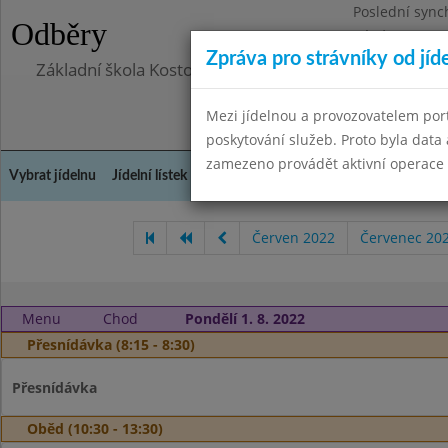
Poslední sync
Odběry
Pátek 29.8.20
Zpráva pro strávníky od jíd
Základní škola Kostomlaty nad Labem, příspěvková o
Mezi jídelnou a provozovatelem por
poskytování služeb. Proto byla dat
zamezeno provádět aktivní operace (
Vybrat jídelnu
Jídelní lístek
Historie
Kontakty a informace
Doch
Červen 2022
Červenec 20
Menu
Chod
Pondělí 1. 8. 2022
Přesnídávka (8:15 - 8:30)
Přesnídávka
Oběd (10:30 - 13:30)