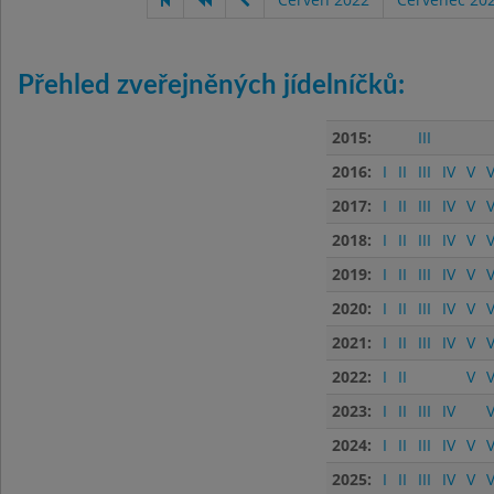
Přehled zveřejněných jídelníčků:
2015:
III
2016:
I
II
III
IV
V
V
2017:
I
II
III
IV
V
V
2018:
I
II
III
IV
V
V
2019:
I
II
III
IV
V
V
2020:
I
II
III
IV
V
V
2021:
I
II
III
IV
V
V
2022:
I
II
V
V
2023:
I
II
III
IV
V
2024:
I
II
III
IV
V
V
2025:
I
II
III
IV
V
V