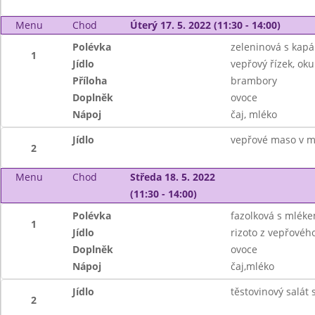
Menu
Chod
Úterý 17. 5. 2022 (11:30 - 14:00)
Polévka
zeleninová s kap
1
Jídlo
vepřový řízek, oku
Příloha
brambory
Doplněk
ovoce
Nápoj
čaj, mléko
Jídlo
vepřové maso v mr
2
Menu
Chod
Středa 18. 5. 2022
(11:30 - 14:00)
Polévka
fazolková s mlék
1
Jídlo
rizoto z vepřovéh
Doplněk
ovoce
Nápoj
čaj,mléko
Jídlo
těstovinový salát
2