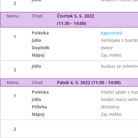
2
Menu
Chod
Čtvrtek 5. 5. 2022
(11:30 - 14:00)
Polévka
kapustová
1
Jídlo
žemlovka s tvaroh
Doplněk
ovoce
Nápoj
čaj, mléko
Jídlo
kuskus se zeleni
2
Menu
Chod
Pátek 6. 5. 2022 (11:30 - 14:00)
Polévka
hovězí vývar s nu
1
Jídlo
hovězí maso vaře
Příloha
těstoviny
Nápoj
čaj, mléko
2