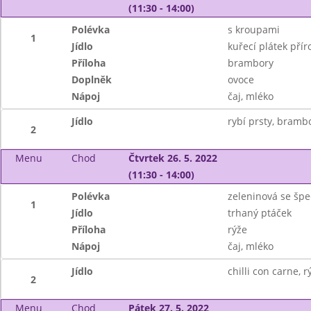
(11:30 - 14:00)
Polévka
s kroupami
1
Jídlo
kuřecí plátek přír
Příloha
brambory
Doplněk
ovoce
Nápoj
čaj, mléko
Jídlo
rybí prsty, brambo
2
Menu
Chod
Čtvrtek 26. 5. 2022
(11:30 - 14:00)
Polévka
zeleninová se špe
1
Jídlo
trhaný ptáček
Příloha
rýže
Nápoj
čaj, mléko
Jídlo
chilli con carne, r
2
Menu
Chod
Pátek 27. 5. 2022