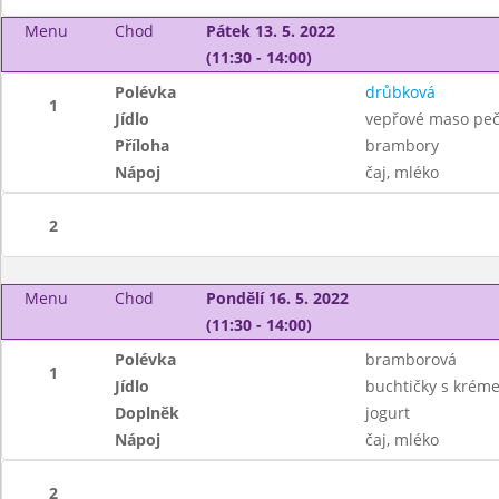
Menu
Chod
Pátek 13. 5. 2022
(11:30 - 14:00)
Polévka
drůbková
1
Jídlo
vepřové maso peč
Příloha
brambory
Nápoj
čaj, mléko
2
Menu
Chod
Pondělí 16. 5. 2022
(11:30 - 14:00)
Polévka
bramborová
1
Jídlo
buchtičky s krém
Doplněk
jogurt
Nápoj
čaj, mléko
2