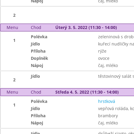
Nápoj
čaj, mléko
2
Menu
Chod
Úterý 3. 5. 2022 (11:30 - 14:00)
Polévka
zeleninová s dro
1
Jídlo
kuřecí nudličky n
Příloha
rýže
Doplněk
ovoce
Nápoj
čaj, mléko
Jídlo
těstovinový salát
2
Menu
Chod
Středa 4. 5. 2022 (11:30 - 14:00)
Polévka
hrstková
1
Jídlo
vepřová roláda, 
Příloha
brambory
Nápoj
čaj, mléko
Jídlo
drůbeží rizoto, ok