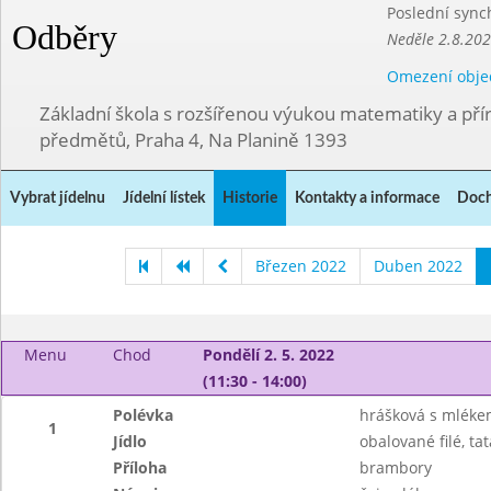
Poslední sync
Odběry
Neděle 2.8.20
Omezení obje
Základní škola s rozšířenou výukou matematiky a př
předmětů, Praha 4, Na Planině 1393
Vybrat jídelnu
Jídelní lístek
Historie
Kontakty a informace
Doch
Březen 2022
Duben 2022
Menu
Chod
Pondělí 2. 5. 2022
(11:30 - 14:00)
Polévka
hrášková s mlék
1
Jídlo
obalované filé, ta
Příloha
brambory