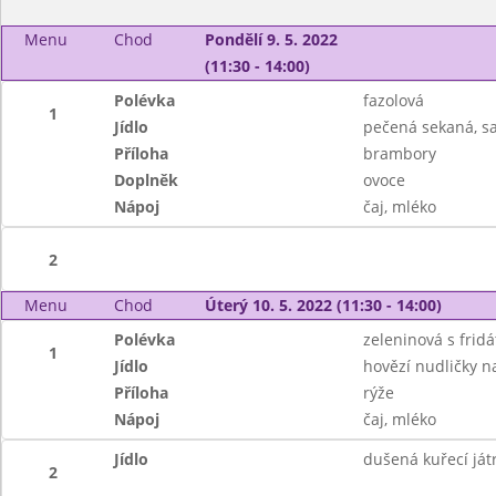
Menu
Chod
Pondělí 9. 5. 2022
(11:30 - 14:00)
Polévka
fazolová
1
Jídlo
pečená sekaná, sa
Příloha
brambory
Doplněk
ovoce
Nápoj
čaj, mléko
2
Menu
Chod
Úterý 10. 5. 2022 (11:30 - 14:00)
Polévka
zeleninová s frid
1
Jídlo
hovězí nudličky n
Příloha
rýže
Nápoj
čaj, mléko
Jídlo
dušená kuřecí játr
2