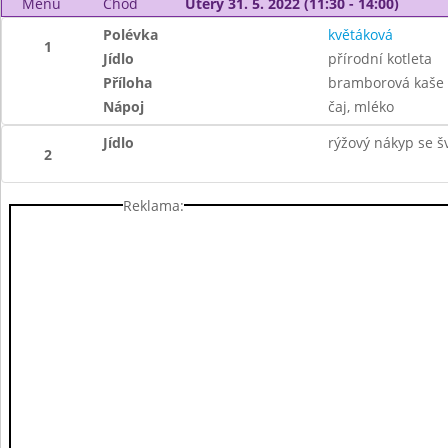
Menu
Chod
Úterý 31. 5. 2022 (11:30 - 14:00)
Polévka
květáková
1
Jídlo
přírodní kotleta
Příloha
bramborová kaše
Nápoj
čaj, mléko
Jídlo
rýžový nákyp se š
2
Reklama: