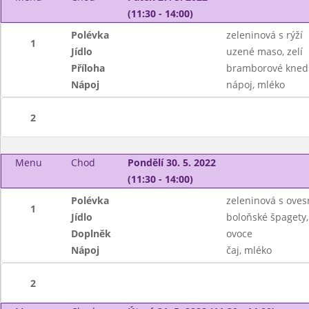
(11:30 - 14:00)
Polévka
zeleninová s rýží
1
Jídlo
uzené maso, zelí
Příloha
bramborové knedl
Nápoj
nápoj, mléko
2
Menu
Chod
Pondělí 30. 5. 2022
(11:30 - 14:00)
Polévka
zeleninová s oves
1
Jídlo
boloňské špagety,
Doplněk
ovoce
Nápoj
čaj, mléko
2