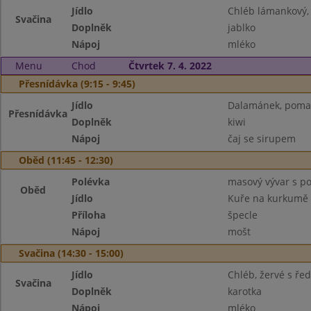
Jídlo
Chléb lámankový,
Svačina
Doplněk
jablko
Nápoj
mléko
Menu
Chod
Čtvrtek 7. 4. 2022
Přesnídávka (9:15 - 9:45)
Jídlo
Dalamánek, pomaz.
Přesnídávka
Doplněk
kiwi
Nápoj
čaj se sirupem
Oběd (11:45 - 12:30)
Polévka
masový vývar s po
Oběd
Jídlo
Kuře na kurkumě
Příloha
špecle
Nápoj
mošt
Svačina (14:30 - 15:00)
Jídlo
Chléb, žervé s ře
Svačina
Doplněk
karotka
Nápoj
mléko