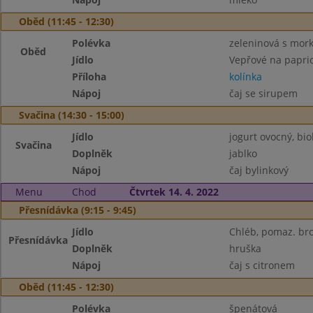
Oběd (11:45 - 12:30)
Polévka
zeleninová s mork
Oběd
Jídlo
Vepřové na papri
Příloha
kolínka
Nápoj
čaj se sirupem
Svačina (14:30 - 15:00)
Jídlo
jogurt ovocný, bi
Svačina
Doplněk
jablko
Nápoj
čaj bylinkový
Menu
Chod
Čtvrtek 14. 4. 2022
Přesnídávka (9:15 - 9:45)
Jídlo
Chléb, pomaz. bro
Přesnídávka
Doplněk
hruška
Nápoj
čaj s citronem
Oběd (11:45 - 12:30)
Polévka
špenátová