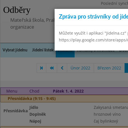
Poslední sync
Odběry
Středa 8.7.202
Zpráva pro strávníky od jíd
Mateřská škola, Praha 5 - Barrandov, Lohniského 851
organizace
Můžete využít i aplikaci "Jidelna.cz"
https://play.google.com/store/apps/
Vybrat jídelnu
Jídelní lístek
Historie
Kontakty a informace
Doch
Únor 2022
Březen 2022
Menu
Chod
Pátek 1. 4. 2022
Přesnídávka (9:15 - 9:45)
Jídlo
Zakysaná smetana
Přesnídávka
Doplněk
hroznové víno
Nápoj
čaj bylinkový