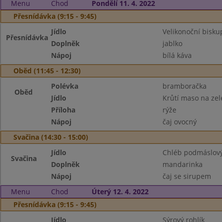
Menu
Chod
Pondělí 11. 4. 2022
Přesnídávka (9:15 - 9:45)
Jídlo
Velikonoční bisku
Přesnídávka
Doplněk
jablko
Nápoj
bílá káva
Oběd (11:45 - 12:30)
Polévka
bramboračka
Oběd
Jídlo
Krůtí maso na zel
Příloha
rýže
Nápoj
čaj ovocný
Svačina (14:30 - 15:00)
Jídlo
Chléb podmáslový,
Svačina
Doplněk
mandarinka
Nápoj
čaj se sirupem
Menu
Chod
Úterý 12. 4. 2022
Přesnídávka (9:15 - 9:45)
Jídlo
Sýrový rohlík