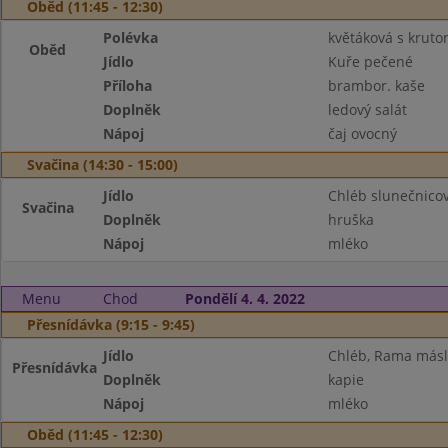
Oběd (11:45 - 12:30)
Polévka
květáková s kruto
Oběd
Jídlo
Kuře pečené
Příloha
brambor. kaše
Doplněk
ledový salát
Nápoj
čaj ovocný
Svačina (14:30 - 15:00)
Jídlo
Chléb slunečnico
Svačina
Doplněk
hruška
Nápoj
mléko
Menu
Chod
Pondělí 4. 4. 2022
Přesnídávka (9:15 - 9:45)
Jídlo
Chléb, Rama máslo
Přesnídávka
Doplněk
kapie
Nápoj
mléko
Oběd (11:45 - 12:30)