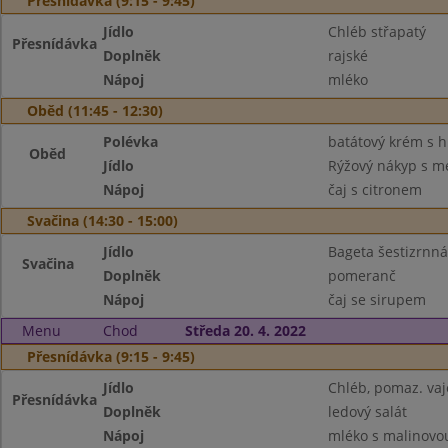
Přesnídávka (9:15 - 9:45)
Jídlo
Chléb střapatý
Přesnídávka
Doplněk
rajské
Nápoj
mléko
Oběd (11:45 - 12:30)
Polévka
batátový krém s 
Oběd
Jídlo
Rýžový nákyp s m
Nápoj
čaj s citronem
Svačina (14:30 - 15:00)
Jídlo
Bageta šestizrnná
Svačina
Doplněk
pomeranč
Nápoj
čaj se sirupem
Menu
Chod
Středa 20. 4. 2022
Přesnídávka (9:15 - 9:45)
Jídlo
Chléb, pomaz. va
Přesnídávka
Doplněk
ledový salát
Nápoj
mléko s malinovou