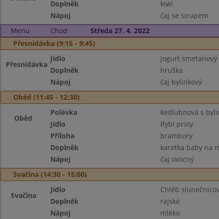
Doplněk
kiwi
Nápoj
čaj se sirupem
Menu
Chod
Středa 27. 4. 2022
Přesnídávka (9:15 - 9:45)
Jídlo
Jogurt smetanový 
Přesnídávka
Doplněk
hruška
Nápoj
čaj bylinkový
Oběd (11:45 - 12:30)
Polévka
kedlubnová s byl
Oběd
Jídlo
Rybí prsty
Příloha
brambory
Doplněk
karotka baby na 
Nápoj
čaj ovocný
Svačina (14:30 - 15:00)
Jídlo
Chléb slunečnicov
Svačina
Doplněk
rajské
Nápoj
mléko