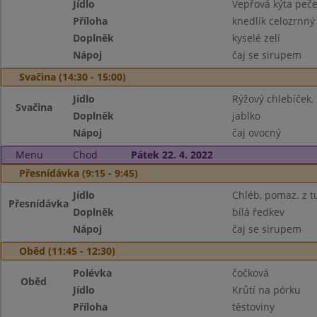
Jídlo
Vepřová kýta peč
Příloha
knedlík celozrnný
Doplněk
kyselé zelí
Nápoj
čaj se sirupem
Svačina (14:30 - 15:00)
Jídlo
Rýžový chlebíček,
Svačina
Doplněk
jablko
Nápoj
čaj ovocný
Menu
Chod
Pátek 22. 4. 2022
Přesnídávka (9:15 - 9:45)
Jídlo
Chléb, pomaz. z 
Přesnídávka
Doplněk
bílá ředkev
Nápoj
čaj se sirupem
Oběd (11:45 - 12:30)
Polévka
čočková
Oběd
Jídlo
Krůtí na pórku
Příloha
těstoviny