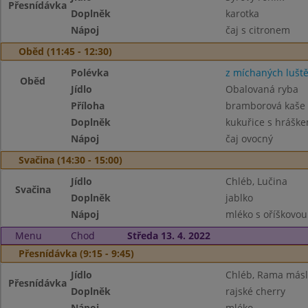
Přesnídávka
Doplněk
karotka
Nápoj
čaj s citronem
Oběd (11:45 - 12:30)
Polévka
z míchaných lušt
Oběd
Jídlo
Obalovaná ryba
Příloha
bramborová kaše
Doplněk
kukuřice s hrášk
Nápoj
čaj ovocný
Svačina (14:30 - 15:00)
Jídlo
Chléb, Lučina
Svačina
Doplněk
jablko
Nápoj
mléko s oříškovou
Menu
Chod
Středa 13. 4. 2022
Přesnídávka (9:15 - 9:45)
Jídlo
Chléb, Rama máslo
Přesnídávka
Doplněk
rajské cherry
Nápoj
mléko