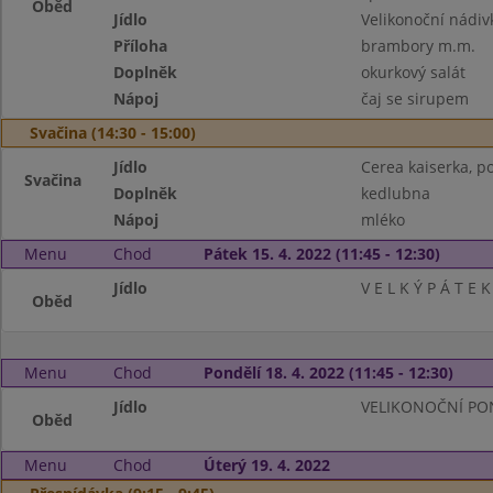
Oběd
Jídlo
Velikonoční nádiv
Příloha
brambory m.m.
Doplněk
okurkový salát
Nápoj
čaj se sirupem
Svačina (14:30 - 15:00)
Jídlo
Cerea kaiserka, p
Svačina
Doplněk
kedlubna
Nápoj
mléko
Menu
Chod
Pátek 15. 4. 2022 (11:45 - 12:30)
Jídlo
V E L K Ý P Á T E K
Oběd
Menu
Chod
Pondělí 18. 4. 2022 (11:45 - 12:30)
Jídlo
VELIKONOČNÍ PO
Oběd
Menu
Chod
Úterý 19. 4. 2022