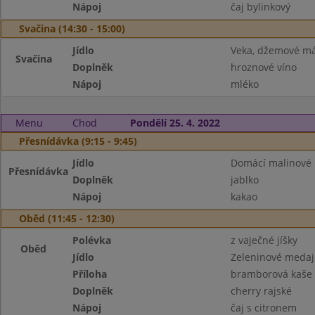
Nápoj
čaj bylinkový
Svačina (14:30 - 15:00)
Jídlo
Veka, džemové má
Svačina
Doplněk
hroznové víno
Nápoj
mléko
Menu
Chod
Pondělí 25. 4. 2022
Přesnídávka (9:15 - 9:45)
Jídlo
Domácí malinové 
Přesnídávka
Doplněk
jablko
Nápoj
kakao
Oběd (11:45 - 12:30)
Polévka
z vaječné jíšky
Oběd
Jídlo
Zeleninové medaj
Příloha
bramborová kaše
Doplněk
cherry rajské
Nápoj
čaj s citronem