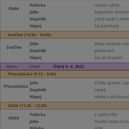
Polévka
rajská s jáhly
Oběd
Jídlo
Zapečené těstovi
Doplněk
zelný salát s mrkv
Nápoj
čaj bylinkový
Svačina (14:30 - 15:00)
Jídlo
Veka, medové más
Svačina
Doplněk
pomeranč
Nápoj
čaj se sirupem
Menu
Chod
Úterý 5. 4. 2022
Přesnídávka (9:15 - 9:45)
Jídlo
Chléb, pomaz. va
Přesnídávka
Doplněk
rajské
Nápoj
mléko s pistáciov
Oběd (11:45 - 12:30)
Polévka
z rybího filé
Oběd
Jídlo
Hovězí maso na 
Příloha
rýže