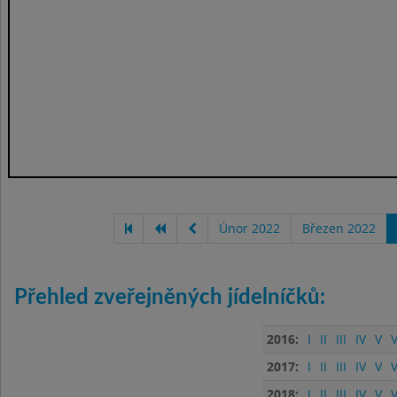
Únor 2022
Březen 2022
Přehled zveřejněných jídelníčků:
2016:
I
II
III
IV
V
V
2017:
I
II
III
IV
V
V
2018:
I
II
III
IV
V
V