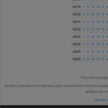
2019:
I
II
III
IV
V
V
2020:
I
II
III
IV
V
V
2021:
I
II
III
IV
V
V
2022:
I
II
III
IV
V
V
2023:
I
II
III
IV
V
V
2024:
I
II
III
IV
V
V
2025:
I
II
III
IV
V
V
2026:
I
II
III
IV
V
V
Připraveno progr
Veškeré publikované informace jsou vlastnictvím příslušné jídel
aplikace do n
Zásady 