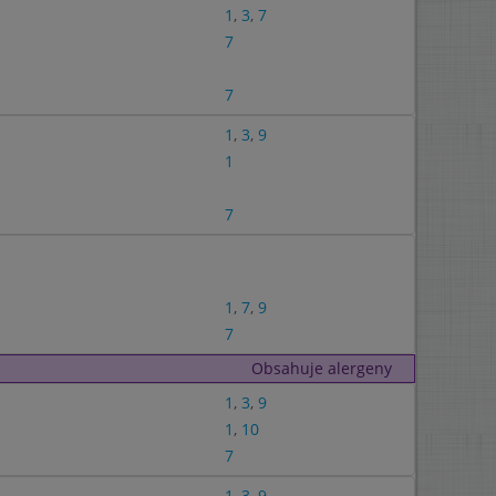
1
,
3
,
7
7
7
1
,
3
,
9
1
7
1
,
7
,
9
7
Obsahuje alergeny
1
,
3
,
9
1
,
10
7
1
,
3
,
9