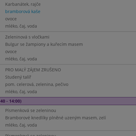
Karbanátek, rajče
bramborová kaše
ovoce
mléko, čaj, voda
Zeleninová s vločkami
Bulgur se žampiony a kuřecím masem
ovoce
mléko, čaj, voda
PRO MALÝ ZÁJEM ZRUŠENO
Studený talíř
pom. celerová, zelenina, pečivo
mléko, čaj, voda
40 - 14:00)
Písmenková se zeleninou
Bramborové knedlíky plněné uzeným masem, zelí
mléko, čaj, voda
Písmenková se zeleninou