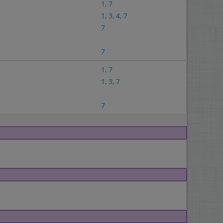
1
,
7
1
,
3
,
4
,
7
7
7
1
,
7
1
,
3
,
7
7