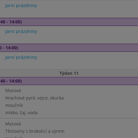
Jarní prázdniny
40 - 14:00)
Jarní prázdniny
0 - 14:00)
Jarní prázdniny
Týden 11
40 - 14:00)
Masová
Hrachové pyré, vejce, okurka
moučník
mléko, čaj, voda
Masová
Těstoviny s brokolicí a sýrem