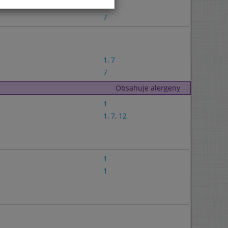
3
,
7
7
1
,
7
7
Obsahuje alergeny
1
1
,
7
,
12
1
1