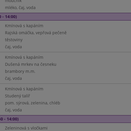
moučník
mléko, čaj, voda
 - 14:00)
Kmínová s kapáním
Rajská omáčka, vepřová pečeně
těstoviny
čaj, voda
Kmínová s kapáním
Dušená mrkev na česneku
brambory m.m.
čaj, voda
Kmínová s kapáním
Studený talíř
pom. sýrová, zelenina, chléb
čaj, voda
0 - 14:00)
Zeleninová s vločkami