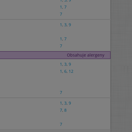
1
,
7
7
1
,
3
,
9
1
,
7
7
Obsahuje alergeny
1
,
3
,
9
1
,
6
,
12
7
1
,
3
,
9
7
,
8
7