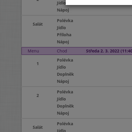
Jídlo
Nápoj
Polévka
Salát
Jídlo
Příloha
Nápoj
Menu
Chod
Středa 2. 3. 2022 (11:40
Polévka
1
Jídlo
Doplněk
Nápoj
Polévka
2
Jídlo
Doplněk
Nápoj
Polévka
Salát
Jídlo