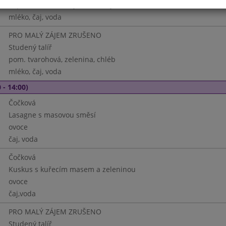
Zapečené brambory s cibulí, sýr
mléko, čaj, voda
PRO MALÝ ZÁJEM ZRUŠENO
Studený talíř
pom. tvarohová, zelenina, chléb
mléko, čaj, voda
 - 14:00)
Čočková
Lasagne s masovou směsí
ovoce
čaj, voda
Čočková
Kuskus s kuřecím masem a zeleninou
ovoce
čaj,voda
PRO MALÝ ZÁJEM ZRUŠENO
Studený talíř