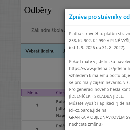
Odběry
Zpráva pro strávníky od 
Základní škola a mateřská škola Chodov, Pra
Platba stravného: platbu stravn
858, Kč 902, Kč 990 V PLNÉ VÝŠ
(od 1. 9. 2026 do 31. 8. 2027).
Vybrat jídelnu
Jídelní lístek
Historie
Kon
Pokud máte v jídelníčku navoleno
https://www.jidelna.cz/jidelni-
Le
vzhledem k malému počtu objedn
se pro malý zájem nevařilo, viz. 
Pro generaci nového hesla kont
Menu
Chod
Úterý 1. 3. 2022 (11:40 
JÍDELNÍČEK - SKLADBA JÍDEL.
Polévka
Můžete využít i aplikaci "Jideln
1
Jídlo
id=cz.barda.jidelna
Nápoj
GRAFIKA V OBJEDNÁVKOVÉM SYSTÉM
nechcete změnu).
Polévka
2