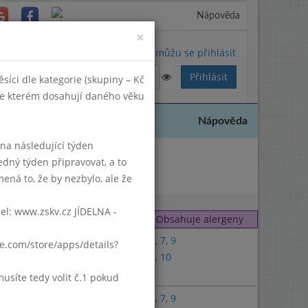
Nápověda
Close
×
Nemůžu se přihlásit
síci dle kategorie (skupiny – Kč
 ve kterém dosahují daného věku
Nápověda
k na následující týden
edný týden připravovat, a to
022
ená to, že by nezbylo, ale že
del: www.zskv.cz JÍDELNA -
Obsahuje alergeny
1
,
3
,
7
,
9
gle.com/store/apps/details?
1
,
3
,
10
7
síte tedy volit č.1 pokud
1
,
3
,
7
,
9