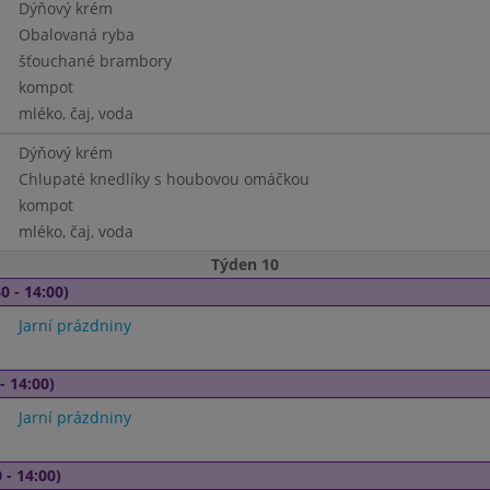
Dýňový krém
Obalovaná ryba
šťouchané brambory
kompot
mléko, čaj, voda
Dýňový krém
Chlupaté knedlíky s houbovou omáčkou
kompot
mléko, čaj, voda
Týden 10
0 - 14:00)
Jarní prázdniny
- 14:00)
Jarní prázdniny
 - 14:00)