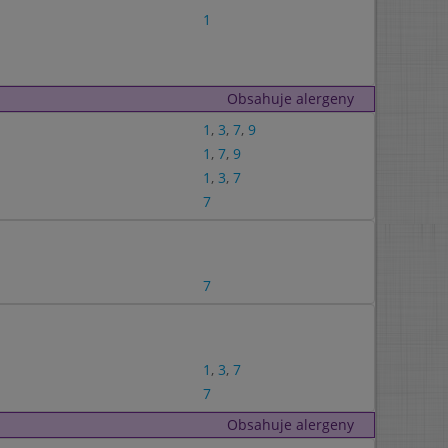
1
Obsahuje alergeny
1
,
3
,
7
,
9
1
,
7
,
9
1
,
3
,
7
7
7
1
,
3
,
7
7
Obsahuje alergeny