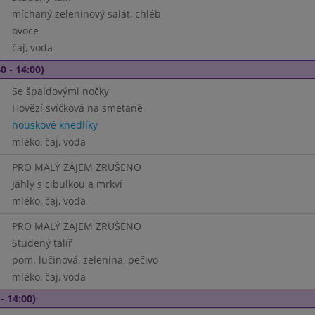
míchaný zeleninový salát, chléb
ovoce
čaj, voda
0 - 14:00)
Se špaldovými nočky
Hovězí svíčková na smetaně
houskové knedlíky
mléko, čaj, voda
PRO MALÝ ZÁJEM ZRUŠENO
Jáhly s cibulkou a mrkví
mléko, čaj, voda
PRO MALÝ ZÁJEM ZRUŠENO
Studený talíř
pom. lučinová, zelenina, pečivo
mléko, čaj, voda
- 14:00)