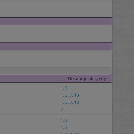
Obsahuje alergeny
1
,
9
1
,
3
,
7
,
10
1
,
3
,
7
,
13
7
1
,
9
1
,
7