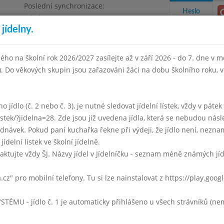
Poslední synchronizace:
Heslo
Pátek 3.7.2026 12:21
jídelny.
Omezení objednávek
ha 4, Květnového vítězství 57
ého na školní rok 2026/2027 zasílejte až v září 2026 - do 7. dne v mě
I). Do věkových skupin jsou zařazováni žáci na dobu školního roku,
takty a informace
Docházka
Aktivity
 jídlo (č. 2 nebo č. 3), je nutné sledovat jídelní lístek, vždy v páte
listek/?jidelna=28. Zde jsou již uvedena jídla, která se nebudou násl
den 2022
Únor 2022
Březen 2022
Duben 2022
Květen 2
ávek. Pokud paní kuchařka řekne při výdeji, že jídlo není, neznam
jídelní lístek ve školní jídelně.
Týden 09
aktujte vždy ŠJ. Názvy jídel v Jídelníčku - seznam méně známých jí
- 14:00)
Drůbeží se strouháním
a.cz" pro mobilní telefony. Tu si lze nainstalovat z https://play.goo
Halušky se slaninou, zelí
mléko, čaj, voda
U - jídlo č. 1 je automaticky přihlášeno u všech strávníků (nemu
Drůbeží se strouháním