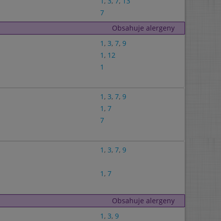
1
,
3
,
7
,
13
7
Obsahuje alergeny
1
,
3
,
7
,
9
1
,
12
1
1
,
3
,
7
,
9
1
,
7
7
1
,
3
,
7
,
9
1
,
7
Obsahuje alergeny
1
,
3
,
9