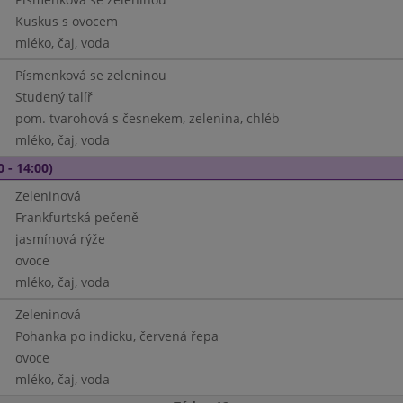
Kuskus s ovocem
mléko, čaj, voda
Písmenková se zeleninou
Studený talíř
pom. tvarohová s česnekem, zelenina, chléb
mléko, čaj, voda
0 - 14:00)
Zeleninová
Frankfurtská pečeně
jasmínová rýže
ovoce
mléko, čaj, voda
Zeleninová
Pohanka po indicku, červená řepa
ovoce
mléko, čaj, voda