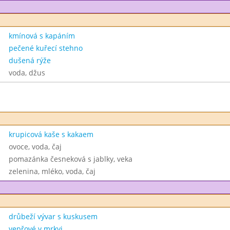
kmínová s kapáním
pečené kuřecí stehno
dušená rýže
voda, džus
krupicová kaše s kakaem
ovoce, voda, čaj
pomazánka česneková s jablky, veka
zelenina, mléko, voda, čaj
drůbeží vývar s kuskusem
vepřové v mrkvi