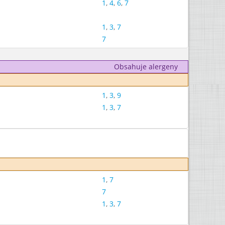
1
,
4
,
6
,
7
1
,
3
,
7
7
Obsahuje alergeny
1
,
3
,
9
1
,
3
,
7
1
,
7
7
1
,
3
,
7