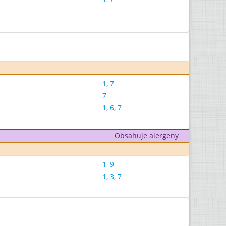
1
,
7
7
1
,
6
,
7
Obsahuje alergeny
1
,
9
1
,
3
,
7