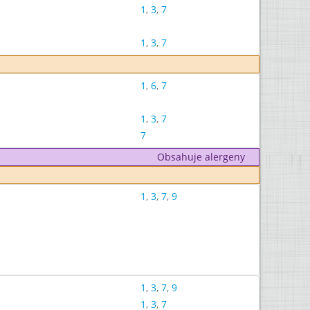
1
,
3
,
7
1
,
3
,
7
1
,
6
,
7
1
,
3
,
7
7
Obsahuje alergeny
1
,
3
,
7
,
9
1
,
3
,
7
,
9
1
,
3
,
7