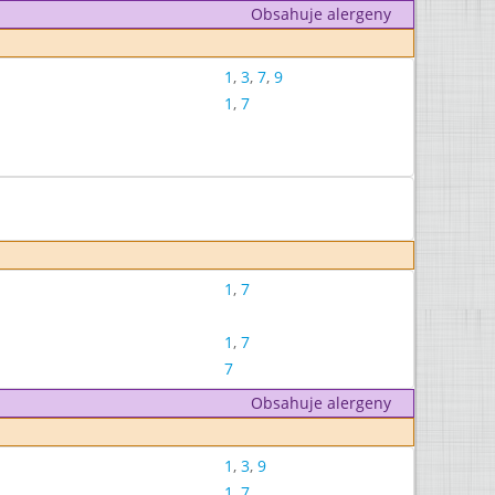
Obsahuje alergeny
1
,
3
,
7
,
9
1
,
7
1
,
7
1
,
7
7
Obsahuje alergeny
1
,
3
,
9
1
,
7