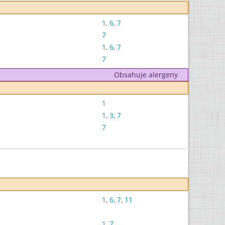
1
,
6
,
7
7
1
,
6
,
7
7
Obsahuje alergeny
1
1
,
3
,
7
7
1
,
6
,
7
,
11
1
,
7