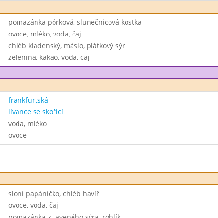
pomazánka pórková, slunečnicová kostka
ovoce, mléko, voda, čaj
chléb kladenský, máslo, plátkový sýr
zelenina, kakao, voda, čaj
frankfurtská
lívance se skořicí
voda, mléko
ovoce
sloní papáníčko, chléb havíř
ovoce, voda, čaj
pomazánka z taveného sýra, rohlík