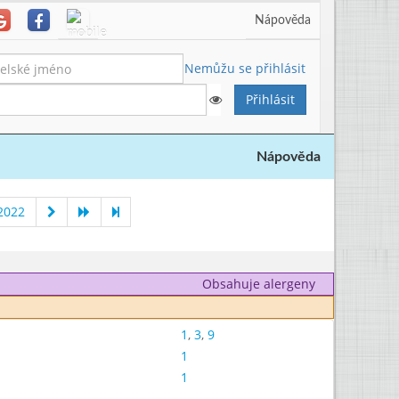
Nápověda
Nemůžu se přihlásit
Nápověda
2022
Obsahuje alergeny
1
,
3
,
9
1
1