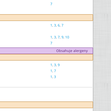
7
1
,
3
,
6
,
7
1
,
3
,
7
,
9
,
10
7
Obsahuje alergeny
1
,
3
,
9
1
,
7
1
,
3