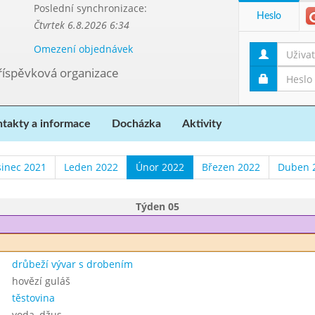
Poslední synchronizace:
Heslo
Čtvrtek 6.8.2026 6:34
Omezení objednávek
příspěvková organizace
takty a informace
Docházka
Aktivity
sinec 2021
Leden 2022
Únor 2022
Březen 2022
Duben 
Týden 05
drůbeží vývar s drobením
hovězí guláš
těstovina
voda, džus