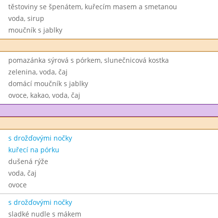
těstoviny se špenátem, kuřecím masem a smetanou
voda, sirup
moučník s jablky
pomazánka sýrová s pórkem, slunečnicová kostka
zelenina, voda, čaj
domácí moučník s jablky
ovoce, kakao, voda, čaj
s drožďovými nočky
kuřecí na pórku
dušená rýže
voda, čaj
ovoce
s drožďovými nočky
sladké nudle s mákem