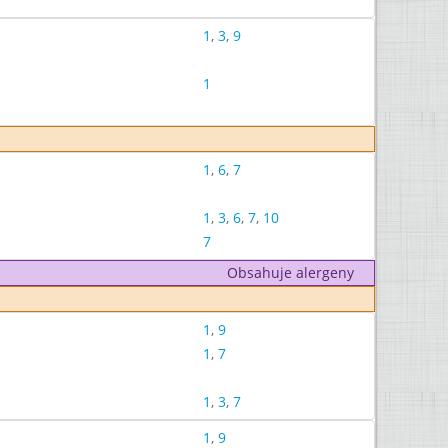
1
,
3
,
9
1
1
,
6
,
7
1
,
3
,
6
,
7
,
10
7
Obsahuje alergeny
1
,
9
1
,
7
1
,
3
,
7
1
,
9