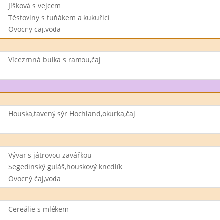
Jíšková s vejcem
Těstoviny s tuňákem a kukuřicí
Ovocný čaj,voda
Vícezrnná bulka s ramou,čaj
Houska,tavený sýr Hochland,okurka,čaj
Vývar s játrovou zavářkou
Segedinský guláš,houskový knedlík
Ovocný čaj,voda
Cereálie s mlékem