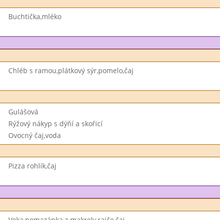
Buchtička,mléko
Chléb s ramou,plátkový sýr,pomelo,čaj
Gulášová
Rýžový nákyp s dýňí a skořicí
Ovocný čaj,voda
Pizza rohlík,čaj
Veka,pomazánka z makrely,rajče,čaj