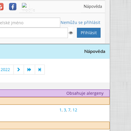
Nápověda
Nemůžu se přihlásit
Nápověda
 2022
Obsahuje alergeny
1
,
3
,
7
,
12