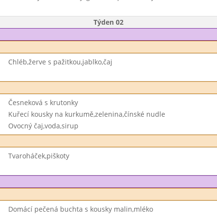
Týden 02
Chléb,žerve s pažitkou,jablko,čaj
Česneková s krutonky
Kuřecí kousky na kurkumě,zelenina,čínské nudle
Ovocný čaj,voda,sirup
Tvaroháček,piškoty
Domácí pečená buchta s kousky malin,mléko