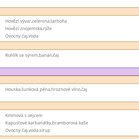
Hovězí vývar,zelenina,tarhoňa
Hovězí znojemská,rýže
Ovocný čaj,voda
Rohlík se sýrem,banán,čaj
Houska,šunková pěna,hroznové víno,čaj
Kmínová s vejcem
Kapustové karbanátky,bramborová kaše
Ovocný čaj,voda,sirup