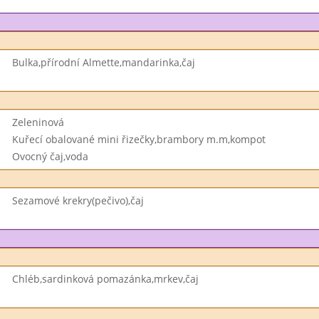
Bulka,přírodní Almette,mandarinka,čaj
Zeleninová
Kuřecí obalované mini řizečky,brambory m.m,kompot
Ovocný čaj,voda
Sezamové krekry(pečivo),čaj
Chléb,sardinková pomazánka,mrkev,čaj