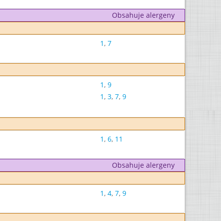
Obsahuje alergeny
1
,
7
1
,
9
1
,
3
,
7
,
9
1
,
6
,
11
Obsahuje alergeny
1
,
4
,
7
,
9