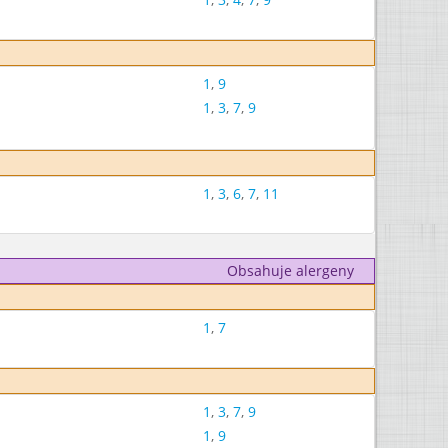
1
,
9
1
,
3
,
7
,
9
1
,
3
,
6
,
7
,
11
Obsahuje alergeny
1
,
7
1
,
3
,
7
,
9
1
,
9