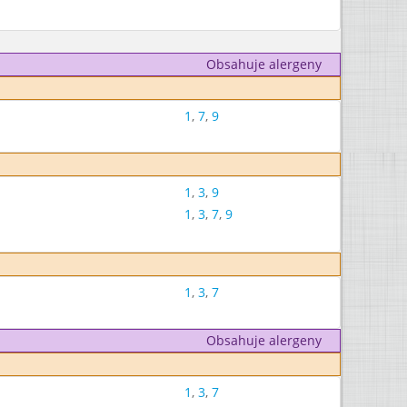
Obsahuje alergeny
1
,
7
,
9
1
,
3
,
9
1
,
3
,
7
,
9
1
,
3
,
7
Obsahuje alergeny
1
,
3
,
7