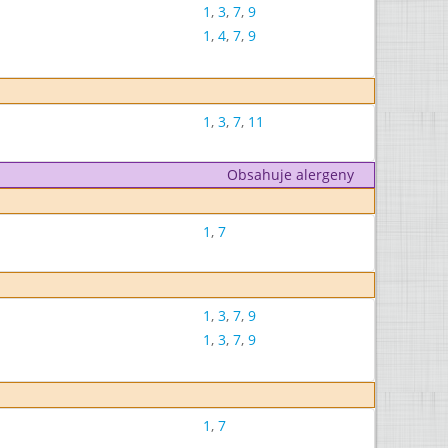
1
,
3
,
7
,
9
1
,
4
,
7
,
9
1
,
3
,
7
,
11
Obsahuje alergeny
1
,
7
1
,
3
,
7
,
9
1
,
3
,
7
,
9
1
,
7