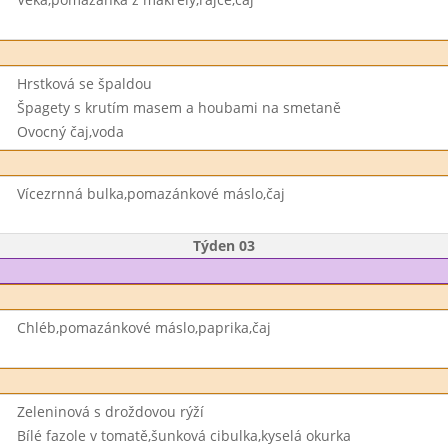
Hrstková se špaldou
Špagety s krutím masem a houbami na smetaně
Ovocný čaj,voda
Vícezrnná bulka,pomazánkové máslo,čaj
Týden 03
Chléb,pomazánkové máslo,paprika,čaj
Zeleninová s droždovou rýží
Bílé fazole v tomatě,šunková cibulka,kyselá okurka