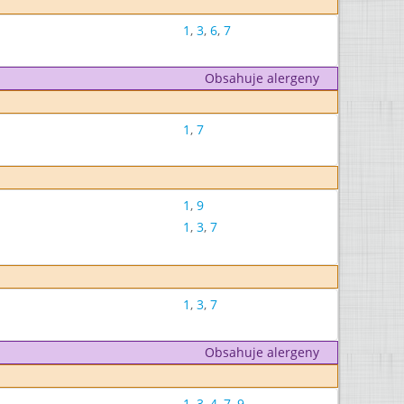
1
,
3
,
6
,
7
Obsahuje alergeny
1
,
7
1
,
9
1
,
3
,
7
1
,
3
,
7
Obsahuje alergeny
1
,
3
,
4
,
7
,
9