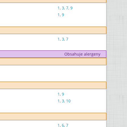
1
,
3
,
7
,
9
1
,
9
1
,
3
,
7
Obsahuje alergeny
1
,
9
1
,
3
,
10
1
,
6
,
7