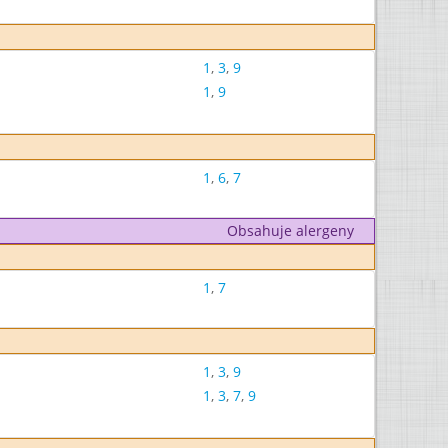
1
,
3
,
9
1
,
9
1
,
6
,
7
Obsahuje alergeny
1
,
7
1
,
3
,
9
1
,
3
,
7
,
9