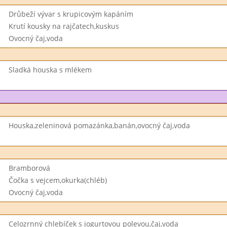
Drůbeží vývar s krupicovým kapáním
Krutí kousky na rajčatech,kuskus
Ovocný čaj,voda
Sladká houska s mlékem
Houska,zeleninová pomazánka,banán,ovocný čaj,voda
Bramborová
Čočka s vejcem,okurka(chléb)
Ovocný čaj,voda
Celozrnný chlebíček s jogurtovou polevou,čaj,voda