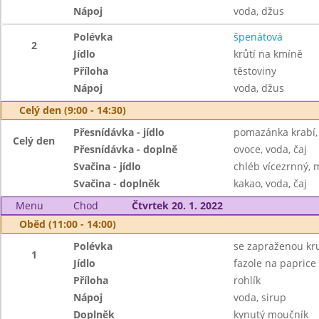
Nápoj
voda, džus
Polévka
špenátová
2
Jídlo
krůtí na kmíně
Příloha
těstoviny
Nápoj
voda, džus
Celý den (9:00 - 14:30)
Přesnídávka - jídlo
pomazánka krabí, 
Celý den
Přesnídávka - doplně
ovoce, voda, čaj
Svačina - jídlo
chléb vícezrnný, 
Svačina - doplněk
kakao, voda, čaj
Menu
Chod
Čtvrtek 20. 1. 2022
Oběd (11:00 - 14:00)
Polévka
se zapraženou kru
1
Jídlo
fazole na paprice
Příloha
rohlík
Nápoj
voda, sirup
Doplněk
kynutý moučník