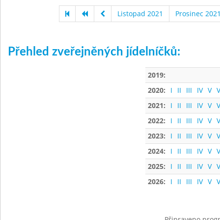
Listopad 2021
Prosinec 202
Přehled zveřejněných jídelníčků:
2019:
2020:
I
II
III
IV
V
V
2021:
I
II
III
IV
V
V
2022:
I
II
III
IV
V
V
2023:
I
II
III
IV
V
V
2024:
I
II
III
IV
V
V
2025:
I
II
III
IV
V
V
2026:
I
II
III
IV
V
V
Připraveno progr