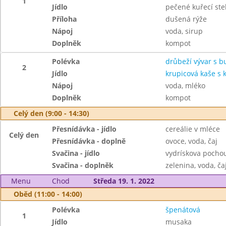
1
Jídlo
pečené kuřecí st
Příloha
dušená rýže
Nápoj
voda, sirup
Doplněk
kompot
Polévka
drůbeží vývar s 
2
Jídlo
krupicová kaše s
Nápoj
voda, mléko
Doplněk
kompot
Celý den (9:00 - 14:30)
Přesnídávka - jídlo
cereálie v mléce
Celý den
Přesnídávka - doplně
ovoce, voda, čaj
Svačina - jídlo
vydrískova pochou
Svačina - doplněk
zelenina, voda, ča
Menu
Chod
Středa 19. 1. 2022
Oběd (11:00 - 14:00)
Polévka
špenátová
1
Jídlo
musaka