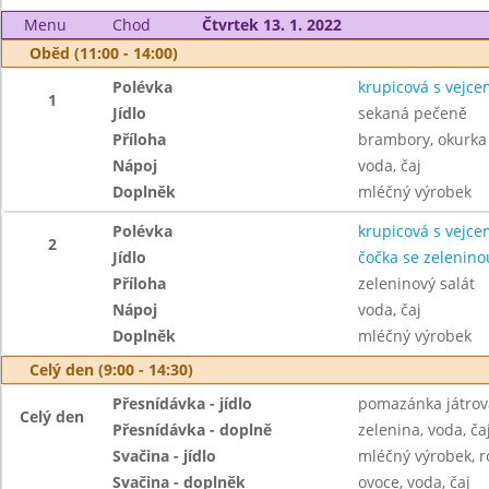
Menu
Chod
Čtvrtek 13. 1. 2022
Oběd (11:00 - 14:00)
Polévka
krupicová s vejce
1
Jídlo
sekaná pečeně
Příloha
brambory, okurka
Nápoj
voda, čaj
Doplněk
mléčný výrobek
Polévka
krupicová s vejce
2
Jídlo
čočka se zelenino
Příloha
zeleninový salát
Nápoj
voda, čaj
Doplněk
mléčný výrobek
Celý den (9:00 - 14:30)
Přesnídávka - jídlo
pomazánka játrov
Celý den
Přesnídávka - doplně
zelenina, voda, ča
Svačina - jídlo
mléčný výrobek, r
Svačina - doplněk
ovoce, voda, čaj