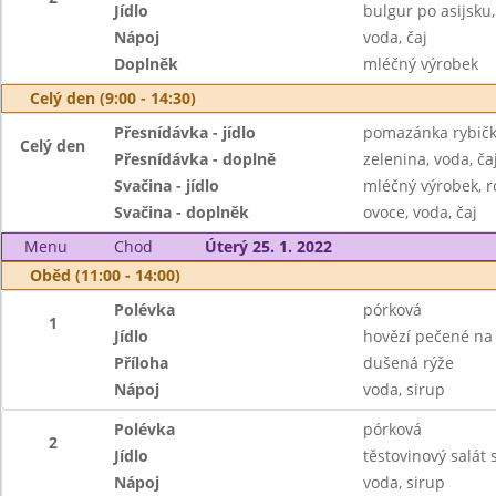
Jídlo
bulgur po asijsku
Nápoj
voda, čaj
Doplněk
mléčný výrobek
Celý den (9:00 - 14:30)
Přesnídávka - jídlo
pomazánka rybičk
Celý den
Přesnídávka - doplně
zelenina, voda, ča
Svačina - jídlo
mléčný výrobek, r
Svačina - doplněk
ovoce, voda, čaj
Menu
Chod
Úterý 25. 1. 2022
Oběd (11:00 - 14:00)
Polévka
pórková
1
Jídlo
hovězí pečené na
Příloha
dušená rýže
Nápoj
voda, sirup
Polévka
pórková
2
Jídlo
těstovinový salát 
Nápoj
voda, sirup