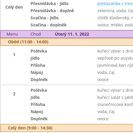
Přesnídávka - jídlo
pomazánka z tresč
Celý den
Přesnídávka - doplně
zelenina, voda, ča
Svačina - jídlo
chléb kladenský,
Svačina - doplněk
ovoce, mléko, voda
Menu
Chod
Úterý 11. 1. 2022
Oběd (11:00 - 14:00)
Polévka
kuřecí vývar s dr
1
Jídlo
vepřové po asijsk
Příloha
jasmínová kari rý
Nápoj
voda, čaj
Doplněk
ovoce
Polévka
kuřecí vývar s dr
2
Jídlo
kuřecí salát s jabl
Příloha
slunečnicová kost
Nápoj
voda, čaj
Doplněk
ovoce
Celý den (9:00 - 14:30)