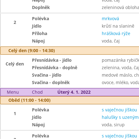
Doplněk
zeleninová obloh
Polévka
mrkvová
2
Jídlo
krůtí na slanině
Příloha
hrášková rýže
Nápoj
voda, čaj
Celý den (9:00 - 14:30)
Přesnídávka - jídlo
pomazánka rybičko
Celý den
Přesnídávka - doplně
zelenina, voda, ča
Svačina - jídlo
medové máslo, ch
Svačina - doplněk
ovoce, mléko, voda
Menu
Chod
Úterý 4. 1. 2022
Oběd (11:00 - 14:00)
Polévka
s vaječnou jíškou
1
Jídlo
halušky s uzeným
Nápoj
voda, sirup
Polévka
s vaječnou jíškou