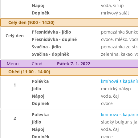
Nápoj
voda, sirup
Doplněk
mrkvový salát
Celý den (9:00 - 14:30)
Přesnídávka - jídlo
pomazánka šunkov
Celý den
Přesnídávka - doplně
ovoce, mléko, voda
Svačina - jídlo
pomazánka ze str
Svačina - doplněk
zelenina, kakao, v
Menu
Chod
Pátek 7. 1. 2022
Oběd (11:00 - 14:00)
Polévka
kmínová s kapán
1
Jídlo
mexický nákyp
Nápoj
voda, čaj
Doplněk
ovoce
Polévka
kmínová s kapán
2
Jídlo
sladký bulgur s j
Nápoj
voda, čaj
Doplněk
ovoce