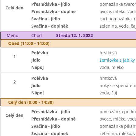
Přesnídávka - jídlo
pomazánka tvaroho
Celý den
Přesnídávka - doplně
ovoce, mléko, voda
Svačina - jídlo
kari pomazánka, r
Svačina - doplněk
zelenina, voda, ča
Menu
Chod
Středa 12. 1. 2022
Oběd (11:00 - 14:00)
Polévka
hrstková
1
Jídlo
žemlovka s jablky
Nápoj
voda, mléko
Polévka
hrstková
2
Jídlo
noky se špenátem
Nápoj
voda, čaj
Celý den (9:00 - 14:30)
Přesnídávka - jídlo
pomazánka pórkov
Celý den
Přesnídávka - doplně
ovoce, mléko, voda
Svačina - jídlo
pomazánka pikant
Svačina - doplněk
zelenina, mléko, v