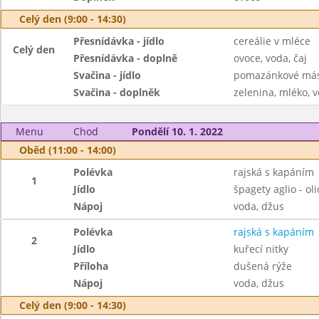
Celý den (9:00 - 14:30)
Přesnídávka - jídlo
cereálie v mléce
Celý den
Přesnídávka - doplně
ovoce, voda, čaj
Svačina - jídlo
pomazánkové másl
Svačina - doplněk
zelenina, mléko, v
Menu
Chod
Pondělí 10. 1. 2022
Oběd (11:00 - 14:00)
Polévka
rajská s kapáním
1
Jídlo
špagety aglio - oli
Nápoj
voda, džus
Polévka
rajská s kapáním
2
Jídlo
kuřecí nitky
Příloha
dušená rýže
Nápoj
voda, džus
Celý den (9:00 - 14:30)