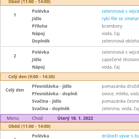
Oběd (11:00 - 14:00)
Polévka
zeleninová s vejc
1
Jídlo
rybí file se smeta
Příloha
brambory
Nápoj
voda, čaj
Doplněk
zeleninová obloh
Polévka
zeleninová s vejc
2
Jídlo
zapečené těstovi
Nápoj
voda, čaj
Celý den (9:00 - 14:30)
Přesnídávka - jídlo
pomazánka drožďo
Celý den
Přesnídávka - doplně
ovoce, mléko, voda
Svačina - jídlo
pomazánka česnek
Svačina - doplněk
zelenina, voda, ča
Menu
Chod
Úterý 18. 1. 2022
Oběd (11:00 - 14:00)
Polévka
drůbeží vývar s 