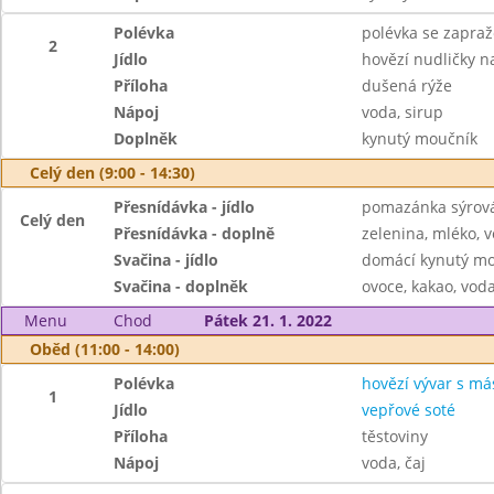
Polévka
polévka se zapraž
2
Jídlo
hovězí nudličky n
Příloha
dušená rýže
Nápoj
voda, sirup
Doplněk
kynutý moučník
Celý den (9:00 - 14:30)
Přesnídávka - jídlo
pomazánka sýrová 
Celý den
Přesnídávka - doplně
zelenina, mléko, v
Svačina - jídlo
domácí kynutý mo
Svačina - doplněk
ovoce, kakao, voda
Menu
Chod
Pátek 21. 1. 2022
Oběd (11:00 - 14:00)
Polévka
hovězí vývar s má
1
Jídlo
vepřové soté
Příloha
těstoviny
Nápoj
voda, čaj