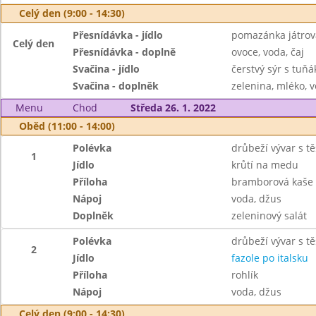
Celý den (9:00 - 14:30)
Přesnídávka - jídlo
pomazánka játrov
Celý den
Přesnídávka - doplně
ovoce, voda, čaj
Svačina - jídlo
čerstvý sýr s tuň
Svačina - doplněk
zelenina, mléko, v
Menu
Chod
Středa 26. 1. 2022
Oběd (11:00 - 14:00)
Polévka
drůbeží vývar s t
1
Jídlo
krůtí na medu
Příloha
bramborová kaše
Nápoj
voda, džus
Doplněk
zeleninový salát
Polévka
drůbeží vývar s t
2
Jídlo
fazole po italsku
Příloha
rohlík
Nápoj
voda, džus
Celý den (9:00 - 14:30)