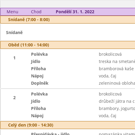
Menu
Chod
Pondělí 31. 1. 2022
Snídaně (7:00 - 8:00)
Snídaně
Oběd (11:00 - 14:00)
Polévka
brokolicová
1
Jídlo
treska na smetaně
Příloha
bramborová kaše
Nápoj
voda, čaj
Doplněk
zeleninová obloh
Polévka
brokolicová
2
Jídlo
drůbeží játra na c
Příloha
brambory, jogurto
Nápoj
voda, čaj
Celý den (9:00 - 14:30)
Přesnídávka - jídlo
pomazánka vitamí