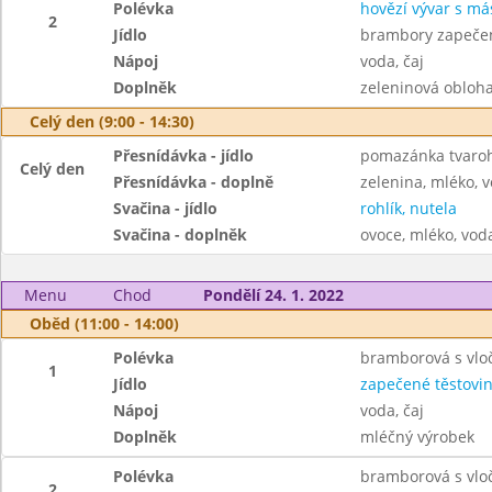
Polévka
hovězí vývar s má
2
Jídlo
brambory zapečen
Nápoj
voda, čaj
Doplněk
zeleninová obloh
Celý den (9:00 - 14:30)
Přesnídávka - jídlo
pomazánka tvaroh
Celý den
Přesnídávka - doplně
zelenina, mléko, v
Svačina - jídlo
rohlík, nutela
Svačina - doplněk
ovoce, mléko, voda
Menu
Chod
Pondělí 24. 1. 2022
Oběd (11:00 - 14:00)
Polévka
bramborová s vlo
1
Jídlo
zapečené těstovin
Nápoj
voda, čaj
Doplněk
mléčný výrobek
Polévka
bramborová s vlo
2