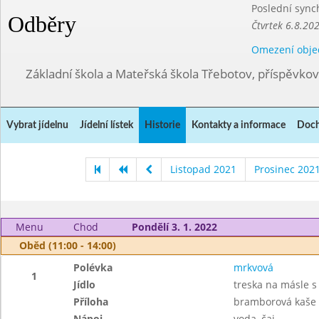
Poslední sync
Odběry
Čtvrtek 6.8.20
Omezení obje
Základní škola a Mateřská škola Třebotov, příspěvko
Vybrat jídelnu
Jídelní lístek
Historie
Kontakty a informace
Doch
Listopad 2021
Prosinec 202
Menu
Chod
Pondělí 3. 1. 2022
Oběd (11:00 - 14:00)
Polévka
mrkvová
1
Jídlo
treska na másle 
Příloha
bramborová kaše
Nápoj
voda, čaj