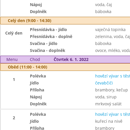
Nápoj
voda, čaj
Doplněk
bábovka
Celý den (9:00 - 14:30)
Přesnídávka - jídlo
vaječná topinka
Celý den
Přesnídávka - doplně
zelenina, voda, ča
Svačina - jídlo
bábovka
Svačina - doplněk
ovoce, mléko, voda
Menu
Chod
Čtvrtek 6. 1. 2022
Oběd (11:00 - 14:00)
Polévka
hovězí vývar s těs
1
Jídlo
čevabčiči
Příloha
brambory, kečup
Nápoj
voda, sirup
Doplněk
mrkvový salát
Polévka
hovězí vývar s těs
2
Jídlo
kuřecí na nivě
Příloha
brambory