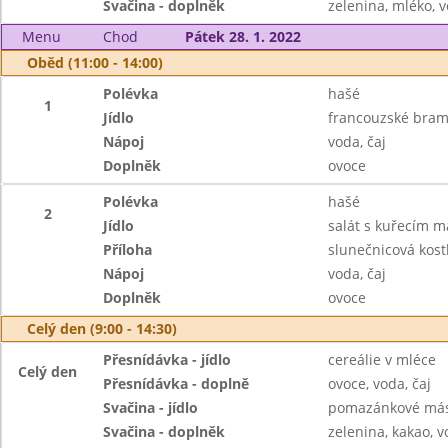
Svačina - doplněk
zelenina, mléko, v
Menu
Chod
Pátek 28. 1. 2022
Oběd (11:00 - 14:00)
Polévka
hašé
1
Jídlo
francouzské bra
Nápoj
voda, čaj
Doplněk
ovoce
Polévka
hašé
2
Jídlo
salát s kuřecím 
Příloha
slunečnicová kost
Nápoj
voda, čaj
Doplněk
ovoce
Celý den (9:00 - 14:30)
Přesnídávka - jídlo
cereálie v mléce
Celý den
Přesnídávka - doplně
ovoce, voda, čaj
Svačina - jídlo
pomazánkové másl
Svačina - doplněk
zelenina, kakao, v