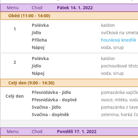
Menu
Chod
Pátek 14. 1. 2022
Oběd (11:00 - 14:00)
Polévka
kaldon
1
Jídlo
svíčková na smet
Příloha
houskový knedlík
Nápoj
voda, sirup
Polévka
kaldon
2
Jídlo
pochoutkové těsto
Nápoj
voda, sirup
Celý den (9:00 - 14:30)
Přesnídávka - jídlo
pomazánka vajíčko
Celý den
Přesnídávka - doplně
ovoce, mléko, voda
Svačina - jídlo
pomazánka z taven
Svačina - doplněk
zelenina, horká čo
Menu
Chod
Pondělí 17. 1. 2022