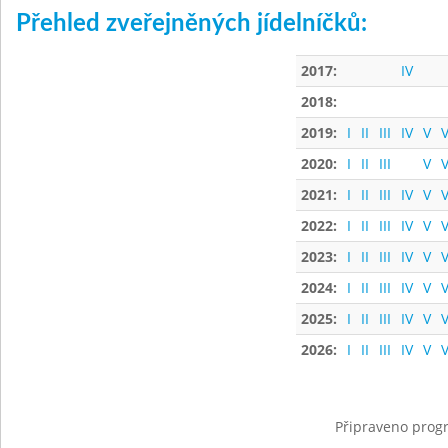
Přehled zveřejněných jídelníčků:
2017:
IV
2018:
2019:
I
II
III
IV
V
V
2020:
I
II
III
V
V
2021:
I
II
III
IV
V
V
2022:
I
II
III
IV
V
V
2023:
I
II
III
IV
V
V
2024:
I
II
III
IV
V
V
2025:
I
II
III
IV
V
V
2026:
I
II
III
IV
V
V
Připraveno progr