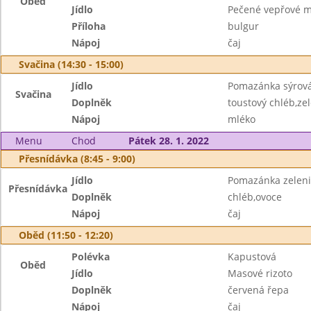
Oběd
Jídlo
Pečené vepřové 
Příloha
bulgur
Nápoj
čaj
Svačina (14:30 - 15:00)
Jídlo
Pomazánka sýrov
Svačina
Doplněk
toustový chléb,ze
Nápoj
mléko
Menu
Chod
Pátek 28. 1. 2022
Přesnídávka (8:45 - 9:00)
Jídlo
Pomazánka zelen
Přesnídávka
Doplněk
chléb,ovoce
Nápoj
čaj
Oběd (11:50 - 12:20)
Polévka
Kapustová
Oběd
Jídlo
Masové rizoto
Doplněk
červená řepa
Nápoj
čaj