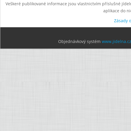
Veškeré publikované informace jsou vlastnictvím příslušné jídel
aplikace do n
Zásady 
Objednávkový systém
www.jidelna.c