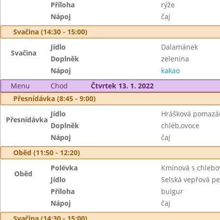
Příloha
rýže
Nápoj
čaj
Svačina (14:30 - 15:00)
Jídlo
Dalamánek
Svačina
Doplněk
zelenina
Nápoj
kakao
Menu
Chod
Čtvrtek 13. 1. 2022
Přesnídávka (8:45 - 9:00)
Jídlo
Hrášková pomazá
Přesnídávka
Doplněk
chléb,ovoce
Nápoj
čaj
Oběd (11:50 - 12:20)
Polévka
Kmínová s chlebo
Oběd
Jídlo
Selská vepřová p
Příloha
bulgur
Nápoj
čaj
Svačina (14:30 - 15:00)