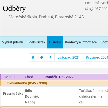
Poslední sync
Odběry
Úterý 14.7.202
Mateřská škola, Praha 4, Blatenská 2145
Vybrat jídelnu
Jídelní lístek
Historie
Kontakty a informace
Spot
Listopad 2021
Prosinec 202
Menu
Chod
Pondělí 3. 1. 2022
Přesnídávka (8:45 - 9:00)
Jídlo
Tuňáková pomaz
Přesnídávka
Doplněk
chléb,zelenina
Nápoj
čaj