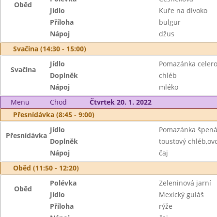
Oběd
Jídlo
Kuře na divoko
Příloha
bulgur
Nápoj
džus
Svačina (14:30 - 15:00)
Jídlo
Pomazánka celer
Svačina
Doplněk
chléb
Nápoj
mléko
Menu
Chod
Čtvrtek 20. 1. 2022
Přesnídávka (8:45 - 9:00)
Jídlo
Pomazánka špená
Přesnídávka
Doplněk
toustový chléb,ov
Nápoj
čaj
Oběd (11:50 - 12:20)
Polévka
Zeleninová jarní
Oběd
Jídlo
Mexický guláš
Příloha
rýže