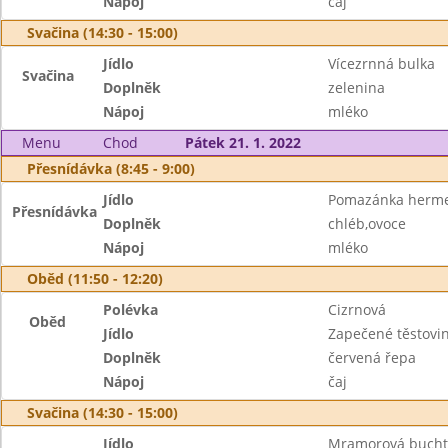
Nápoj
čaj
Svačina (14:30 - 15:00)
Jídlo
Vícezrnná bulka
Svačina
Doplněk
zelenina
Nápoj
mléko
Menu
Chod
Pátek 21. 1. 2022
Přesnídávka (8:45 - 9:00)
Jídlo
Pomazánka herme
Přesnídávka
Doplněk
chléb,ovoce
Nápoj
mléko
Oběd (11:50 - 12:20)
Polévka
Cizrnová
Oběd
Jídlo
Zapečené těstovi
Doplněk
červená řepa
Nápoj
čaj
Svačina (14:30 - 15:00)
Jídlo
Mramorová bucht