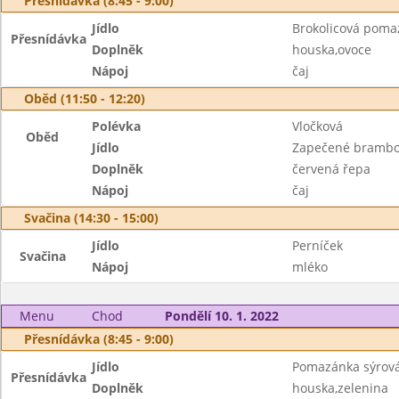
Přesnídávka (8:45 - 9:00)
Jídlo
Brokolicová poma
Přesnídávka
Doplněk
houska,ovoce
Nápoj
čaj
Oběd (11:50 - 12:20)
Polévka
Vločková
Oběd
Jídlo
Zapečené brambo
Doplněk
červená řepa
Nápoj
čaj
Svačina (14:30 - 15:00)
Jídlo
Perníček
Svačina
Nápoj
mléko
Menu
Chod
Pondělí 10. 1. 2022
Přesnídávka (8:45 - 9:00)
Jídlo
Pomazánka sýrov
Přesnídávka
Doplněk
houska,zelenina