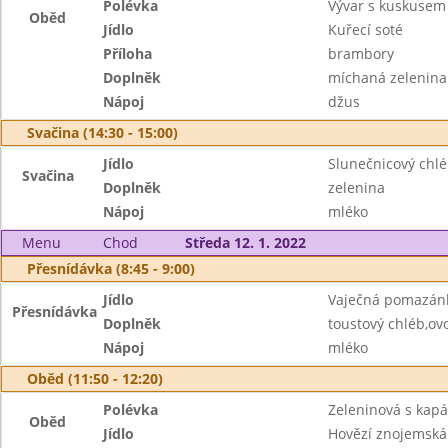
Polévka
Vývar s kuskusem
Oběd
Jídlo
Kuřecí soté
Příloha
brambory
Doplněk
míchaná zelenina
Nápoj
džus
Svačina (14:30 - 15:00)
Jídlo
Slunečnicový chl
Svačina
Doplněk
zelenina
Nápoj
mléko
Menu
Chod
Středa 12. 1. 2022
Přesnídávka (8:45 - 9:00)
Jídlo
Vaječná pomazán
Přesnídávka
Doplněk
toustový chléb,ov
Nápoj
mléko
Oběd (11:50 - 12:20)
Polévka
Zeleninová s kap
Oběd
Jídlo
Hovězí znojemská